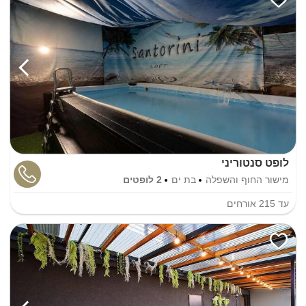
לופט סנטוריני
מישור החוף והשפלה
בת ים
2 לופטים
עד
215
אורחים