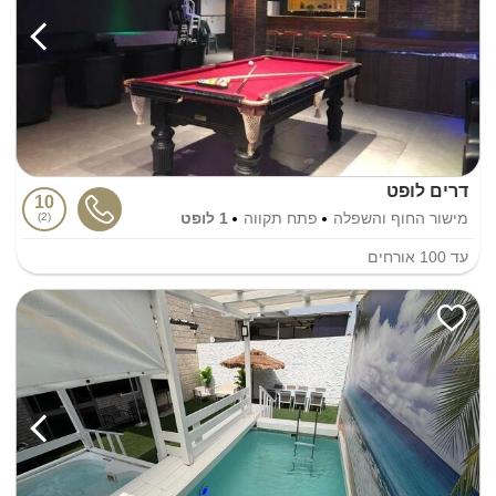
דרים לופט
10
מישור החוף והשפלה
פתח תקווה
1 לופט
2
עד
100
אורחים