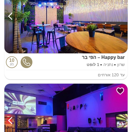
Happy bar – הפי בר
10
שרון
נתניה
1 לופט
2
עד
120
אורחים