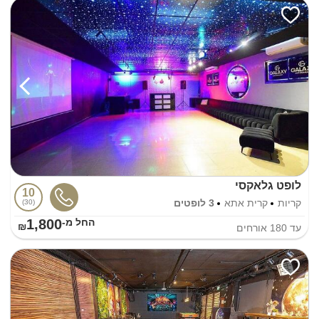
לופט גלאקסי
10
קריות
קרית אתא
3 לופטים
30
1,800
החל מ-₪
עד
180
אורחים