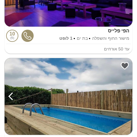
הפי פלייס
10
מישור החוף והשפלה
בת ים
1 לופט
5
עד
50
אורחים