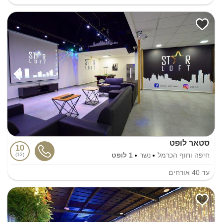
סטאר לופט
10
חיפה וחוף הכרמל
נשר
1 לופט
13
עד
40
אורחים