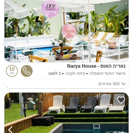
נאריה האוס - Narya House
10
מישור החוף והשפלה
פתח תקווה
1 לופט
4
עד
300
אורחים