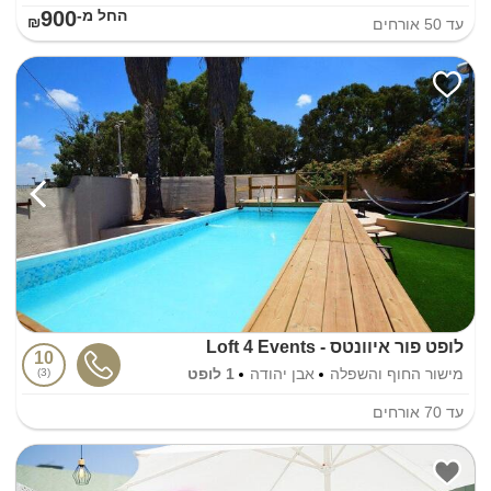
900
החל מ-₪
עד
50
אורחים
לופט פור איוונטס - Loft 4 Events
10
מישור החוף והשפלה
אבן יהודה
1 לופט
3
עד
70
אורחים