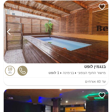
בנגמין לופט
10
מישור החוף הצפוני
בנימינה
1 לופט
6
עד
40
אורחים