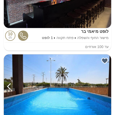
לופט מיאמי בר
10
מישור החוף והשפלה
פתח תקווה
1 לופט
2
עד
100
אורחים