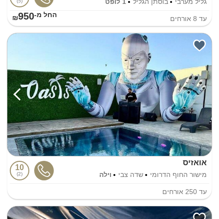
גליל מערבי
בוסתן הגליל
1 לופט
5
950
החל מ-₪
עד
8
אורחים
אואזיס
10
מישור החוף הדרומי
שדה צבי
וילה
2
עד
250
אורחים