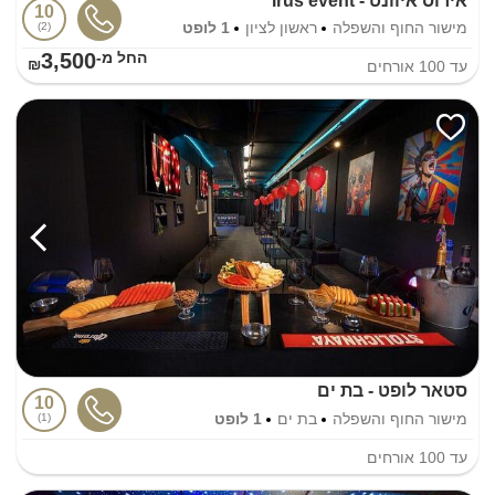
אירוס איוונט - Irus event
10
מישור החוף והשפלה
ראשון לציון
1 לופט
2
3,500
החל מ-₪
עד
100
אורחים
סטאר לופט - בת ים
10
מישור החוף והשפלה
בת ים
1 לופט
1
עד
100
אורחים