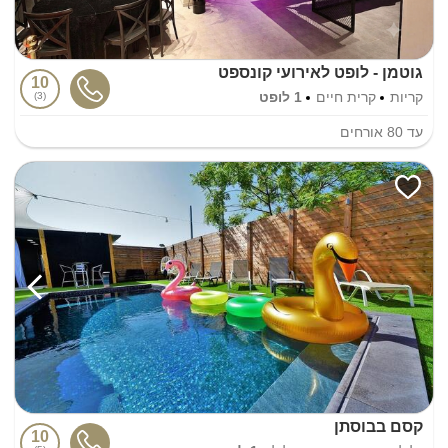
גוטמן - לופט לאירועי קונספט
10
קריות
קרית חיים
1 לופט
3
עד
80
אורחים
קסם בבוסתן
10