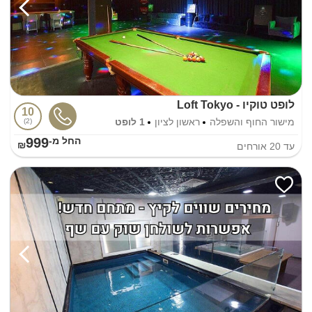
לופט טוקיו - Loft Tokyo
10
מישור החוף והשפלה
ראשון לציון
1 לופט
2
999
החל מ-₪
עד
20
אורחים