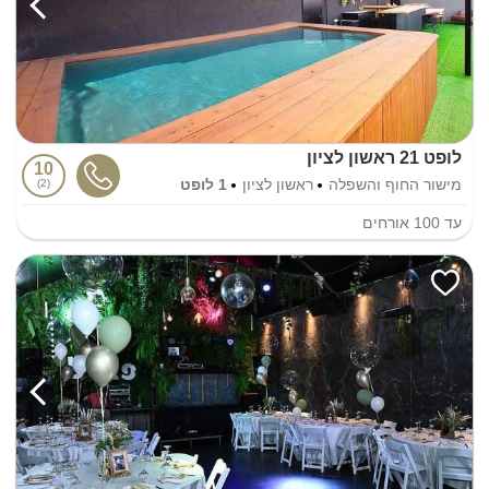
לופט 21 ראשון לציון
10
מישור החוף והשפלה
ראשון לציון
1 לופט
2
עד
100
אורחים