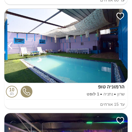
הרמוניה טופ
10
שרון
נתניה
1 לופט
2
עד
15
אורחים