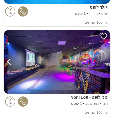
גולד לופט
10
שרון
חדרה
1 לופט
4
עד
100
אורחים
נוני לופט - Noni Loft
10
נגב
באר שבע
1 לופט
8
עד
100
אורחים