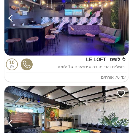
לי לופט - LE LOFT
10
ירושלים והרי יהודה
ירושלים
1 לופט
3
עד
70
אורחים