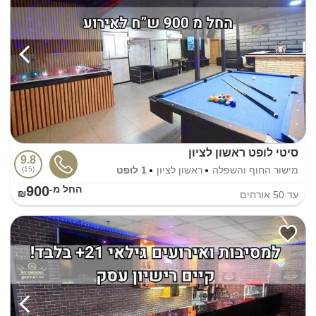
סיטי לופט ראשון לציון
9.8
מישור החוף והשפלה
ראשון לציון
1 לופט
15
900
החל מ-₪
עד
50
אורחים