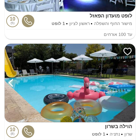
לופט מועדון הפאזל
10
מישור החוף והשפלה
ראשון לציון
1 לופט
5
עד
100
אורחים
הוילה בשרון
10
שרון
נתניה
1 לופט
8