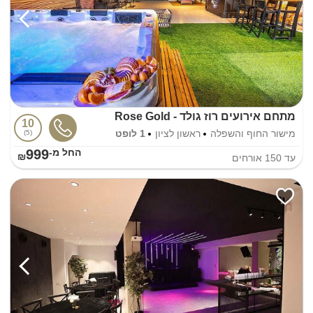
מתחם אירועים רוז גולד - Rose Gold
10
מישור החוף והשפלה
ראשון לציון
1 לופט
5
999
החל מ-₪
עד
150
אורחים