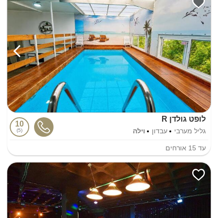
לופט גולדן R
10
גליל מערבי
עבדון
וילה
5
עד
15
אורחים