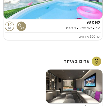
לופט 98
10
נגב
באר שבע
1 לופט
3
עד
100
אורחים
ערים באיזור