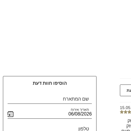
הוסיפו חוות דעת
עת
שם המתארח
15.05
תאריך אירוח
ק
זק
טלפון