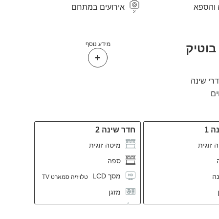
 והספא
אירועים במתחם
2
מידע נוסף
בוטיק
 1
חדר שינה 2
 זוגית
מיטה זוגית
ספה
מסך LCD
נה
טלויזיה סמארט TV
מזגן
ת לאחסון
שידות לאחסון