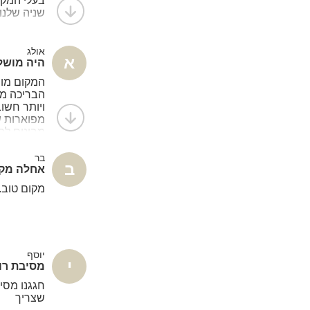
בעלי המקו
שניה שלנו 
אולג
א
היה מושל
המקום מוש
הבריכה מו
ויותר חשוב
מפוארות ש
מבינים לפ
בר
ב
אחלה מק
מקום טוב.
יוסף
י
מסיבת רוו
חגגנו מסי
שצריך