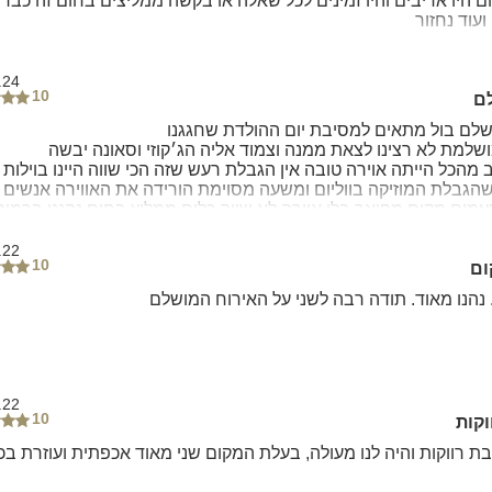
ם היו אדיבים והיו זמינים לכל שאלה או בקשה ממליצים בחום זה כבר
ועוד נחזור
.24
10
ם
לם בול מתאים למסיבת יום ההולדת שחגגנו
שלמת לא רצינו לצאת ממנה וצמוד אליה הג׳קוזי וסאונה יבשה
 מהכל הייתה אוירה טובה אין הגבלת רעש שזה הכי שווה היינו בוילות
הגבלת המוזיקה בווליום ומשעה מסוימת הורידה את האווירה אנשים 
עמים מקום מפואר בלי אוירה לא שווה כלום ממליץ בחום נהננו ברמות
.22
10
ום
 נהנו מאוד. תודה רבה לשני על האירוח המושלם
.22
10
קות
בת רווקות והיה לנו מעולה, בעלת המקום שני מאוד אכפתית ועוזרת בכ