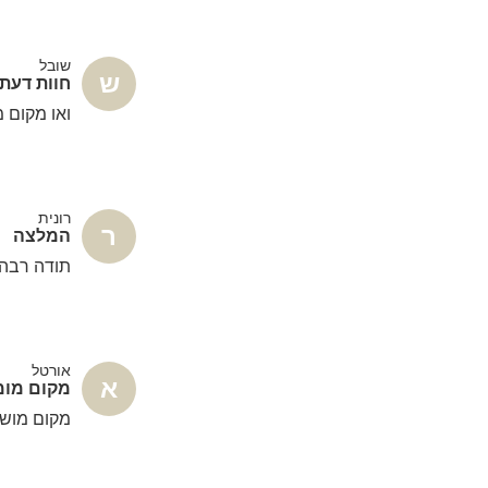
שובל
ש
חוות דעת
ואו מקום 
רונית
ר
המלצה
תודה רבה 
אורטל
א
מקום מומ
מקום מושל