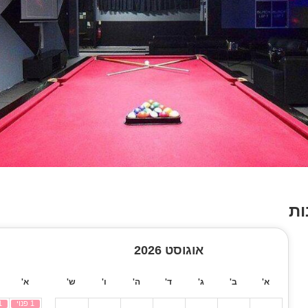
ות
אוגוסט 2026
א'
ב'
ג'
ד'
ה'
ו'
ש'
א'