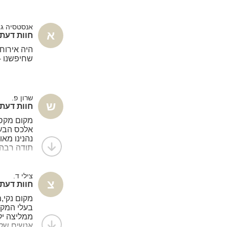
אנסטסיה ג.
א
חוות דעת - בל
היה אירוח
שחיפשנו -
שרון פ.
ש
חוות דעת - בל
מקום מקסי
אלכס הבעל
נהנינו מאו
תודה רבה
צילי ד.
צ
חוות דעת - בל
מקום נקי,מ
בעלי המקו
ממליצה יל
אנשים שלא