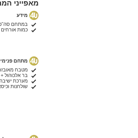
מאפייני המ
מידע
במתחם סה"כ 180 מ"ר כלל
כמות אורחים 
מתחם פנימי
מטבח מאובזר
בר אלכוהול +
מערכת ישיבה
שולחנות וכיסא