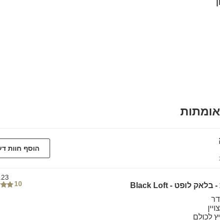
אומתות
הוסף חוות ד
.23
10
אק לופט - Black Loft
דר
יין
יץ לכולם