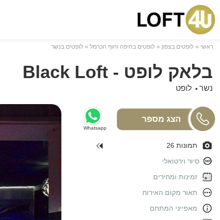
ראשי
לופטים בצפון
לופטים בחיפה וחוף הכרמל
לופטים בנשר
בלאק לופט - Black Loft
נשר
לופט
Whatsapp
תמונות 26
סיור וירטואלי
זמינות ומחירים
תאור מקום האירוח
מאפייני המתחם