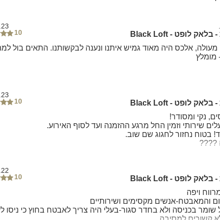
.23
10
אק לופט - Black Loft
 מעולה, אלכס היה מאוד גמיש איתנו ונענה לבקשותנו. התאים בול למה
 מומלץ
.23
10
אק לופט - Black Loft
ם, נקי ומסודר!
ים שירותי וזמין החל מרגע ההזמנה ועד לסוף האירוע.
ד! בטוח נחזור לחגוג שם שוב.
 ????
.22
10
אק לופט - Black Loft
רווח ויפה
ם והמאבטח-אנשים מקסימים ושירותיים
 שומר בכניסה ולא בחדר סגור-בעלי היה צריך לאבטח בחוץ כי ניסו ל
 קשורים למסיבה