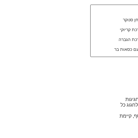
ן סנוקר
ת קריוקי
כת הגברה
ם כסאות בר
ן
גיגות
לו לחגוג כל
, קיימת