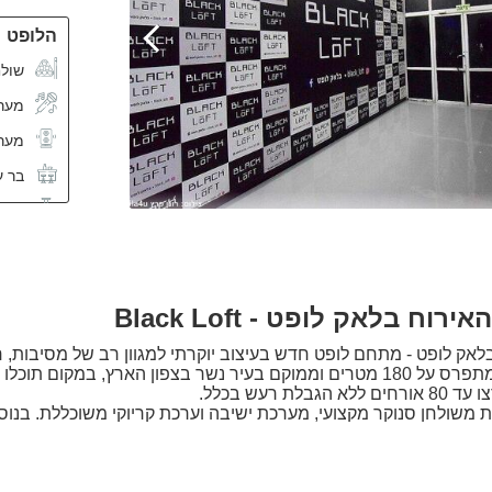
הלופט
שולח
מערכ
מער
בר ע
מקר
מזגן
וח בלאק לופט - Black Loft
לאק לופט - מתחם לופט חדש בעיצוב יוקרתי למגוון רב של מסיבות, ח
ואירועים! המתחם מתפרס על 180 מטרים וממוקם בעיר נשר בצפון הארץ, במקום תוכ
לת רעש בכלל.
 משולחן סנוקר מקצועי, מערכת ישיבה וערכת קריוקי משוכללת. בנוסף
קיו במתחם החיצוני. אז למה אתם מחכים בואו לחגוג בבלאק לופט!