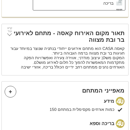
בריכה
מערכת תאורה
בר עם כסאות בר
קרא
פינת מנגל
עוד
תאור מקום האירוח קאסה - מתחם לאירועי
בר ובת מצווה
שולחן הוקי אוויר
קאסה CASA הוא מתחם אירועים ייחודי בנתניה שנוצר במיוחד עבור
חגיגות בר ובת מצווה ברמה הגבוהה ביותר.
המקום משלב עיצוב מודרני, אווירה צעירה ואפשרויות הפקה
מתקדמות המאפשרות להפוך כל חלום לאירוע מושלם.
האורחים נהנים ממתחם רחב ידיים הכולל בריכה, אזורי ישיבה
מעוצבים ומרחבי בילוי המותאמים לבני נוער ולמבוגרים כאחד.
בזכות מגוון החבילות והשדרוגים, ניתן לבנות אירוע בהתאמה אישית
מלאה ולהעניק לכל חוגג חוויה ייחודית משלו.
הליווי המקצועי, תשומת הלב לפרטים והמיקום הנגיש הופכים את
מאפייני המתחם
קאסה לבחירה מצוינת עבור משפחות המחפשות אירוע בלתי נשכח.
מידע
כמות אורחים מקסימלית במתחם 150
בריכה וספא