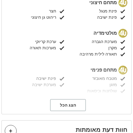
מתחם חיצוני
פינת מנגל
חצר
פינת ישיבה
ריהוט גן חיצוני
מולטימדיה
מערכת הגברה
ערכת קריוקי
מקרן
מערכות תאורה
תאורה לילית מרהיבה
מתחם פנימי
מטבח מאובזר
פינת ישיבה
מזגן
מערכת ישיבה
שולחנות וכיסאות
הצג הכל
קהל יעד
מסיבת רווקות
משפחות
מסיבת רווקים
ימי הולדת
ערבי גיבוש
ימי כיף
חוות דעת מאומתות