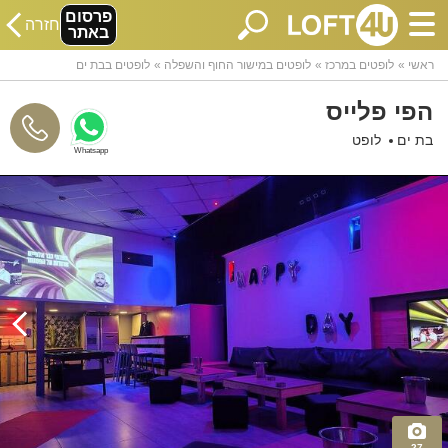
פרסום
חזרה
באתר
ראשי
לופטים במרכז
לופטים במישור החוף והשפלה
לופטים בבת ים
הפי פלייס
בת ים
לופט
Whatsapp
27