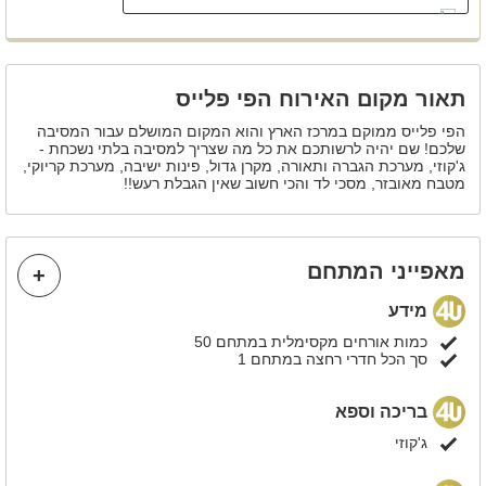
מקרר
מקרן
מיני בר מים
תאור מקום האירוח הפי פלייס
מיקרוגל
הפי פלייס ממוקם במרכז הארץ והוא המקום המושלם עבור המסיבה
שלכם! שם יהיה לרשותכם את כל מה שצריך למסיבה בלתי נשכחת -
מזגן
ג'קוזי, מערכת הגברה ותאורה, מקרן גדול, פינות ישיבה, מערכת קריוקי,
מטבח מאובזר, מסכי לד והכי חשוב שאין הגבלת רעש!!
פינת ישיבה
מאפייני המתחם
מידע
כמות אורחים מקסימלית במתחם 50
סך הכל חדרי רחצה במתחם 1
בריכה וספא
ג'קוזי