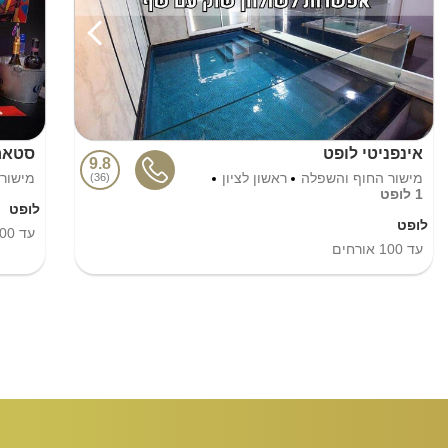
אינפניטי לופט
סטאר 
9.8
מישור החוף והשפלה
ראשון לציון
מישור
36
1 לופט
לופט
לופט
עד
00
עד
100
אורחים