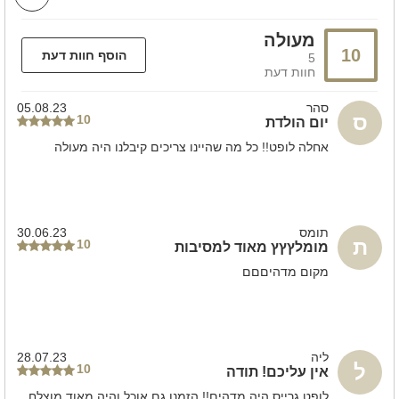
מתאים למסיבות
הצעות נישואין
מסיבות הפתעה
מסיבות
מעולה
בר/ ת מצווה
מתאים לאירועים
10
הוסף חוות דעת
5
קבוצות
מסיבות סיום
חוות דעת
מסיבת שחרור
מסיבת גיוס
ועדי עובדים
אירועי חברה
סהר
05.08.23
ס
10
יום הולדת
ניתן להוסיף בתוספת תשלום
אחלה לופט!! כל מה שהיינו צריכים קיבלנו היה מעולה
כיבוד קל
חבילות אלכוהול
הפקה מותאמת לאירוע
הפעלות לילדים
עיצוב המקום
תומס
30.06.23
ת
10
מומלץץץ מאוד למסיבות
אבזור מטבח
מקום מדהיםםם
מקרר
מיקרוגל
מיני בר
מתקן מים
מידע כללי
ליה
28.07.23
ל
10
ללא הגבלת רעש
אין עליכם! תודה
לופט גרייס היה מדהים!! הזמנו גם אוכל והיה מאוד מוצלח