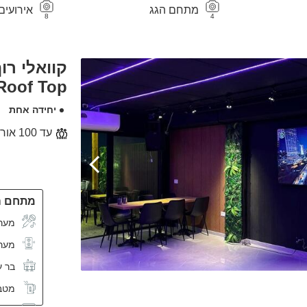
מתחם הגג
אירועי
8
4
קוואלי רוף
 Roof Top
יחידה אחת
עד 100 אורחים
מתחם ה
מערכ
מער
בר ע
מטב