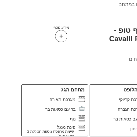
ם במתחם
מידע נוסף
 טופ -
Cavalli
לופט
מתחם הגג
ת קריוקי
מערכת תאורה
כת הגברה
בר עם כסאות בר
ם כסאות בר
נוף
פינת מנגל
חון
קיימת מרפסת נוספת הכוללת 2
פינות מנגל