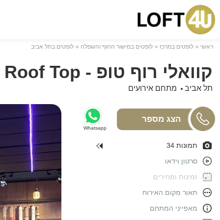
ראשי
לופטים במרכז
לופטים במישור החוף והשפלה
לופטים בתל אביב
קוואלי רוף טופ - Cavalli Roof Top
תל אביב
מתחם אירועים
Whatsapp
תמונות 34
סרטון וידאו
זמינות ומחירים
תאור מקום האירוח
מאפייני המתחם