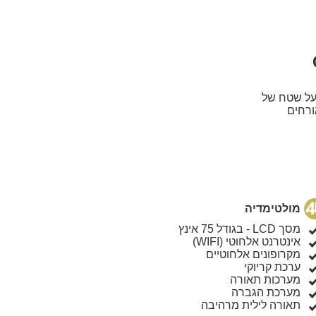
L
פינת ישיבה
 ישיבה
נות וכסאות
שירותים
משתרע על שטח של
ורמי מרהיב של מגדלי העיר. המתחם מתאים לאירוח של עד 100 אורחים
יבה
ווירה
מולטימדיה
מסך LCD - בגודל 75 אינץ
אינטרנט אלחוטי (WIFI)
מקרופונים אלחוטיים
ערכת קריוקי
מערכות תאורה
מערכת הגברה
תאורה לילית מרהיבה