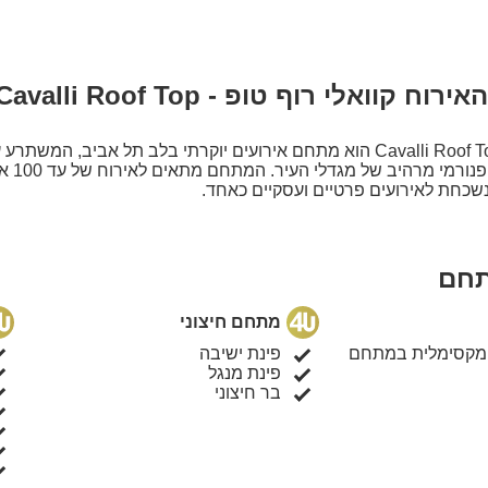
מסך CD
פינת
שולח
קוואלי רוף טופ - Cavalli Roof Top
חדר 
קוואלי רוף טופ – Cavalli Roof Top הוא מתחם אירועים יוקרתי בלב תל אביב, ה
100 מ"ר ומציע נוף פנ
נשכחת לאירועים פרטיים ועסקיים כאחד.
ת גג תחת כיפת השמיים, אזור פנימי עם ברים מרשימים, פינות יש
 חדשנית, מסך צפייה גדול ומערכת סאונד מתקדמת. כל אלה יוצרים א
 נשכחת, עם שילוב מנצח של יוקרה, נוחות ונוף אורבני מרהיב.
תחם
מתחם חיצוני
ם א'-ה' ולא פעיל מכניסת שבת.
 מקסימלית במתחם
פינת ישיבה
קיים מסיבות צהריים עד שעה לפני כניסת שבת, וכן לחגוג במוצאי שבת.
פינת מנגל
בר חיצוני