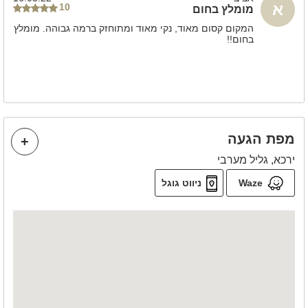
א
10
מומלץ בחום
מידע כללי
המקום קסום מאוד, נקי מאוד ומתוחזק ברמה גבוהה. מומלץ
בחום!!
נוף
חניה חינם
יוקרתי
ללא הגבלת רעש
משחקי שולחן
שולחן פינג פונג
מפת הגעה
במיוחד לילדים
ירכא, גליל מערבי
טרמפולינה
Waze
ניווט גוגל