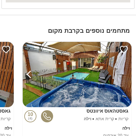
מתחמים נוספים בקרבת מקום
גאסטהאוס איוונטס
גאסטה
10
קריות
קרית אתא
וילה
קריות
4
וילה
וילה
עד
20
אורחים
עד
20