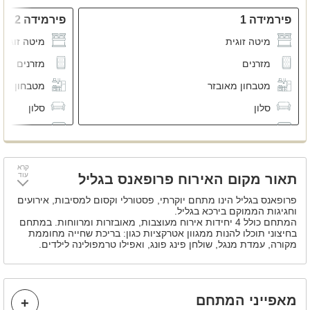
פירמידה 1
פירמידה 2
מיטה זוגית
מיטה זוגית
מזרנים
מזרנים
מטבחון מאובזר
מטבחון מא
סלון
סלון
מסך LCD
מסך LCD
מזגן
מזגן
קרא
פינת ישיבה
פינת ישיבה
עוד
תאור מקום האירוח פרופאנס בגליל
פרופאנס בגליל הינו מתחם יוקרתי, פסטורלי וקסום למסיבות, אירועים
וחגיגות הממוקם בירכא בגליל.
המתחם כולל 4 יחידות אירוח מעוצבות, מאובזרות ומרווחות. במתחם
בחיצוני תוכלו להנות ממגוון אטרקציות כגון: בריכת שחייה מחוממת
מקורה, עמדת מנגל, שולחן פינג פונג, ואפילו טרמפולינה לילדים.
במתחם ניתן לחגוג מסיבות וחגיגות ללא הגבלת רעש עד 100 אורחים,
לינה במתחם עד 20 אורחים.
מאפייני המתחם