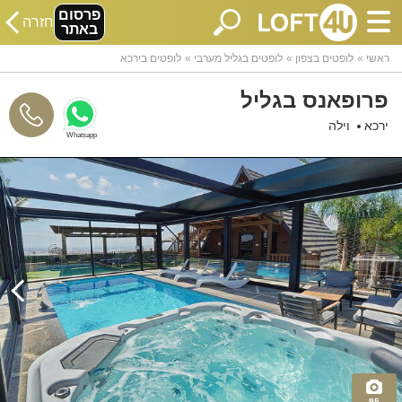
פרסום
חזרה
באתר
ראשי
לופטים בצפון
לופטים בגליל מערבי
לופטים בירכא
פרופאנס בגליל
ירכא
וילה
Whatsapp
95