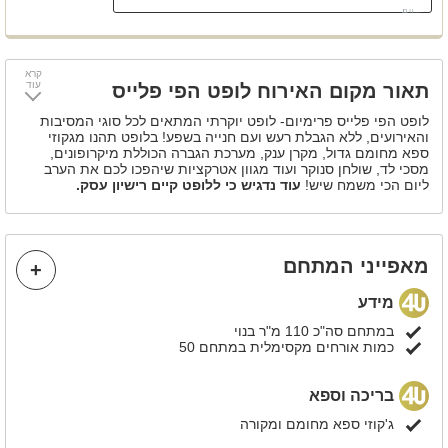
מטבחון מאובזר
מקרן
קרא
מקלחון
עוד
תאור מקום האירוח לופט הפי פלייס
לופט הפי פלייס פרימיום- לופט יוקרתי המתאים לכל סוגי המסיבות
והאירועים, ללא הגבלת רעש ועם חנייה בשפע! בלופט תהנו מגקוזי
ספא מחומם גדול, מקרן ענק, מערכת הגברה הכוללת מיקרופונים,
מסכי לד, שולחן סנוקר ועוד מגוון אטרקציות שיהפכו לכם את הערב
ליום הכי משמח שיש!
עוד נדגיש כי ללופט קיים רישיון עסק.
קבלו מבצע מטורף לחורף!! החל מ 999 ש"ח למסיבה באמצע
שבוע (לא כולל חגים)
מאפייני המתחם
מידע
במתחם סה"כ 110 מ"ר בנוי
כמות אורחים מקסימלית במתחם 50
בריכה וספא
ג'קוזי ספא מחומם ומקורה