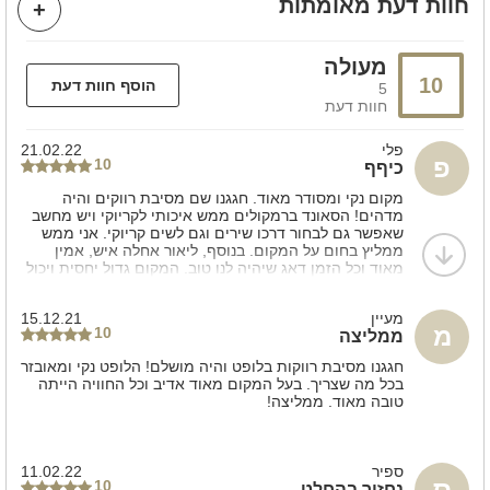
חוות דעת מאומתות
כיבוד קל
עיצוב בלונים
מעולה
10
הוסף חוות דעת
5
מידע כללי
חוות דעת
חניה פרטית
ללא הגבלת רעש
פלי
21.02.22
פ
10
כיףף
משחקי שולחן
מקום נקי ומסודר מאוד. חגגנו שם מסיבת רווקים והיה
מדהים! הסאונד ברמקולים ממש איכותי לקריוקי ויש מחשב
שולחן סנוקר
שאפשר גם לבחור דרכו שירים וגם לשים קריוקי. אני ממש
ממליץ בחום על המקום. בנוסף, ליאור אחלה איש, אמין
מאוד וכל הזמן דאג שיהיה לנו טוב. המקום גדול יחסית ויכול
חדרי רחצה
להכיל בכיף 20-30 איש.
חדר רחצה
מעיין
15.12.21
מ
10
ממליצה
חגגנו מסיבת רווקות בלופט והיה מושלם! הלופט נקי ומאובזר
בכל מה שצריך. בעל המקום מאוד אדיב וכל החוויה הייתה
טובה מאוד. ממליצה!
ספיר
11.02.22
ס
10
נחזור בהחלט