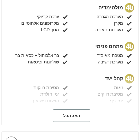
מולטימדיה
מערכת הגברה
ערכת קריוקי
מקרן
מקרופונים אלחוטיים
מערכות תאורה
מסך LCD
מתחם פנימי
מטבח מאובזר
בר אלכוהול + כסאות בר
מערכת ישיבה
שולחנות וכיסאות
קהל יעד
זוגות
מסיבת רווקות
מסיבת רווקים
ימי הולדת
ימי כיף
הצעות נישואין
מסיבות הפתעה
מסיבות
בר/ ת מצווה
מסיבת גיוס
הצג הכל
אירועי חברה
ערבי גיבוש
ניתן להוסיף בתוספת תשלום