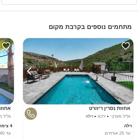
מתחמים נוספים בקרבת מקום
אחוזת נסרין ריזורט
אחוזת
גליל מערבי
ירכא
וילה
גליל מ
וילה
4 צימרים
עד
25
אורחים
עד
40