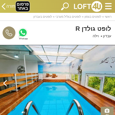
פרסום
חזרה
באתר
ראשי
לופטים בצפון
לופטים בגליל מערבי
לופטים בעבדון
לופט גולדן R
עבדון
וילה
Whatsapp
44