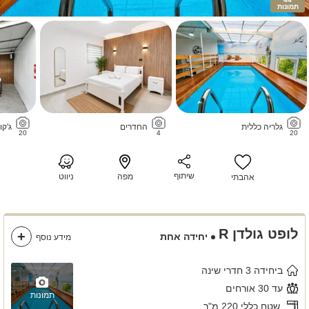
תמונות
גלריה כללית
החדרים
ג'קו
20
4
20
שיתוף
מפה
ניווט
אהבתי
לופט גולדן R
יחידה אחת
מידע נוסף
ביחידה 3 חדרי שינה
עד 30 אורחים
תמונות
שטח כללי 220 מ"ר