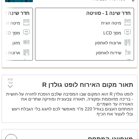
חדר שינה 1 - סוויטה
חדר שינה 2
מיטה זוגית
מיטה זוגית
מסך LCD
מסך LCD
ארונות לאחסון
מזגן
שידות לאחסון
ארונות לאח
חדר רחצה פרטי
שידות לאחס
חדר רחצה 
קרא
עוד
תאור מקום האירוח לופט גולדן R
לופט גולדן R הוא המקום שבו המסיבה שלכם הופכת לחוויה על-חושית
- בריכה מחוממת ומקורה, תאורה צבעונית ומוזיקה שתרים את
האווירה עד השמיים.
המתחם העצום בגודל 220 מ"ר מאפשר לכם לחגוג בלי הגבלת רעש
ובלי לעצור את הכיף.
עם ג’קוזי ספא מפנק, סנוקר מקצועי, בר חיצוני ומטבח מאובזר – הכול
בנוי בדיוק כדי לייצר אירוע בלתי נשכח.
בגליל המערבי, רק 5 דקות מנהריה - זה המקום לחגוג, להירגע ולישון
בנוחות עד 15 אורחים, ועד 30 לאירועים
מאפייני המתחם