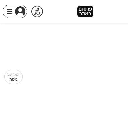
פרסום
באתר
הצג על
מפה