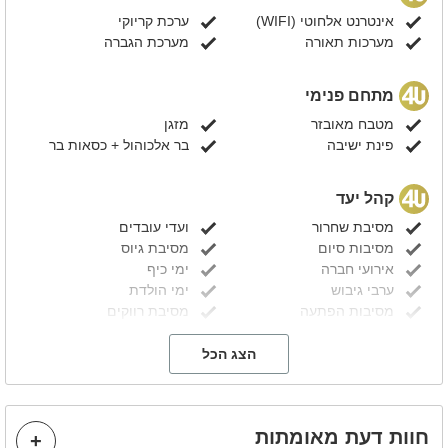
אינטרנט אלחוטי (WIFI)
ערכת קריוקי
מערכות תאורה
מערכת הגברה
מתחם פנימי
מטבח מאובזר
מזגן
פינת ישיבה
בר אלכוהול + כסאות בר
קהל יעד
מסיבת שחרור
ועדי עובדים
מסיבות סיום
מסיבת גיוס
אירועי חברה
ימי כיף
ערבי גיבוש
ימי הולדת
מסיבות הפתעה
מסיבת רווקים
מסיבת רווקות
הצעות נישואין
בר/ ת מצווה
קבוצות
הצג הכל
ניתן להוסיף בתוספת תשלום
חוות דעת מאומתות
חבילות אלכוהול
בופה