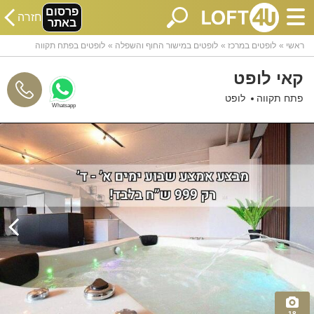
פרסום
חזרה
באתר
ראשי
לופטים במרכז
לופטים במישור החוף והשפלה
לופטים בפתח תקווה
קאי לופט
פתח תקווה
לופט
Whatsapp
18