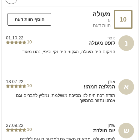
עיצוב המקום
קייטרינג
שולחן שוק
צלם מגנטים
מעולה
כיבוד קל
10
הוסף חוות דעת
5
חוות דעת
אבזור מטבח
נופר
01.10.22
כיור
נ
10
לופט מעולה
מקרר
המקום היה מעולה, הגקוזי היה נקי וכיפי, נהנו מאוד
מידע כללי
מרחב מוגן
אורן
13.07.22
משחקי שולחן
א
10
המלצה חמה!!
שולחן סנוקר
תודה רבה היה לנו מסיבה מושלמת, נמליץ לחברים וגם
אנחנו נחזור בהמשך
שרון
27.09.22
ש
10
יום הולדת
לופט מעולה, מתאים מאוד גם למבוגרים וגם לילדים