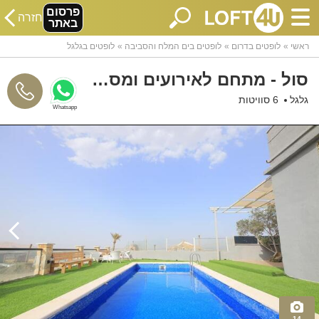
פרסום
חזרה
באתר
ראשי
לופטים בדרום
לופטים בים המלח והסביבה
לופטים בגלגל
סול - מתחם לאירועים ומסיבות
גלגל
6 סוויטות
Whatsapp
14