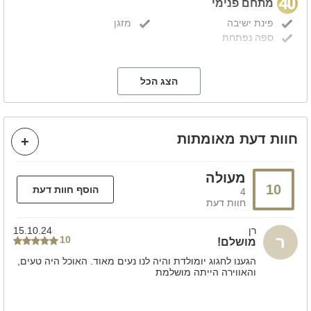
מתחם פנימי
פינת ישיבה
מזגן
ספה נפתחת
קהל יעד
הצג הכל
זוגות
מסיבת רווקות
משפחות
מסיבת רווקים
ימי הולדת
ערבי גיבוש
חוות דעת מאומתות
ימי כיף
הצעות נישואין
מסיבות הפתעה
מסיבות
בר/ ת מצווה
חתונות
מעולה
מתאים לאירועים
קבוצות
10
הוסף חוות דעת
4
חוות דעת
מידע כללי
רן
15.10.24
ר
מבודדת
10
מושלם!
חניה פרטית
ללא הגבלת רעש
הגענו לחגוג יומולדת והיה לנו נעים מאוד. האוכל היה טעים,
והאווירה הייתה מושלמת
חדרי רחצה