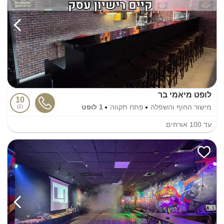
לופט מיאמי בר
10
מישור החוף והשפלה
פתח תקווה
1 לופט
2
עד
100
אורחים