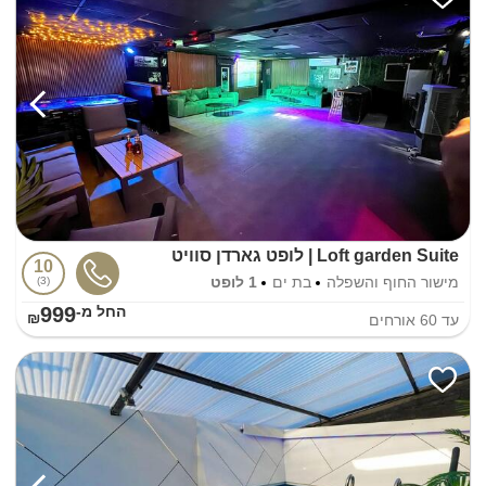
Loft garden Suite | לופט גארדן סוויט
10
מישור החוף והשפלה
בת ים
1 לופט
3
999
החל מ-₪
עד
60
אורחים