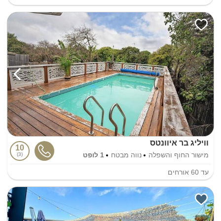
וויליג בר איוונטס
10
מישור החוף והשפלה
נווה מבטח
1 לופט
3
עד
60
אורחים