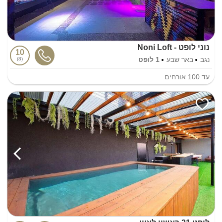
נוני לופט - Noni Loft
10
נגב
באר שבע
1 לופט
8
עד
100
אורחים