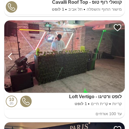
קוואלי רוף טופ - Cavalli Roof Top
מישור החוף והשפלה
תל אביב
1 לופט
לופט ורטיגו - Loft Vertigo
10
קריות
קרית חיים
1 לופט
2
עד
100
אורחים