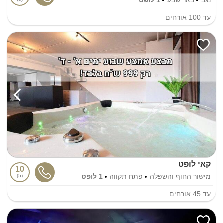
עד
100
אורחים
קאי לופט
10
מישור החוף והשפלה
פתח תקווה
1 לופט
5
עד
45
אורחים