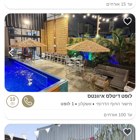
עד
15
אורחים
לופט דיטלס איוונטס
10
מישור החוף הדרומי
אשקלון
1 לופט
2
עד
100
אורחים