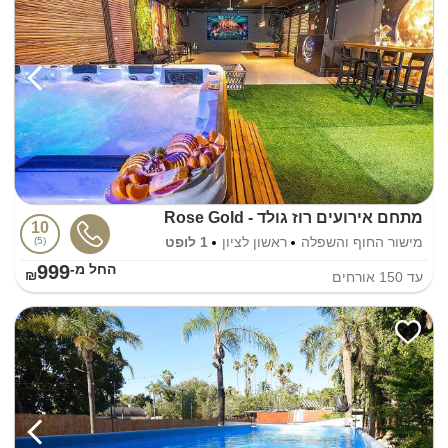
מתחם אירועים רוז גולד - Rose Gold
10
מישור החוף והשפלה
ראשון לציון
1 לופט
5
999
החל מ-₪
עד
150
אורחים