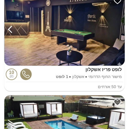
לופט פריז אשקלון
10
מישור החוף הדרומי
אשקלון
1 לופט
2
עד
50
אורחים