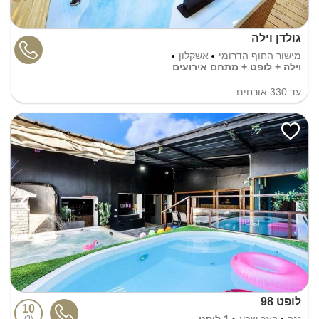
גולדן וילה
מישור החוף הדרומי
אשקלון
וילה + לופט + מתחם אירועים
עד
330
אורחים
לופט 98
10
נגב
באר שבע
1 לופט
3