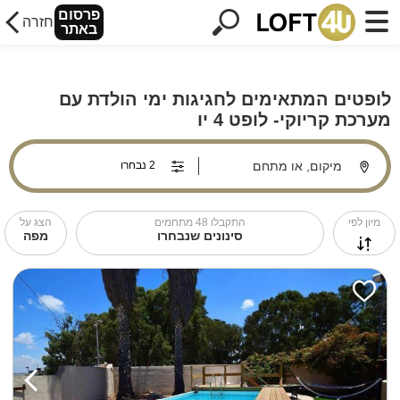
פרסום
חזרה
באתר
לופטים המתאימים לחגיגות ימי הולדת עם
מערכת קריוקי- לופט 4 יו
מיקום, או מתחם
מיון לפי
התקבלו
48
מתחמים
הצג על
סינונים שנבחרו
מפה