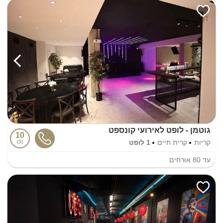
גוטמן - לופט לאירועי קונספט
10
קריות
קרית חיים
1 לופט
3
עד
80
אורחים