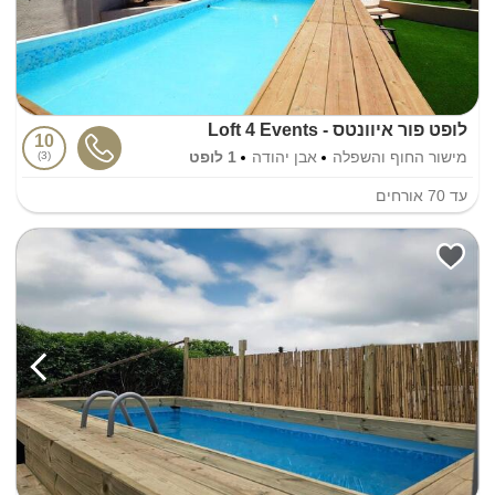
לופט פור איוונטס - Loft 4 Events
10
מישור החוף והשפלה
אבן יהודה
1 לופט
3
עד
70
אורחים