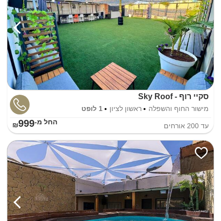
סקיי רוף - Sky Roof
מישור החוף והשפלה
ראשון לציון
1 לופט
999
החל מ-₪
עד
200
אורחים