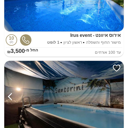
אירוס איוונט - Irus event
10
מישור החוף והשפלה
ראשון לציון
1 לופט
2
3,500
החל מ-₪
עד
100
אורחים