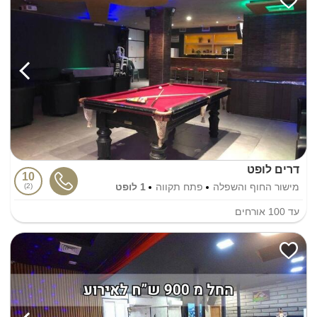
דרים לופט
10
מישור החוף והשפלה
פתח תקווה
1 לופט
2
עד
100
אורחים