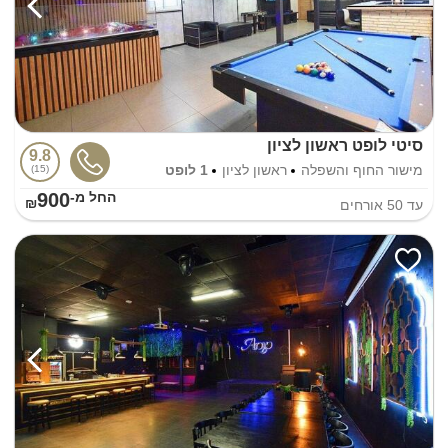
סיטי לופט ראשון לציון
9.8
מישור החוף והשפלה
ראשון לציון
1 לופט
15
900
החל מ-₪
עד
50
אורחים