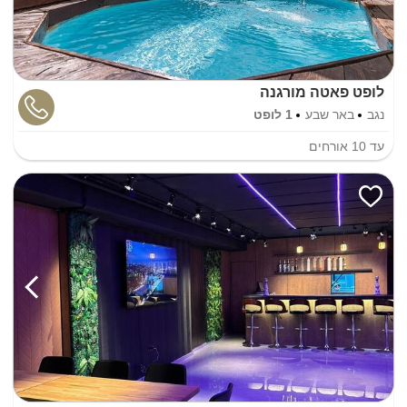
לופט פאטה מורגנה
נגב
באר שבע
1 לופט
עד
10
אורחים