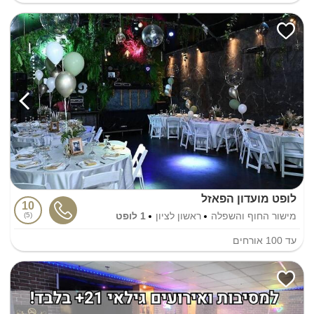
לופט מועדון הפאזל
10
מישור החוף והשפלה
ראשון לציון
1 לופט
5
עד
100
אורחים