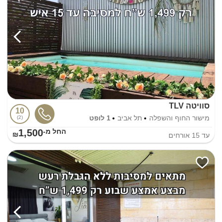
סוויטה TLV
10
מישור החוף והשפלה
תל אביב
1 לופט
2
1,500
החל מ-₪
עד
15
אורחים