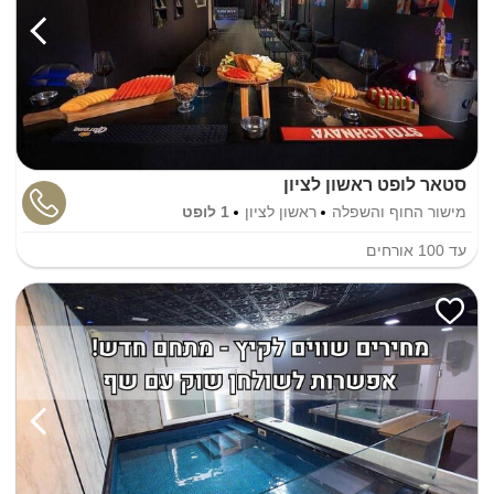
סטאר לופט ראשון לציון
מישור החוף והשפלה
ראשון לציון
1 לופט
עד
100
אורחים