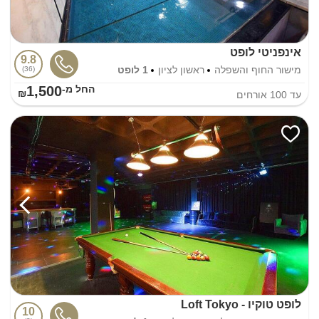
אינפניטי לופט
9.8
מישור החוף והשפלה
ראשון לציון
1 לופט
36
1,500
החל מ-₪
עד
100
אורחים
לופט טוקיו - Loft Tokyo
10