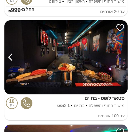
מישור החוף והשפלה
ראשון לציון
1 לופט
2
999
החל מ-₪
עד
20
אורחים
סטאר לופט - בת ים
10
מישור החוף והשפלה
בת ים
1 לופט
1
עד
100
אורחים