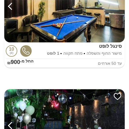
סינגל לופט
10
מישור החוף והשפלה
פתח תקווה
1 לופט
4
900
החל מ-₪
עד
50
אורחים