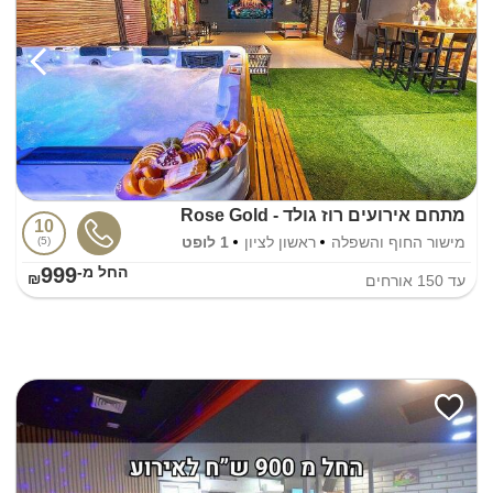
מתחם אירועים רוז גולד - Rose Gold
10
מישור החוף והשפלה
ראשון לציון
1 לופט
5
999
החל מ-₪
עד
150
אורחים