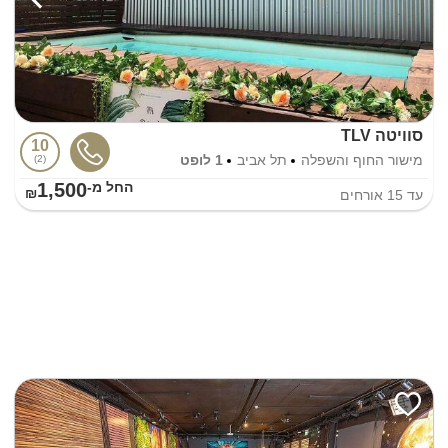
סוויטה TLV
10
מישור החוף והשפלה
תל אביב
1 לופט
2
1,500
החל מ-₪
עד
15
אורחים