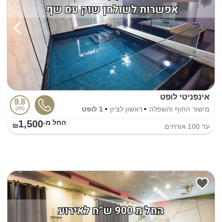
אינפניטי לופט
9.8
מישור החוף והשפלה
ראשון לציון
1 לופט
36
1,500
החל מ-₪
עד
100
אורחים