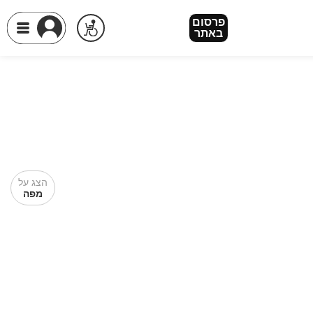
פרסום
באתר
הצג על
מפה