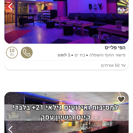
הפי פלייס
10
מישור החוף והשפלה
בת ים
1 לופט
5
עד
50
אורחים