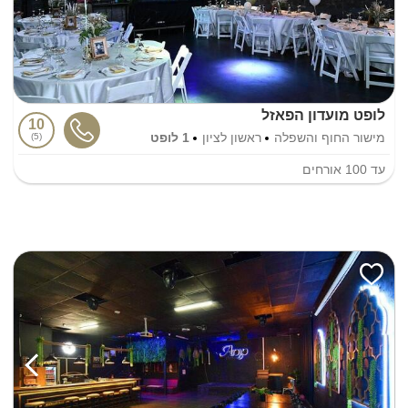
לופט מועדון הפאזל
10
מישור החוף והשפלה
ראשון לציון
1 לופט
5
עד
100
אורחים