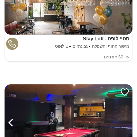
סטיי לופט - Stay Loft
מישור החוף והשפלה
גבעתיים
1 לופט
עד
60
אורחים