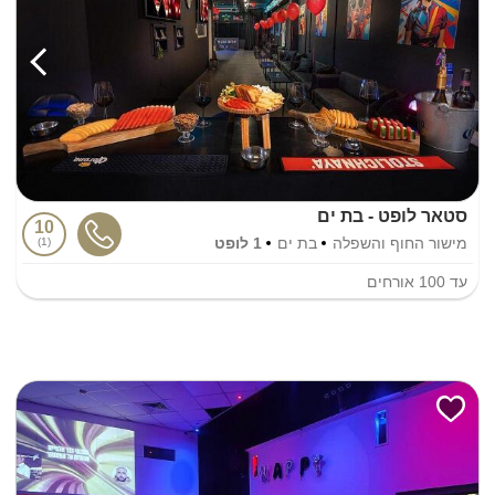
סטאר לופט - בת ים
10
מישור החוף והשפלה
בת ים
1 לופט
1
עד
100
אורחים