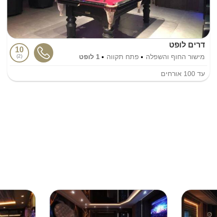
דרים לופט
10
מישור החוף והשפלה
פתח תקווה
1 לופט
2
עד
100
אורחים