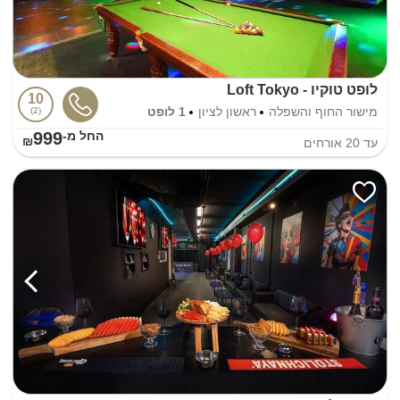
לופט טוקיו - Loft Tokyo
10
מישור החוף והשפלה
ראשון לציון
1 לופט
2
999
החל מ-₪
עד
20
אורחים