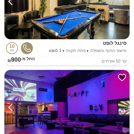
סינגל לופט
10
מישור החוף והשפלה
פתח תקווה
1 לופט
4
900
החל מ-₪
עד
50
אורחים