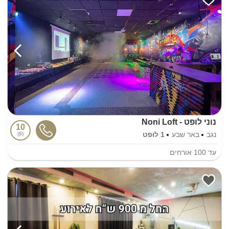
נוני לופט - Noni Loft
10
נגב
באר שבע
1 לופט
8
עד
100
אורחים