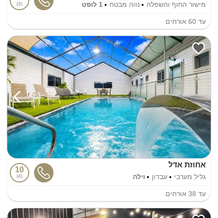
מישור החוף והשפלה
נווה מבטח
1 לופט
3
עד
60
אורחים
אחוזת אדל
10
גליל מערבי
עבדון
וילה
4
עד
38
אורחים