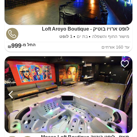
לופט ארויו בוטיק - Loft Aroyo Boutique
מישור החוף והשפלה
בת ים
1 לופט
999
החל מ-₪
עד
160
אורחים