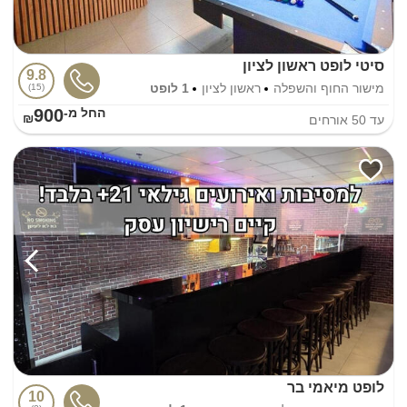
סיטי לופט ראשון לציון
9.8
מישור החוף והשפלה
ראשון לציון
1 לופט
15
900
החל מ-₪
עד
50
אורחים
לופט מיאמי בר
10