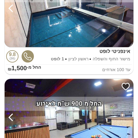
אינפניטי לופט
9.8
מישור החוף והשפלה
ראשון לציון
1 לופט
36
1,500
החל מ-₪
עד
100
אורחים