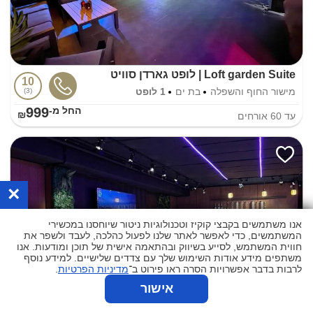
Loft garden Suite | לופט גארדן סוויט
10
מישור החוף והשפלה
בת ים
1 לופט
3
999
החל מ-₪
עד
60
אורחים
×
אנו משתמשים בקבצי קוקיז וטכנולוגיות ניטור שיוחסנו במכשירי
המשתמשים, כדי לאפשר לאתר שלנו לפעול כהלכה, לעבד ולשפר את
חווית המשתמש, לסייע בשיווק ובהתאמה אישית של תוכן ומודעות. אנו
משתפים מידע אודות השימוש שלך עם צדדים שלישיים. למידע נוסף
לרבות בדבר אפשרויות הסרה ראו פירוט ב־
מדיניות הפרטיות
.
אישור