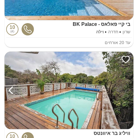
בי קיי פאלאס - BK Palace
10
שרון
חדרה
וילה
4
עד
20
אורחים
וויליג בר איוונטס
10