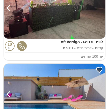
לופט ורטיגו - Loft Vertigo
10
קריות
קרית חיים
1 לופט
2
עד
100
אורחים