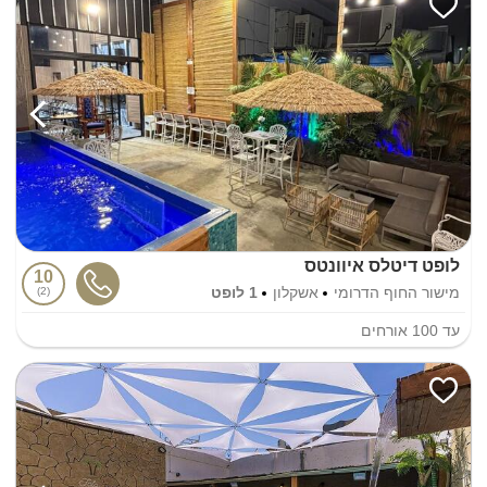
לופט דיטלס איוונטס
10
מישור החוף הדרומי
אשקלון
1 לופט
2
עד
100
אורחים