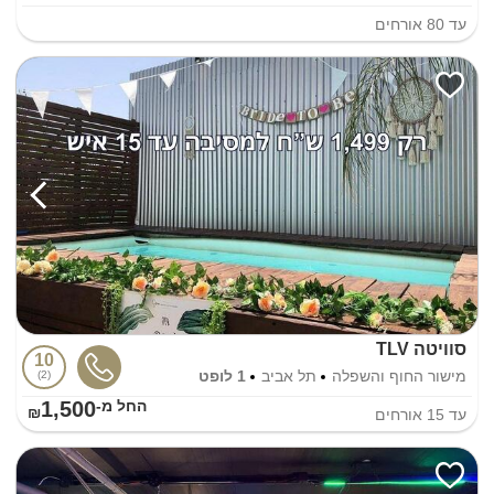
עד
80
אורחים
סוויטה TLV
10
מישור החוף והשפלה
תל אביב
1 לופט
2
1,500
החל מ-₪
עד
15
אורחים