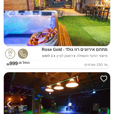
מתחם אירועים רוז גולד - Rose Gold
10
מישור החוף והשפלה
ראשון לציון
1 לופט
5
999
החל מ-₪
עד
150
אורחים