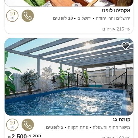
אקסיטו לופט
10
ירושלים והרי יהודה
ירושלים
10 לופטים
5
עד
215
אורחים
קומת גג
10
מישור החוף והשפלה
פתח תקווה
2 לופטים
3
2,500
החל מ-₪
עד
100
אורחים