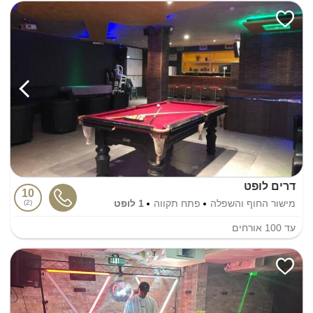
דרים לופט
10
מישור החוף והשפלה
פתח תקווה
1 לופט
2
עד
100
אורחים