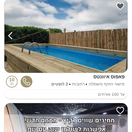
פאפוס איוונטס
10
מישור החוף והשפלה
רחובות
2 לופטים
2
עד
160
אורחים