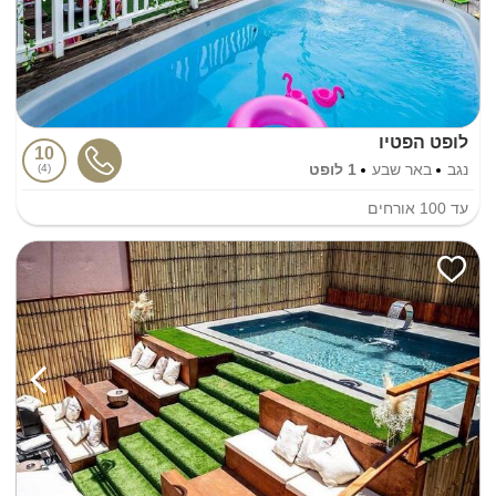
לופט הפטיו
10
נגב
באר שבע
1 לופט
4
עד
100
אורחים