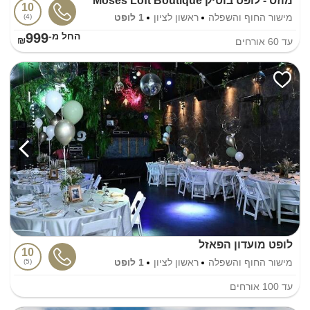
מוזס - לופט בוטיק Moses Loft Boutique
10
מישור החוף והשפלה
ראשון לציון
1 לופט
4
999
החל מ-₪
עד
60
אורחים
לופט מועדון הפאזל
10
מישור החוף והשפלה
ראשון לציון
1 לופט
5
עד
100
אורחים