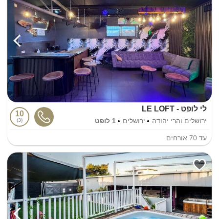
לי לופט - LE LOFT
10
ירושלים והרי יהודה
ירושלים
1 לופט
3
עד
70
אורחים