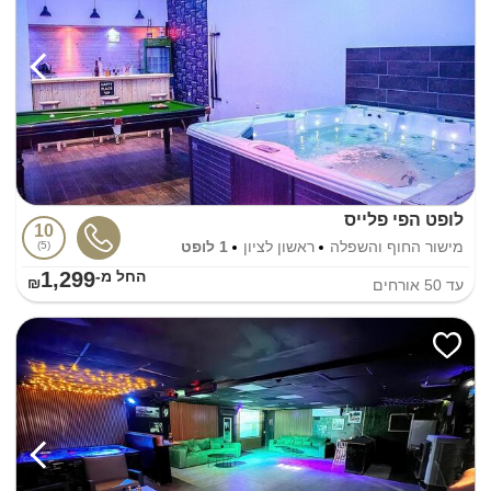
לופט הפי פלייס
10
מישור החוף והשפלה
ראשון לציון
1 לופט
5
1,299
החל מ-₪
עד
50
אורחים