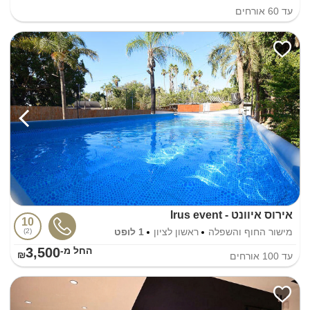
עד
60
אורחים
אירוס איוונט - Irus event
10
מישור החוף והשפלה
ראשון לציון
1 לופט
2
3,500
החל מ-₪
עד
100
אורחים