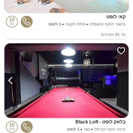
קאי לופט
10
מישור החוף והשפלה
פתח תקווה
1 לופט
5
עד
45
אורחים
בלאק לופט - Black Loft
10
חיפה וחוף הכרמל
נשר
1 לופט
19