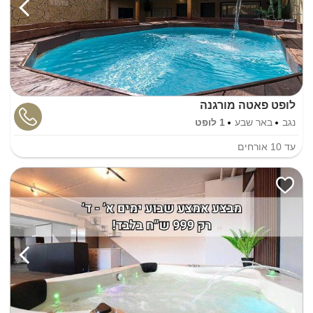
לופט פאטה מורגנה
נגב
באר שבע
1 לופט
עד
10
אורחים