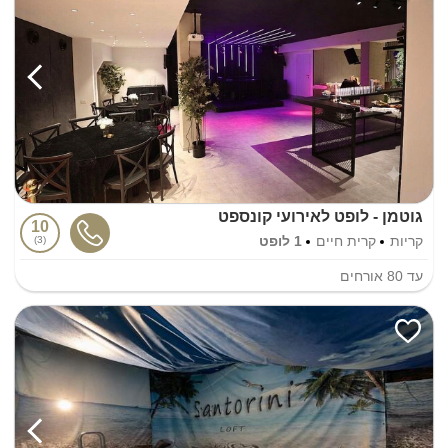
גוטמן - לופט לאירועי קונספט
10
קריות
קרית חיים
1 לופט
3
עד
80
אורחים