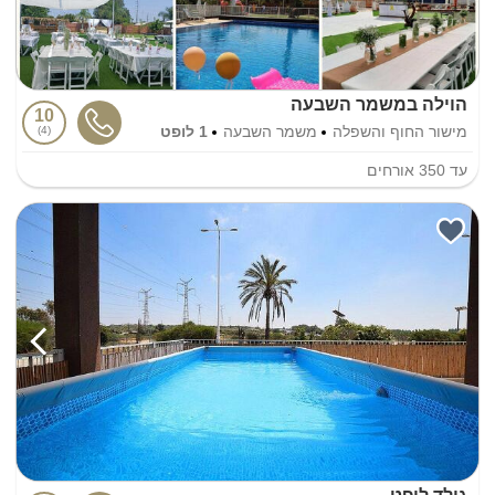
הוילה במשמר השבעה
10
מישור החוף והשפלה
משמר השבעה
1 לופט
4
עד
350
אורחים