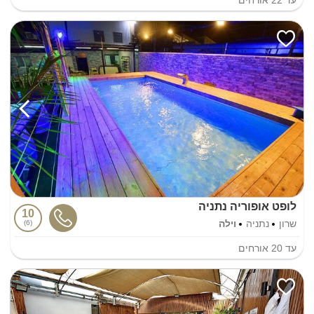
לופט אופוריה נתניה
10
שרון
נתניה
וילה
6
עד
20
אורחים