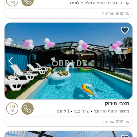
קריות
קרית אתא
וילה + לופט
24
עד
300
אורחים
הצבי הירוק
10
מישור החוף הדרומי
שדה צבי
1 לופט
5
עד
200
אורחים