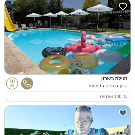
הוילה בשרון
10
שרון
נתניה
1 לופט
8
עד
100
אורחים