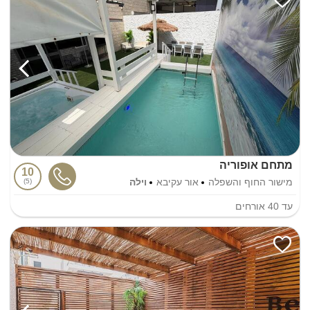
מתחם אופוריה
10
מישור החוף והשפלה
אור עקיבא
וילה
5
עד
40
אורחים