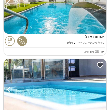
אחוזת אדל
10
גליל מערבי
עבדון
וילה
4
עד
38
אורחים