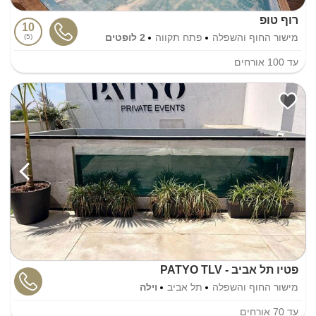
רוף טופ
10
מישור החוף והשפלה
פתח תקווה
2 לופטים
5
עד
100
אורחים
פטיו תל אביב - PATYO TLV
מישור החוף והשפלה
תל אביב
וילה
עד
70
אורחים