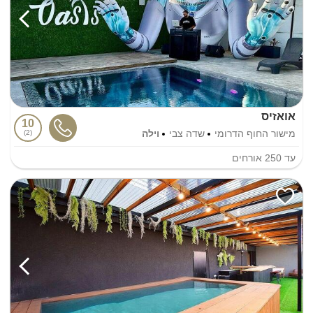
אואזיס
10
מישור החוף הדרומי
שדה צבי
וילה
2
עד
250
אורחים