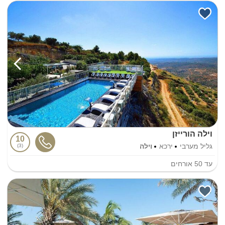
וילה הורייזן
10
גליל מערבי
ירכא
וילה
3
עד
50
אורחים