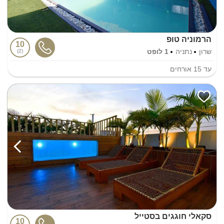
הרמוניה טופ
10
שרון
נתניה
1 לופט
2
עד
15
אורחים
סקאלי חוגגים בסטייל
10