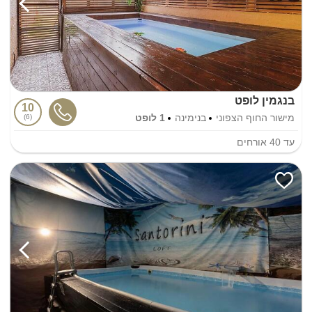
בנגמין לופט
10
מישור החוף הצפוני
בנימינה
1 לופט
6
עד
40
אורחים