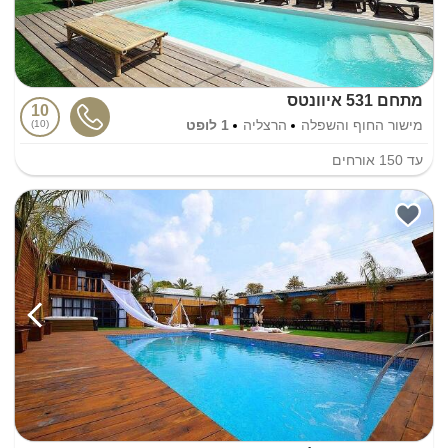
מתחם 531 איוונטס
10
מישור החוף והשפלה
הרצליה
1 לופט
10
עד
150
אורחים