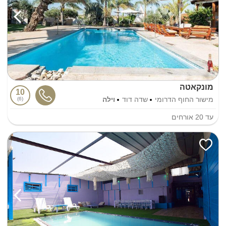
מונקאטה
10
מישור החוף הדרומי
שדה דוד
וילה
6
עד
20
אורחים