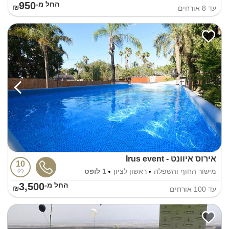
950
החל מ-₪
עד
8
אורחים
אירוס איוונט - Irus event
10
מישור החוף והשפלה
ראשון לציון
1 לופט
2
3,500
החל מ-₪
עד
100
אורחים