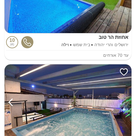
אחוזת הר טוב
10
ירושלים והרי יהודה
בית שמש
וילה
4
עד
70
אורחים