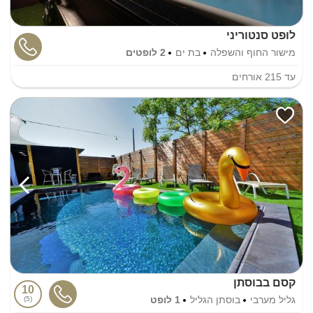
לופט סנטוריני
מישור החוף והשפלה
בת ים
2 לופטים
עד
215
אורחים
קסם בבוסתן
10
גליל מערבי
בוסתן הגליל
1 לופט
5