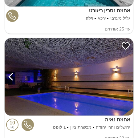
אחוזת נסרין ריזורט
גליל מערבי
ירכא
וילה
עד
25
אורחים
אחוזת נאיה
10
ירושלים והרי יהודה
מבשרת ציון
1 לופט
4
עד
22
אורחים