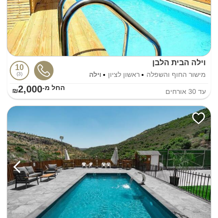
וילה הבית הלבן
10
מישור החוף והשפלה
ראשון לציון
וילה
3
2,000
החל מ-₪
עד
30
אורחים