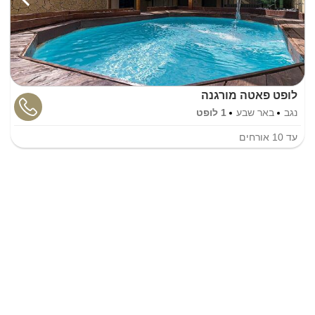
לופט פאטה מורגנה
נגב
באר שבע
1 לופט
עד
10
אורחים