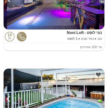
נוני לופט - Noni Loft
10
נגב
באר שבע
1 לופט
8
עד
100
אורחים