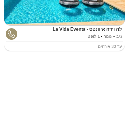
לה וידה איוונטס - La Vida Events
נגב
עומר
1 לופט
עד
30
אורחים