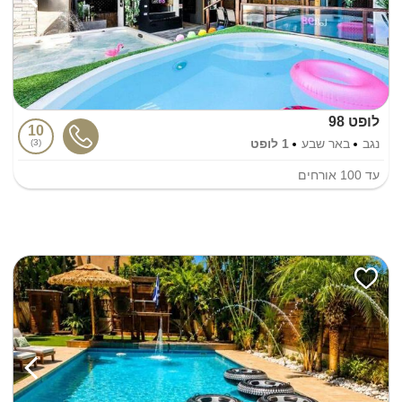
לופט 98
10
נגב
באר שבע
1 לופט
3
עד
100
אורחים