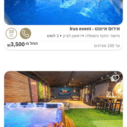
אירוס איוונט - Irus event
10
מישור החוף והשפלה
ראשון לציון
1 לופט
2
3,500
החל מ-₪
עד
100
אורחים