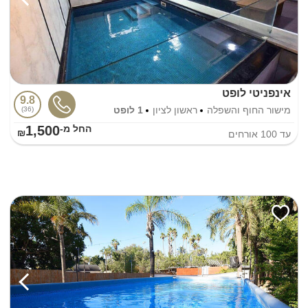
אינפניטי לופט
9.8
מישור החוף והשפלה
ראשון לציון
1 לופט
36
1,500
החל מ-₪
עד
100
אורחים