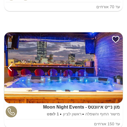
עד
70
אורחים
מון נייט איוונטס - Moon Night Events
מישור החוף והשפלה
ראשון לציון
1 לופט
עד
150
אורחים