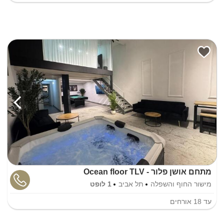
מתחם אושן פלור - Ocean floor TLV
מישור החוף והשפלה
תל אביב
1 לופט
עד
18
אורחים