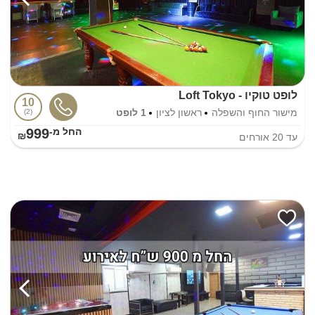
לופט טוקיו - Loft Tokyo
10
מישור החוף והשפלה
ראשון לציון
1 לופט
2
999
החל מ-₪
עד
20
אורחים