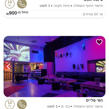
10
מישור החוף והשפלה
פתח תקווה
1 לופט
4
900
החל מ-₪
עד
50
אורחים
הפי פלייס
10
מישור החוף והשפלה
בת ים
1 לופט
5