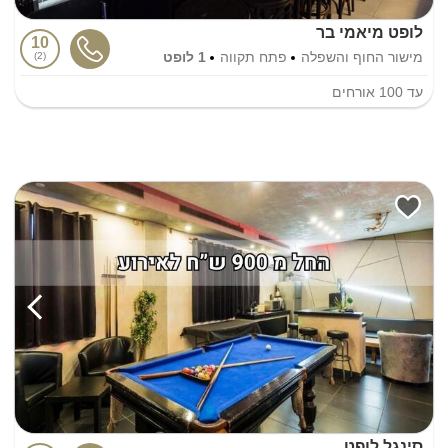
לופט מיאמי בר
10
מישור החוף והשפלה
פתח תקווה
1 לופט
2
עד
100
אורחים
סינגל לופט