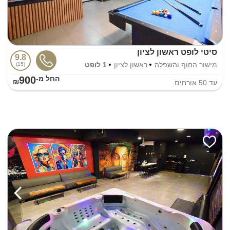
סיטי לופט ראשון לציון
9.8
מישור החוף והשפלה
ראשון לציון
1 לופט
15
900
החל מ-₪
עד
50
אורחים