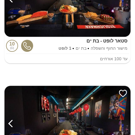
סטאר לופט - בת ים
10
מישור החוף והשפלה
בת ים
1 לופט
1
עד
100
אורחים