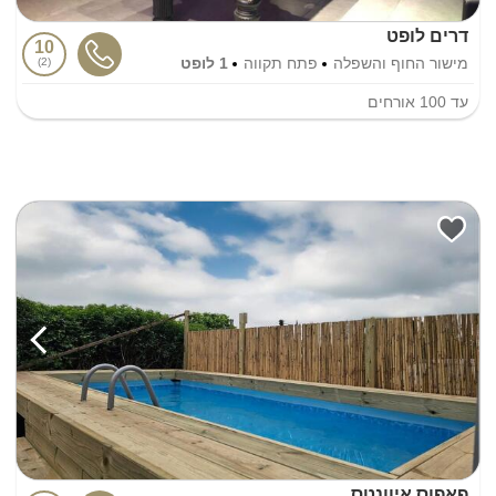
דרים לופט
10
מישור החוף והשפלה
פתח תקווה
1 לופט
2
עד
100
אורחים
פאפוס איוונטס