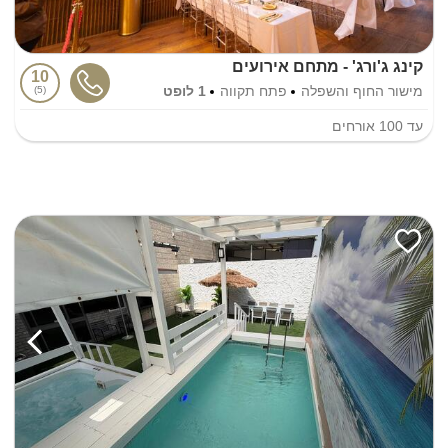
קינג ג'ורג' - מתחם אירועים
10
מישור החוף והשפלה
פתח תקווה
1 לופט
5
עד
100
אורחים