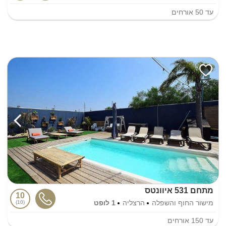
עד
50
אורחים
מתחם 531 איוונטס
10
מישור החוף והשפלה
הרצליה
1 לופט
10
עד
150
אורחים