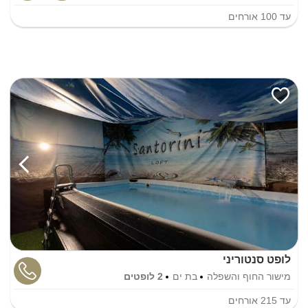
עד
100
אורחים
לופט סנטוריני
מישור החוף והשפלה
בת ים
2 לופטים
עד
215
אורחים