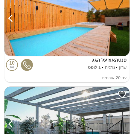
פנטהאוז על הגג
10
שרון
נתניה
1 לופט
4
עד
20
אורחים