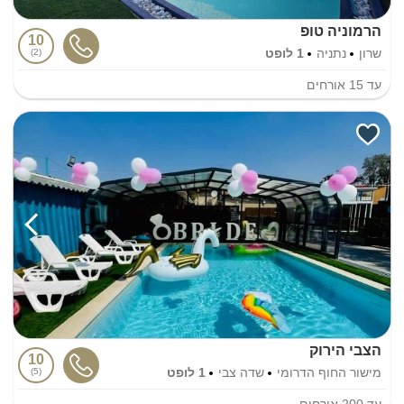
הרמוניה טופ
10
שרון
נתניה
1 לופט
2
עד
15
אורחים
הצבי הירוק
10
מישור החוף הדרומי
שדה צבי
1 לופט
5
עד
200
אורחים