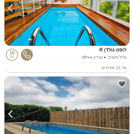
לופט גולדן R
10
גליל מערבי
עבדון
וילה
5
עד
15
אורחים