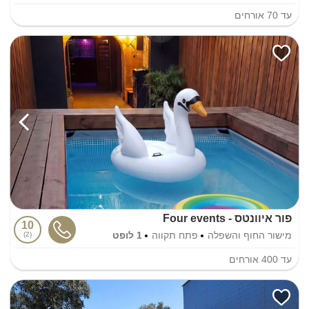
עד
70
אורחים
פור איוונטס - Four events
10
מישור החוף והשפלה
פתח תקווה
1 לופט
2
עד
400
אורחים