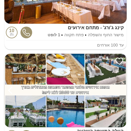
קינג ג'ורג' - מתחם אירועים
10
מישור החוף והשפלה
פתח תקווה
1 לופט
5
עד
100
אורחים