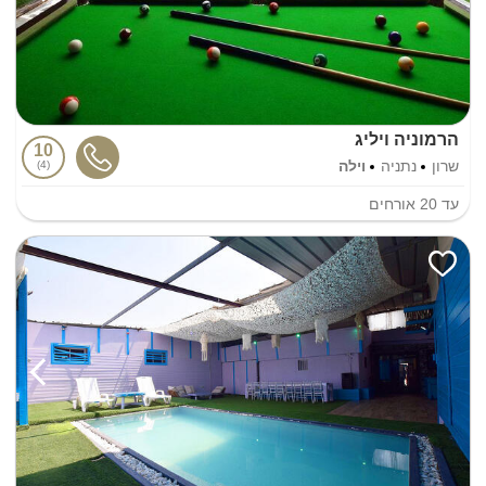
הרמוניה ויליג
10
שרון
נתניה
וילה
4
עד
20
אורחים