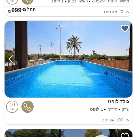
מישור החוף והשפלה
ראשון לציון
1 לופט
2
999
החל מ-₪
עד
20
אורחים
גולד לופט
10
שרון
חדרה
1 לופט
4
עד
100
אורחים