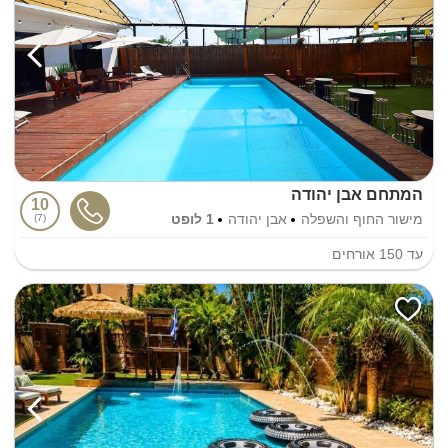
המתחם אבן יהודה
10
מישור החוף והשפלה
אבן יהודה
1 לופט
7
עד
150
אורחים