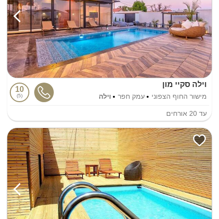
וילה סקיי מון
10
מישור החוף הצפוני
עמק חפר
וילה
5
עד
20
אורחים