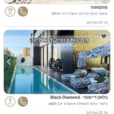
מונקאטה
10
מישור החוף הדרומי
שדה דוד
וילה
6
עד
20
אורחים
בלאק דיימונד - Black Diamond
9
מישור החוף והשפלה
אשדוד
1 לופט
2
עד
20
אורחים