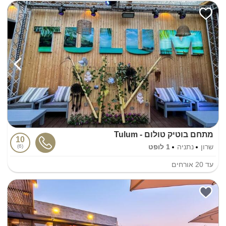
מתחם בוטיק טולום - Tulum
10
שרון
נתניה
1 לופט
6
עד
20
אורחים