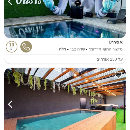
אואזיס
10
מישור החוף הדרומי
שדה צבי
וילה
2
עד
250
אורחים