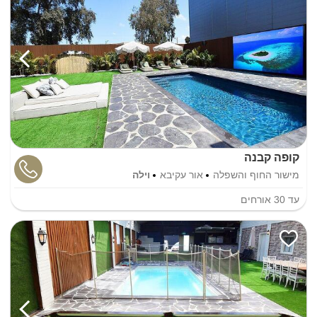
קופה קבנה
מישור החוף והשפלה
אור עקיבא
וילה
עד
30
אורחים