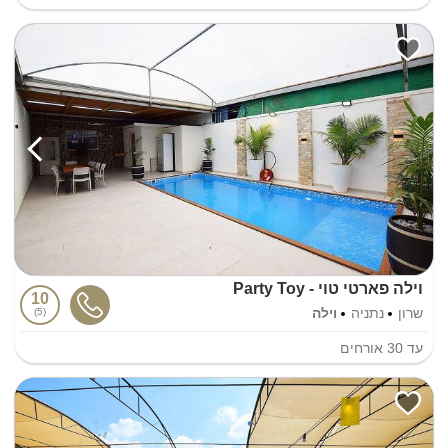
וילה פארטי טוי - Party Toy
10
שרון
נתניה
וילה
5
עד
30
אורחים