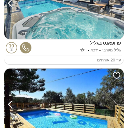
פרופאנס בגליל
10
גליל מערבי
ירכא
וילה
2
עד
20
אורחים