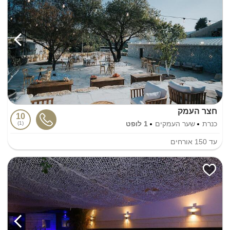
חצר העמק
10
כנרת
שער העמקים
1 לופט
1
עד
150
אורחים