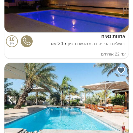
אחוזת נאיה
10
ירושלים והרי יהודה
מבשרת ציון
1 לופט
4
עד
22
אורחים