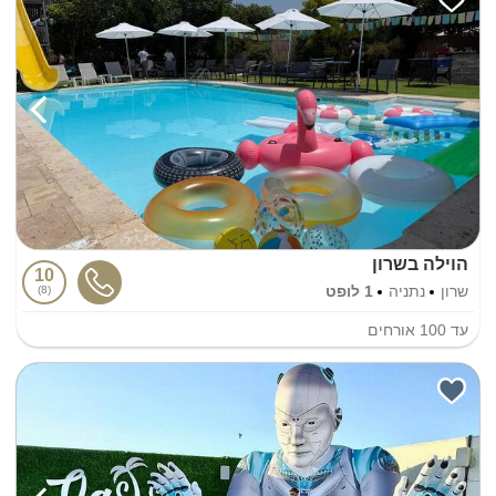
הוילה בשרון
10
שרון
נתניה
1 לופט
8
עד
100
אורחים