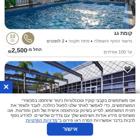
קומת גג
10
מישור החוף והשפלה
פתח תקווה
2 לופטים
3
2,500
החל מ-₪
עד
100
אורחים
×
אנו משתמשים בקבצי קוקיז וטכנולוגיות ניטור שיוחסנו במכשירי
המשתמשים, כדי לאפשר לאתר שלנו לפעול כהלכה, לעבד ולשפר את
חווית המשתמש, לסייע בשיווק ובהתאמה אישית של תוכן ומודעות. אנו
משתפים מידע אודות השימוש שלך עם צדדים שלישיים. למידע נוסף
לרבות בדבר אפשרויות הסרה ראו פירוט ב־
מדיניות הפרטיות
.
אישור