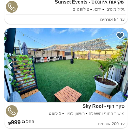
שקיעות איוונטס - Sunset Events
גליל מערבי
ירכא
2 לופטים
עד
54
אורחים
סקיי רוף - Sky Roof
מישור החוף והשפלה
ראשון לציון
1 לופט
999
החל מ-₪
עד
200
אורחים