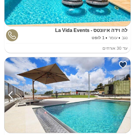
לה וידה איוונטס - La Vida Events
נגב
עומר
1 לופט
עד
30
אורחים