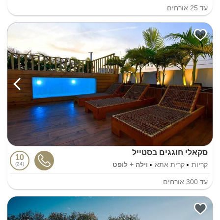
עד
25
אורחים
סקאלי חוגגים בסטייל
10
קריות
קרית אתא
וילה + לופט
24
עד
300
אורחים