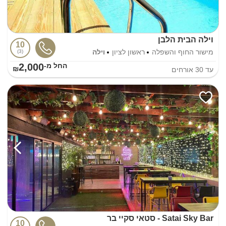
וילה הבית הלבן
10
מישור החוף והשפלה
ראשון לציון
וילה
3
2,000
החל מ-₪
עד
30
אורחים
Satai Sky Bar - סטאי סקיי בר
10