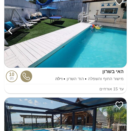
האי בשרון
10
מישור החוף והשפלה
הוד השרון
וילה
2
עד
15
אורחים