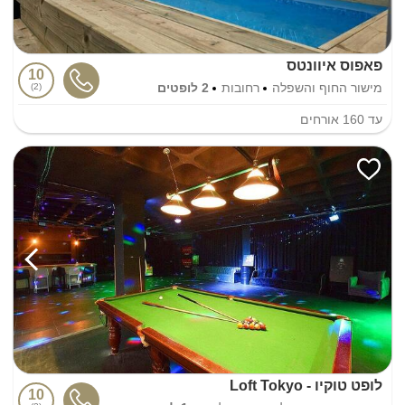
פאפוס איוונטס
10
מישור החוף והשפלה
רחובות
2 לופטים
2
עד
160
אורחים
לופט טוקיו - Loft Tokyo
10