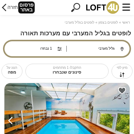
פרסום
חזרה
באתר
ראשי
לופטים בצפון
לופטים בגליל מערבי
לופטים בגליל המערבי עם מערכות תאורה
מיון לפי
התקבלו
1
מתחמים
הצג על
סינונים שנבחרו
מפה