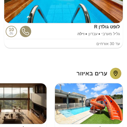
לופט גולדן R
10
גליל מערבי
עבדון
וילה
5
עד
30
אורחים
ערים באיזור