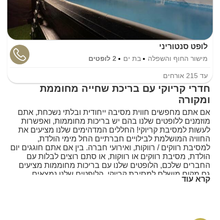
לופט סנטוריני
מישור החוף והשפלה
בת ים
2 לופטים
עד
215
אורחים
חדרי קריוקי עם בריכת שחייה מחוממת
ומקורה
אם אתם מחפשים חווית מסיבה ייחודית ובלתי נשכחת, אתם
מוזמנים ללופטים שלנו בהם יש בריכות מחוממות, ואפשרות
לעשות למסיבת קריוקי! החללים המדהימים שלנו מציעים את
החוויה המושלמת לבילויים חברתיים החל מימי הולדת,
למסיבת רווקים / רווקות, ואירועי חברה. בין אם אתם חוגגים יום
הולדת, מסיבת רווקים או רווקות, או סתם רוצים לבלות עם
החברים שלכם, הלופטים שלנו עם בריכות מחוממות מציעים
גם מקום מושלם למסיבת קריוקי. הלופטים שלנו נמצאים
קרא עוד
באזורים ללא הגבלת רעש, ויש בהם מרחב גדול לאירוח של
הרבה אנשים.
אז אם אתם מחפשים חווית מסיבת קריוקי בלתי נשכחת
באמת, הזמינו עוד היום את אחד הלופטים המפוארים שלנו עם