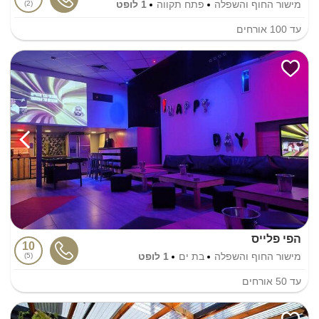
מישור החוף והשפלה
פתח תקווה
1 לופט
2
עד
100
אורחים
הפי פלייס
10
מישור החוף והשפלה
בת ים
1 לופט
5
עד
50
אורחים