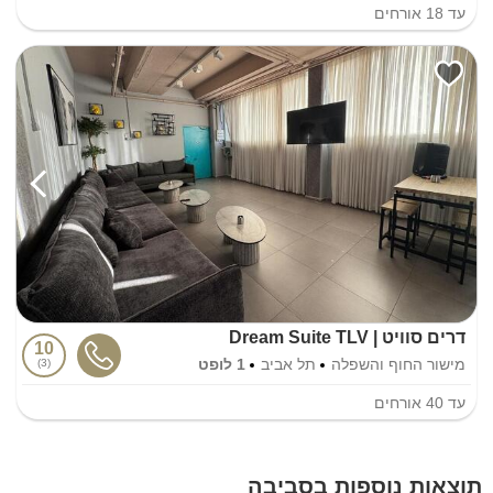
עד
18
אורחים
דרים סוויט | Dream Suite TLV
10
מישור החוף והשפלה
תל אביב
1 לופט
3
עד
40
אורחים
תוצאות נוספות בסביבה