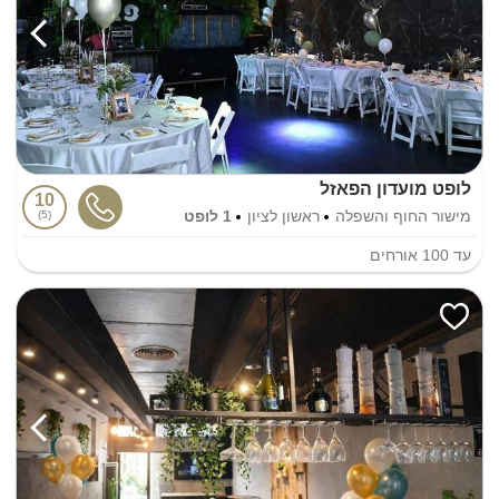
לופט מועדון הפאזל
10
מישור החוף והשפלה
ראשון לציון
1 לופט
5
עד
100
אורחים