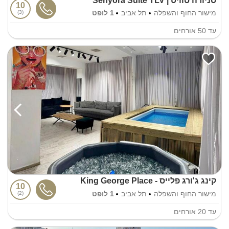
סניורה סוויט | Senyora Suite TLV
10
מישור החוף והשפלה
תל אביב
1 לופט
3
עד
50
אורחים
קינג ג'ורג פלייס - King George Place
10
מישור החוף והשפלה
תל אביב
1 לופט
2
עד
20
אורחים