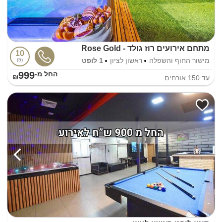
מתחם אירועים רוז גולד - Rose Gold
10
מישור החוף והשפלה
ראשון לציון
1 לופט
5
999
החל מ-₪
עד
150
אורחים