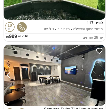
לופט 117
10
מישור החוף והשפלה
תל אביב
1 לופט
5
999
החל מ-₪
עד
25
אורחים