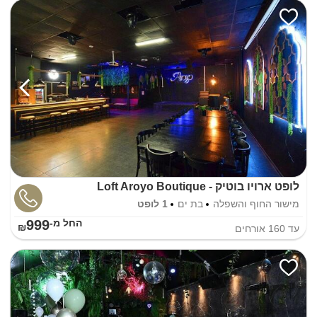
לופט ארויו בוטיק - Loft Aroyo Boutique
מישור החוף והשפלה
בת ים
1 לופט
999
החל מ-₪
עד
160
אורחים