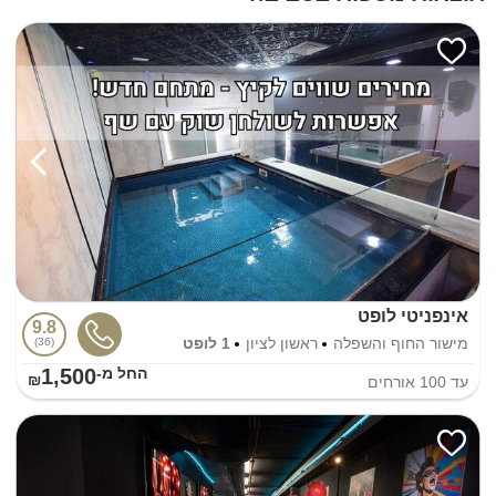
אינפניטי לופט
9.8
מישור החוף והשפלה
ראשון לציון
1 לופט
36
1,500
החל מ-₪
עד
100
אורחים