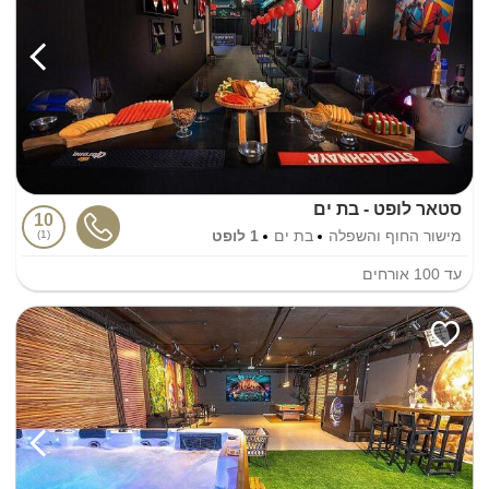
סטאר לופט - בת ים
10
מישור החוף והשפלה
בת ים
1 לופט
1
עד
100
אורחים