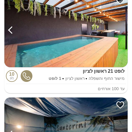
לופט 21 ראשון לציון
10
מישור החוף והשפלה
ראשון לציון
1 לופט
2
עד
100
אורחים