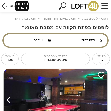
פרסום
חזרה
באתר
ראשי
לופטים במרכז
לופטים במישור החוף והשפלה
לופטים בפתח תקווה
לופטים בפתח תקווה עם מטבח מאובזר
מיון לפי
התקבלו
6
מתחמים
הצג על
סינונים שנבחרו
מפה