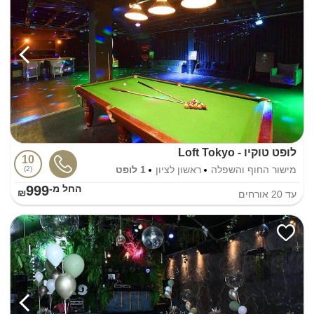
לופט טוקיו - Loft Tokyo
10
מישור החוף והשפלה
ראשון לציון
1 לופט
2
999
החל מ-₪
עד
20
אורחים