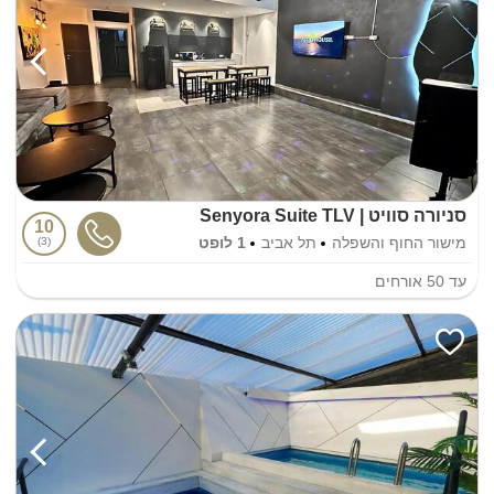
סניורה סוויט | Senyora Suite TLV
10
מישור החוף והשפלה
תל אביב
1 לופט
3
עד
50
אורחים