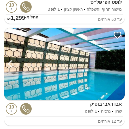
לופט הפי פלייס
10
מישור החוף והשפלה
ראשון לציון
1 לופט
5
1,299
החל מ-₪
עד
50
אורחים
אבו דאבי בוטיק
10
שרון
נתניה
1 לופט
7
עד
12
אורחים