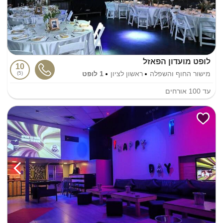
לופט מועדון הפאזל
10
מישור החוף והשפלה
ראשון לציון
1 לופט
5
עד
100
אורחים