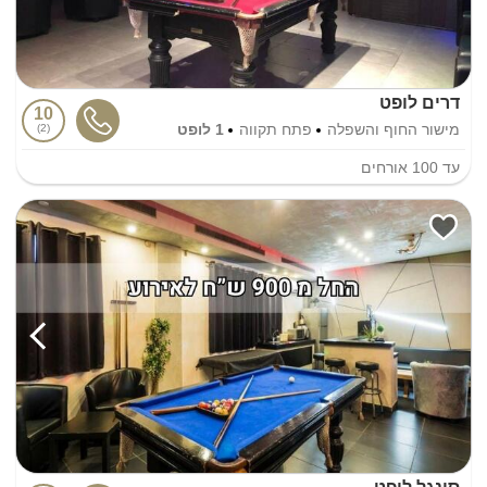
דרים לופט
10
מישור החוף והשפלה
פתח תקווה
1 לופט
2
עד
100
אורחים