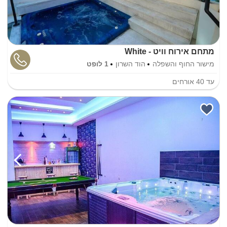
מתחם אירוח וויט - White
מישור החוף והשפלה
הוד השרון
1 לופט
עד
40
אורחים