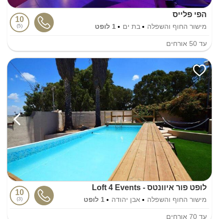
הפי פלייס
10
מישור החוף והשפלה
בת ים
1 לופט
5
עד
50
אורחים
לופט פור איוונטס - Loft 4 Events
10
מישור החוף והשפלה
אבן יהודה
1 לופט
3
עד
70
אורחים