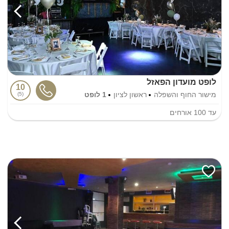
לופט מועדון הפאזל
10
מישור החוף והשפלה
ראשון לציון
1 לופט
5
עד
100
אורחים