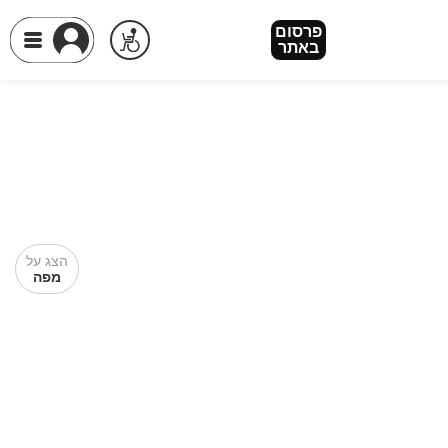
פרסום
באתר
הצג על
מפה