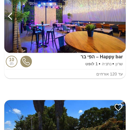
Happy bar – הפי בר
10
שרון
נתניה
1 לופט
2
עד
120
אורחים