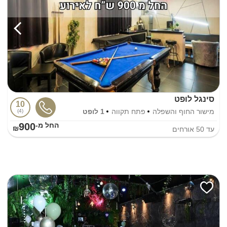
סינגל לופט
10
מישור החוף והשפלה
פתח תקווה
1 לופט
4
900
החל מ-₪
עד
50
אורחים