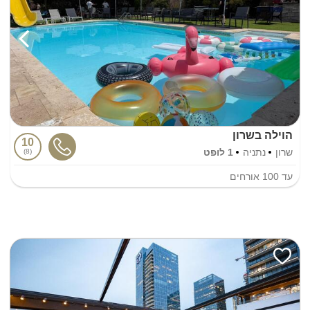
הוילה בשרון
10
שרון
נתניה
1 לופט
8
עד
100
אורחים