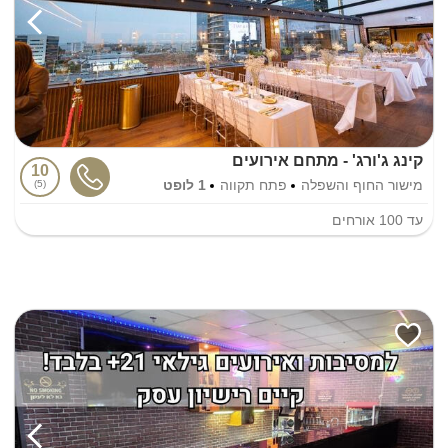
קינג ג'ורג' - מתחם אירועים
10
מישור החוף והשפלה
פתח תקווה
1 לופט
5
עד
100
אורחים