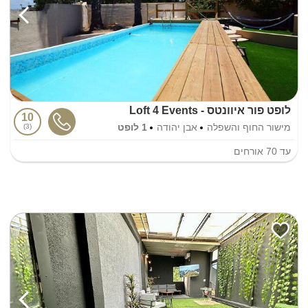
לופט פור איוונטס - Loft 4 Events
10
מישור החוף והשפלה
אבן יהודה
1 לופט
3
עד
70
אורחים