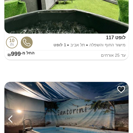
לופט 117
10
מישור החוף והשפלה
תל אביב
1 לופט
5
999
החל מ-₪
עד
25
אורחים