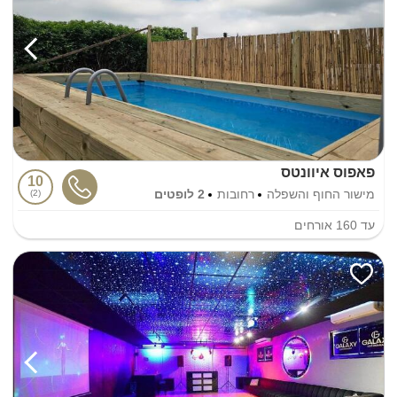
פאפוס איוונטס
10
מישור החוף והשפלה
רחובות
2 לופטים
2
עד
160
אורחים