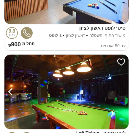
סיטי לופט ראשון לציון
9.8
מישור החוף והשפלה
ראשון לציון
1 לופט
15
900
החל מ-₪
עד
50
אורחים