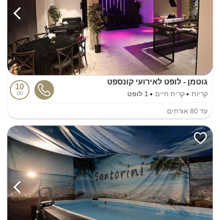
גוטמן - לופט לאירועי קונספט
10
קריות
קרית חיים
1 לופט
3
עד
80
אורחים