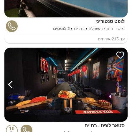
לופט סנטוריני
מישור החוף והשפלה
בת ים
2 לופטים
עד
215
אורחים
סטאר לופט - בת ים
10