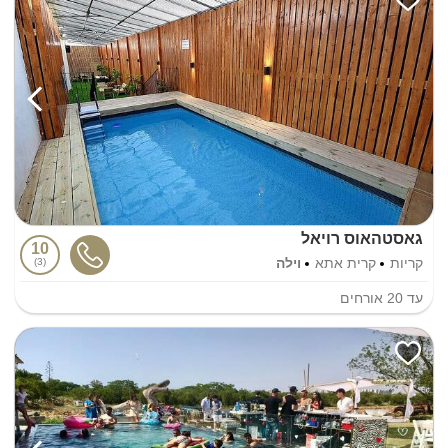
גאסטהאוס רויאל
10
קריות
קרית אתא
וילה
3
עד
20
אורחים