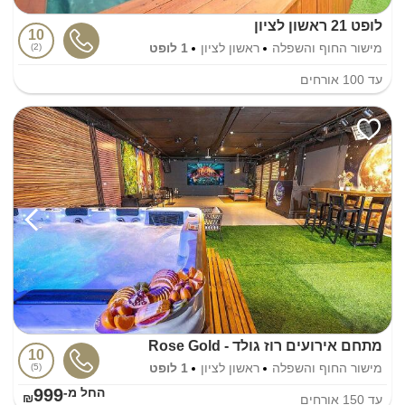
לופט 21 ראשון לציון
10
מישור החוף והשפלה
ראשון לציון
1 לופט
2
עד
100
אורחים
מתחם אירועים רוז גולד - Rose Gold
10
מישור החוף והשפלה
ראשון לציון
1 לופט
5
999
החל מ-₪
עד
150
אורחים