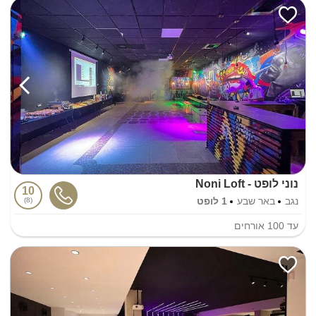
נוני לופט - Noni Loft
10
נגב
באר שבע
1 לופט
8
עד
100
אורחים