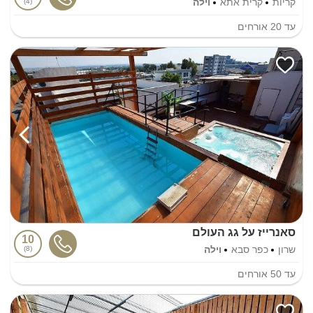
קריות
קרית אתא
וילה
4
עד
20
אורחים
סאנרייז על גג העולם
10
שרון
כפר סבא
וילה
8
עד
50
אורחים