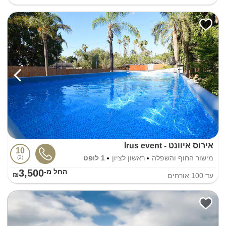
אירוס איוונט - Irus event
10
מישור החוף והשפלה
ראשון לציון
1 לופט
2
3,500
החל מ-₪
עד
100
אורחים