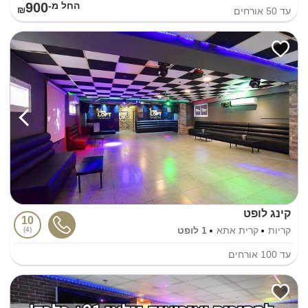
900
החל מ-₪
עד
50
אורחים
קינג לופט
10
קריות
קרית אתא
1 לופט
4
עד
100
אורחים