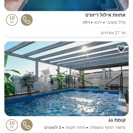
אחוזת אילול ריזורט
10
גליל מערבי
ירכא
וילה
4
עד
27
אורחים
קומת גג
10
מישור החוף והשפלה
פתח תקווה
2 לופטים
3