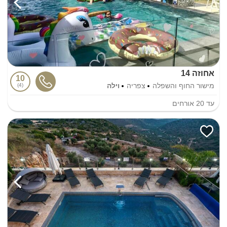
אחוזה 14
10
מישור החוף והשפלה
צפריה
וילה
4
עד
20
אורחים