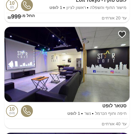
לופט טוקיו - Loft Tokyo
10
מישור החוף והשפלה
ראשון לציון
1 לופט
2
999
החל מ-₪
עד
20
אורחים
סטאר לופט
10
חיפה וחוף הכרמל
נשר
1 לופט
13
עד
40
אורחים