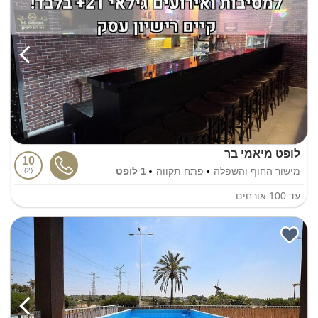
לופט מיאמי בר
10
מישור החוף והשפלה
פתח תקווה
1 לופט
2
עד
100
אורחים