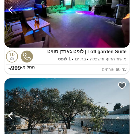
Loft garden Suite | לופט גארדן סוויט
10
מישור החוף והשפלה
בת ים
1 לופט
3
999
החל מ-₪
עד
60
אורחים