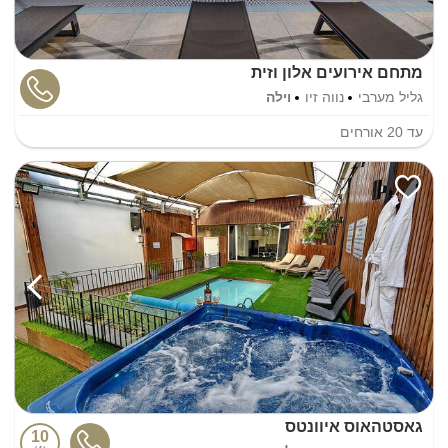
מתחם אירועים אלון וזית
גליל מערבי
נווה זיו
וילה
עד
20
אורחים
גאסטהאוס איוונטס
10