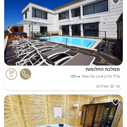
ממלכת החלומות
10
גליל עליון
עין אל-אסד
וילה
4
עד
35
אורחים