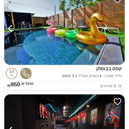
קסם בבוסתן
10
גליל מערבי
בוסתן הגליל
1 לופט
5
950
החל מ-₪
עד
8
אורחים