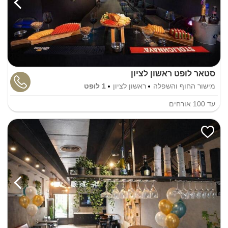
סטאר לופט ראשון לציון
מישור החוף והשפלה
ראשון לציון
1 לופט
עד
100
אורחים