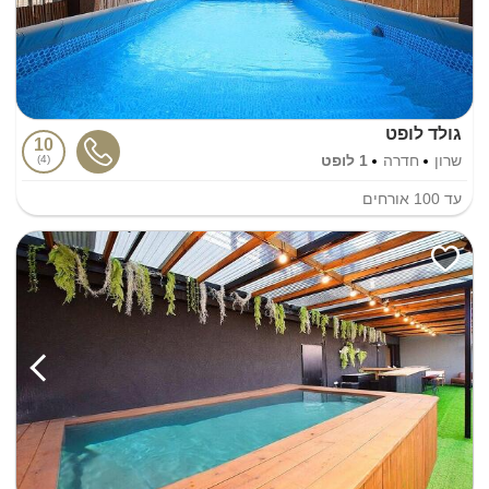
גולד לופט
10
שרון
חדרה
1 לופט
4
עד
100
אורחים