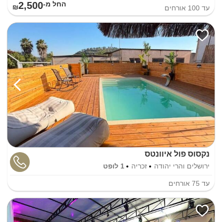
2,500
החל מ-₪
עד
100
אורחים
נקסוס פול איוונטס
ירושלים והרי יהודה
זכריה
1 לופט
עד
75
אורחים