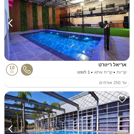
אריאל ריזורט
10
קריות
קרית אתא
1 לופט
2
עד
250
אורחים