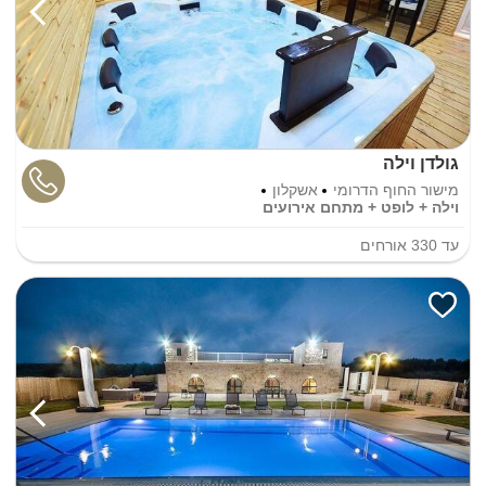
גולדן וילה
מישור החוף הדרומי
אשקלון
וילה + לופט + מתחם אירועים
עד
330
אורחים