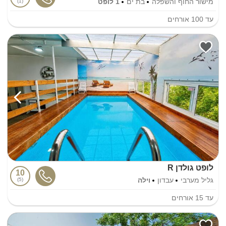
מישור החוף והשפלה
בת ים
1 לופט
1
עד
100
אורחים
לופט גולדן R
10
גליל מערבי
עבדון
וילה
5
עד
15
אורחים