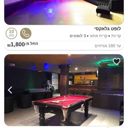
לופט גלאקסי
10
קריות
קרית אתא
3 לופטים
30
1,800
החל מ-₪
עד
180
אורחים