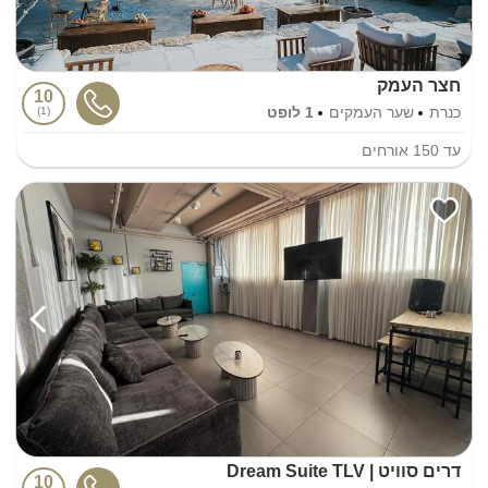
חצר העמק
10
כנרת
שער העמקים
1 לופט
1
עד
150
אורחים
דרים סוויט | Dream Suite TLV
10