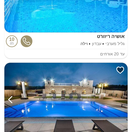
אושיה ריזורט
10
גליל מערבי
עבדון
וילה
2
עד
20
אורחים