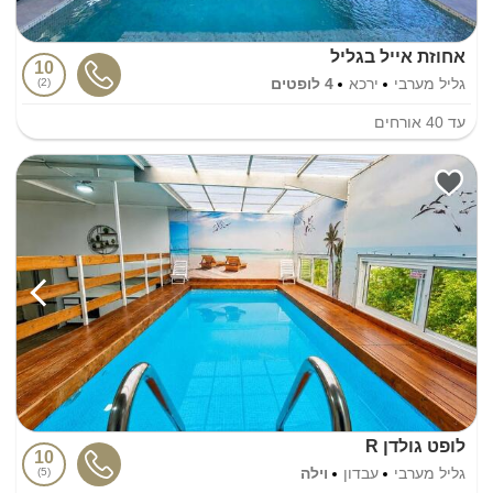
אחוזת אייל בגליל
10
גליל מערבי
ירכא
4 לופטים
2
עד
40
אורחים
לופט גולדן R
10
גליל מערבי
עבדון
וילה
5