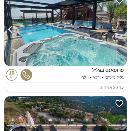
פרופאנס בגליל
10
גליל מערבי
ירכא
וילה
2
עד
20
אורחים