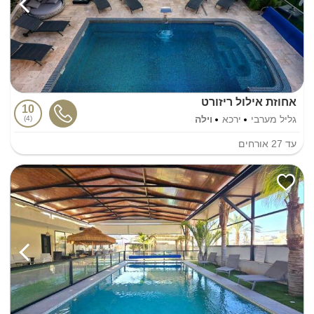
אחוזת אילול ריזורט
10
גליל מערבי
ירכא
וילה
4
עד
27
אורחים