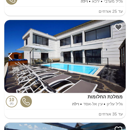
גליל מערבי
ירכא
וילה
עד
25
אורחים
ממלכת החלומות
10
גליל עליון
עין אל-אסד
וילה
4
עד
35
אורחים