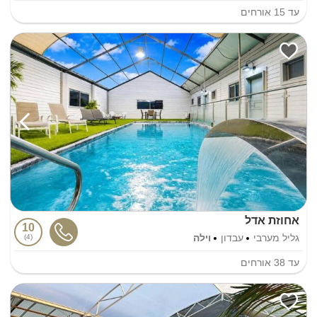
עד
15
אורחים
אחוזת אדל
10
גליל מערבי
עבדון
וילה
4
עד
38
אורחים