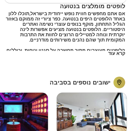
לופטים מומלצים בנטועה
אם אתם מחפשים חווית נופש ייחודית בישראל,תוכלו ללון
באחד הלופטים היפים בנטועה. כפר ציורי זה ממוקם באזור
הגליל התחתון, מוקף בנופים עוצרי נשימה ואתרים
היסטוריים. הלופטים בנטועה מציעים אפשרות לינה
יוקרתית ונוחה למטיילים הרוצים לחוות את התרבות
המקומית תוך שהם נהנים משירותים מודרניים.
הלופטים מעוצבים מתוך מחשבה על סגנון ונוחות, וכוללים
קרא עוד
חללי פנים מרווחים ועיצוב יפהפה. הם מצוידים בכל
המתקנים המודרניים הדרושים לכם לשהייה נוחה, לרבות
מיזוג אוויר, מטבח מאובזר במלואו ואינטרנט אלחוטי
חינם. הלופטים מתאימים לזוגות, משפחות או קבוצות
חברים.
ישובים נוספים בסביבה
איך אדע מה מחכה בתוך הלופט?
מי שבוחר לחגוג אירוע בלופט, יכול להינות, למעשה מכל
היתרונות שיש באולם אירועים, וגם בהרבה מעבר לזה. בגן
אירועים אין גק'וזי או ספא לדוגמה, אך בלופט בהחלט עשוי
להיות כזה, ופינוקים רבים אחרים. אתר לופט 4 יו בצפון בנטועה
, מרכז למענכם את המידע על כל הלופטים, מכל איזורי הארץ,
כולל גלריה, מספרי טלפון ודרכי הגעה, כך שאפשר לדעת בדיוק
מהו האבזור הנמצא בכל לופט ולופט, והם יכולים להיות שונים