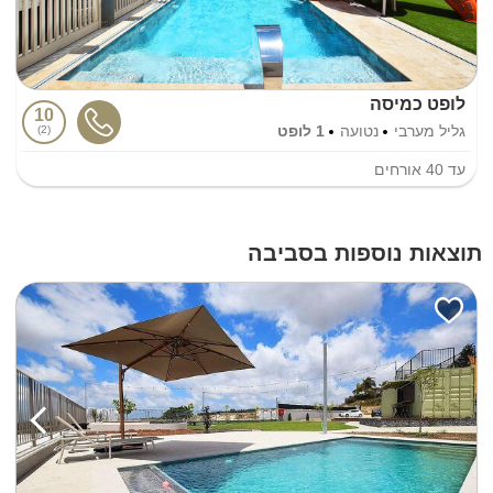
לופט כמיסה
10
גליל מערבי
נטועה
1 לופט
2
עד
40
אורחים
תוצאות נוספות בסביבה