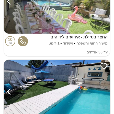
החצר בטיילת - אירועים ליד הים
10
מישור החוף והשפלה
אשדוד
1 לופט
5
עד
35
אורחים