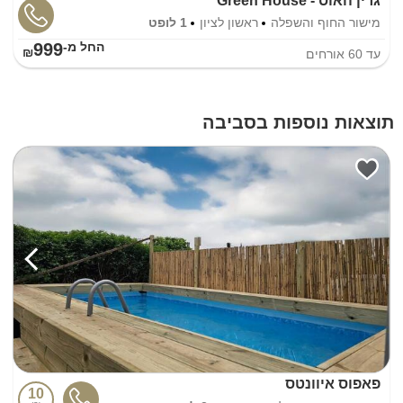
גרין האוס - Green House
מישור החוף והשפלה
ראשון לציון
1 לופט
999
החל מ-₪
עד
60
אורחים
תוצאות נוספות בסביבה
פאפוס איוונטס
10