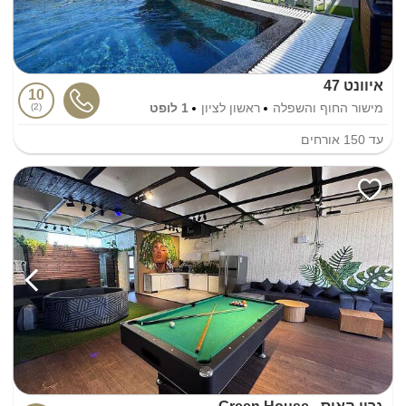
איוונט 47
10
מישור החוף והשפלה
ראשון לציון
1 לופט
2
עד
150
אורחים