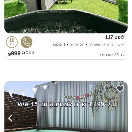
לופט 117
10
מישור החוף והשפלה
תל אביב
1 לופט
5
999
החל מ-₪
עד
25
אורחים