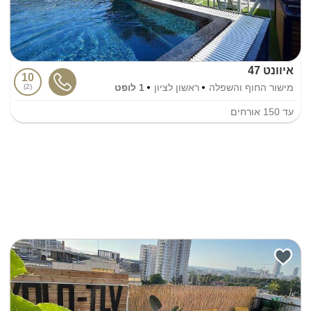
איוונט 47
10
מישור החוף והשפלה
ראשון לציון
1 לופט
2
עד
150
אורחים