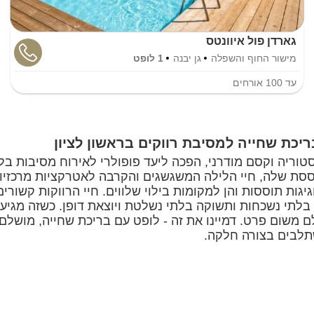
גארדן פול איוונטס
מישור החוף והשפלה
גן יבנה
1 לופט
עד
100
אורחים
יכת שחייה למסיבת רווקים בראשון לציון
יסטוריה וקסם מודרני, הפכה ליעד פופולרי לאירוח מסיבות ב
ססת שלה, חיי הלילה המשגשגים והקרבה לאטרקציות מרכזיות,
ות תוססות והן למקומות בילוי שלווים. חיי הרווקות קשור
בלתי נשכחות ותשוקה בלתי נשלטת ויוצאת דופן. כשזה מגיע 
 משום פרט. דמיינו את זה - לופט עם בריכת שחייה, מושלם
שתלבים בצורה חלקה.