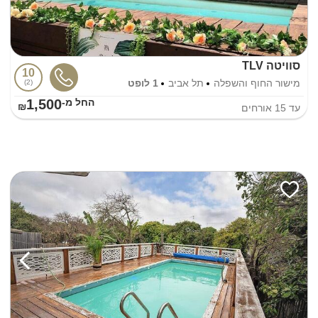
סוויטה TLV
10
מישור החוף והשפלה
תל אביב
1 לופט
2
1,500
החל מ-₪
עד
15
אורחים