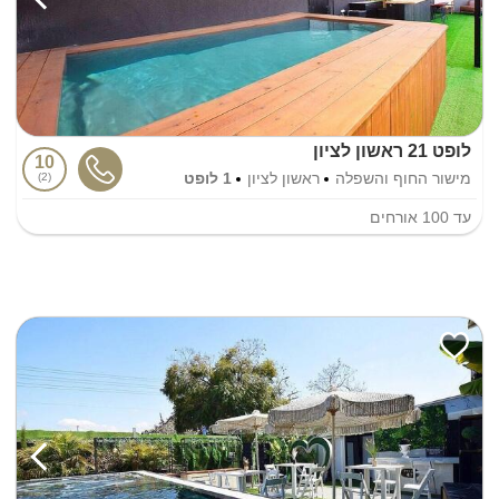
לופט 21 ראשון לציון
10
מישור החוף והשפלה
ראשון לציון
1 לופט
2
עד
100
אורחים