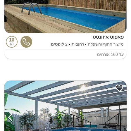
פאפוס איוונטס
10
מישור החוף והשפלה
רחובות
2 לופטים
2
עד
160
אורחים