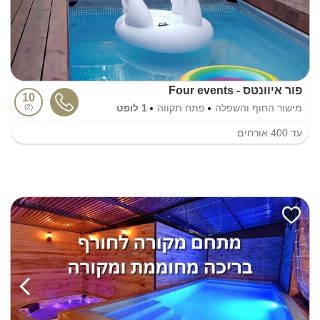
פור איוונטס - Four events
10
מישור החוף והשפלה
פתח תקווה
1 לופט
2
עד
400
אורחים