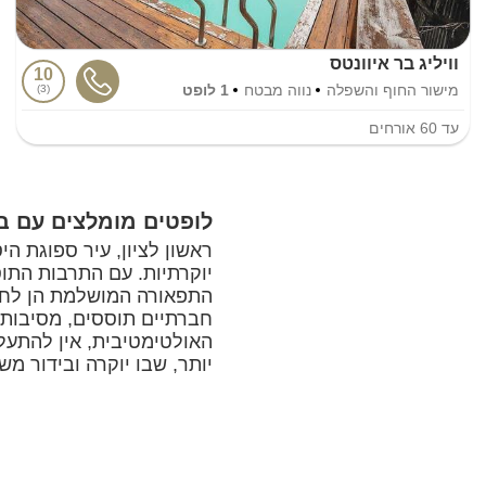
וויליג בר איוונטס
10
מישור החוף והשפלה
נווה מבטח
1 לופט
3
עד
60
אורחים
לופטים מומלצים עם בר
ראשון לציון, עיר ספוגת ה
יוקרתיות. עם התרבות התו
התפאורה המושלמת הן לחגיג
חברתיים תוססים, מסיבות 
האולטימטיבית, אין להתעלם
יותר, שבו יוקרה ובידור מ