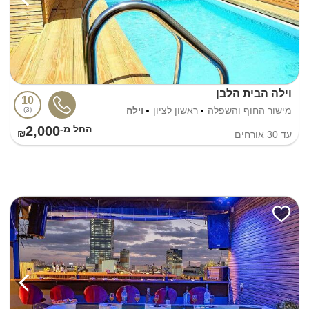
וילה הבית הלבן
10
מישור החוף והשפלה
ראשון לציון
וילה
3
2,000
החל מ-₪
עד
30
אורחים