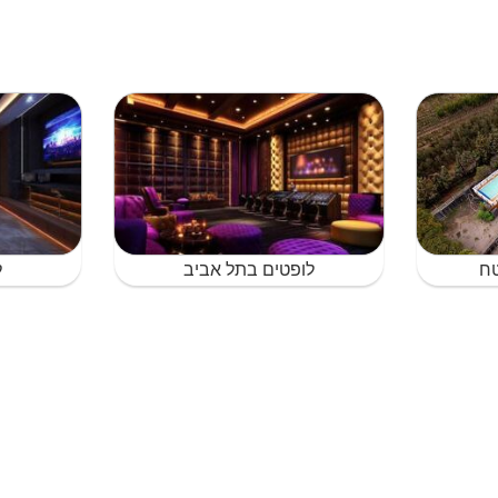
טח
לופטים בתל אביב
ל