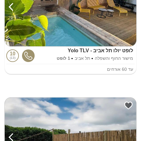
לופט יולו תל אביב - Yolo TLV
10
מישור החוף והשפלה
תל אביב
1 לופט
13
עד
60
אורחים