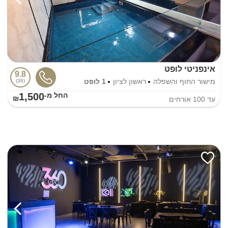
אינפניטי לופט
9.8
מישור החוף והשפלה
ראשון לציון
1 לופט
36
1,500
החל מ-₪
עד
100
אורחים