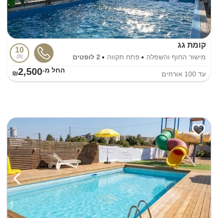
קומת גג
10
מישור החוף והשפלה
פתח תקווה
2 לופטים
3
2,500
החל מ-₪
עד
100
אורחים