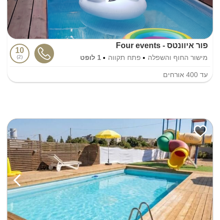
פור איוונטס - Four events
10
מישור החוף והשפלה
פתח תקווה
1 לופט
2
עד
400
אורחים