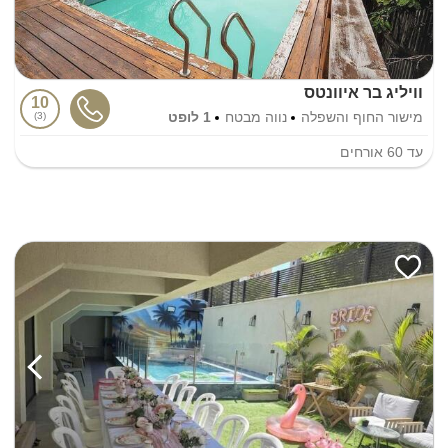
וויליג בר איוונטס
10
מישור החוף והשפלה
נווה מבטח
1 לופט
3
עד
60
אורחים