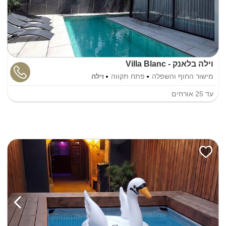
וילה בלאנק - Villa Blanc
מישור החוף והשפלה
פתח תקווה
וילה
עד
25
אורחים