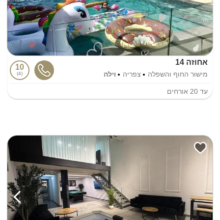
אחוזה 14
10
מישור החוף והשפלה
צפריה
וילה
4
עד
20
אורחים