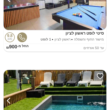
סיטי לופט ראשון לציון
9.8
מישור החוף והשפלה
ראשון לציון
1 לופט
15
900
החל מ-₪
עד
50
אורחים