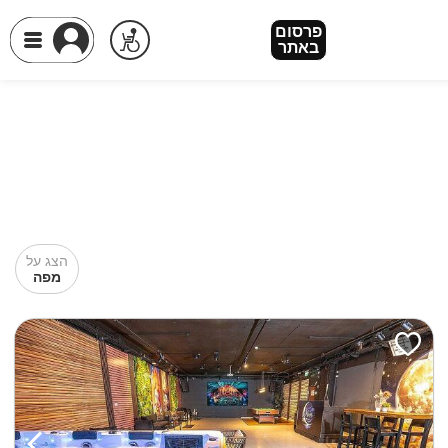
פרסום
באתר
הצג על
מפה