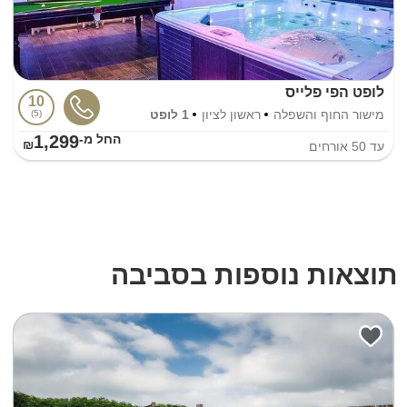
לופט הפי פלייס
10
מישור החוף והשפלה
ראשון לציון
1 לופט
5
1,299
החל מ-₪
עד
50
אורחים
תוצאות נוספות בסביבה