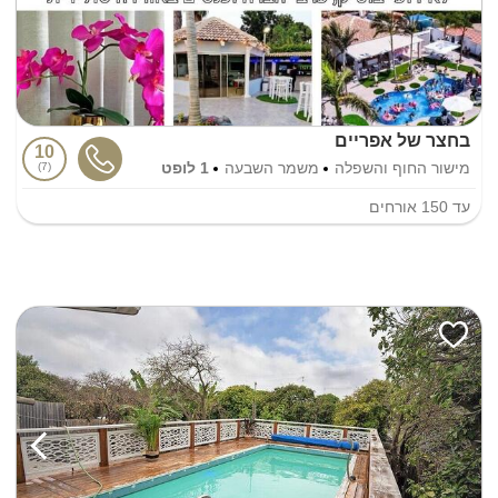
בחצר של אפריים
10
מישור החוף והשפלה
משמר השבעה
1 לופט
7
עד
150
אורחים