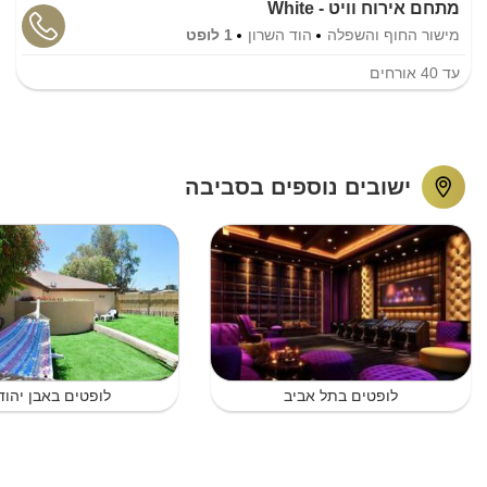
מתחם אירוח וויט - White
מישור החוף והשפלה
הוד השרון
1 לופט
עד
40
אורחים
ישובים נוספים בסביבה
לופטים בתל אביב
לופטים באבן יהוד