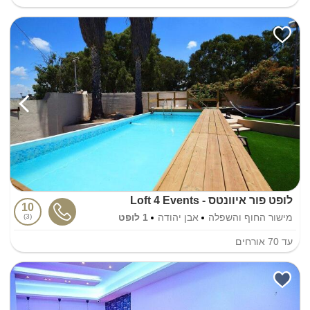
לופט פור איוונטס - Loft 4 Events
10
מישור החוף והשפלה
אבן יהודה
1 לופט
3
עד
70
אורחים