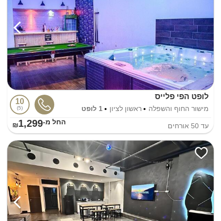
לופט הפי פלייס
10
מישור החוף והשפלה
ראשון לציון
1 לופט
5
1,299
החל מ-₪
עד
50
אורחים