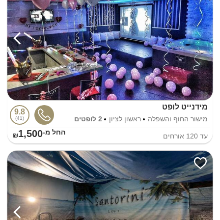
מידנייט לופט
9.8
מישור החוף והשפלה
ראשון לציון
2 לופטים
41
1,500
החל מ-₪
עד
120
אורחים