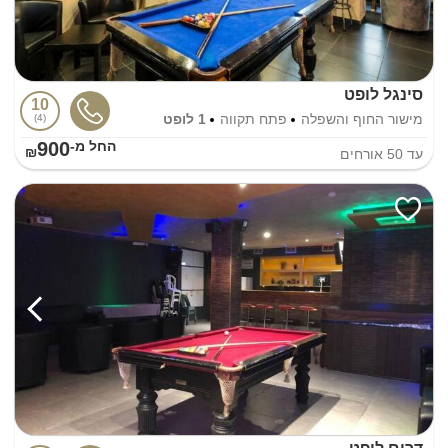
סינגל לופט
10
מישור החוף והשפלה
פתח תקווה
1 לופט
4
900
החל מ-₪
עד
50
אורחים