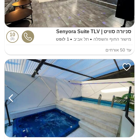
סניורה סוויט | Senyora Suite TLV
10
מישור החוף והשפלה
תל אביב
1 לופט
3
עד
50
אורחים