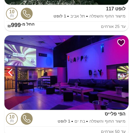
לופט 117
10
מישור החוף והשפלה
תל אביב
1 לופט
5
999
החל מ-₪
עד
25
אורחים
הפי פלייס
10
מישור החוף והשפלה
בת ים
1 לופט
5
עד
50
אורחים