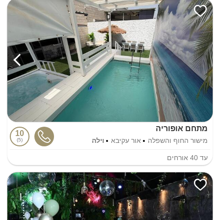
מתחם אופוריה
10
מישור החוף והשפלה
אור עקיבא
וילה
5
עד
40
אורחים