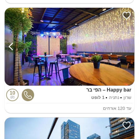
Happy bar – הפי בר
10
שרון
נתניה
1 לופט
2
עד
120
אורחים