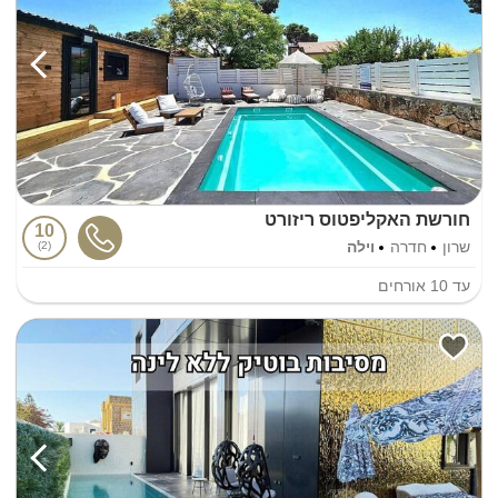
חורשת האקליפטוס ריזורט
10
שרון
חדרה
וילה
2
עד
10
אורחים