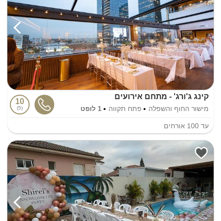
קינג ג'ורג' - מתחם אירועים
10
מישור החוף והשפלה
פתח תקווה
1 לופט
5
עד
100
אורחים