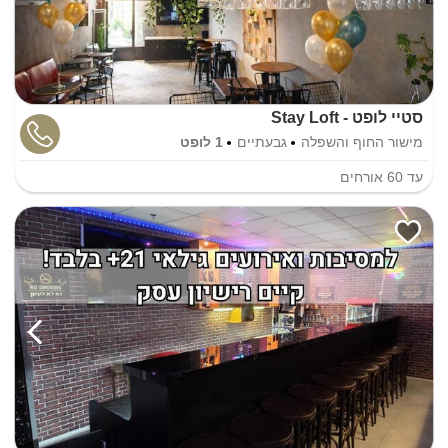
סטיי לופט - Stay Loft
מישור החוף והשפלה
גבעתיים
1 לופט
עד
60
אורחים