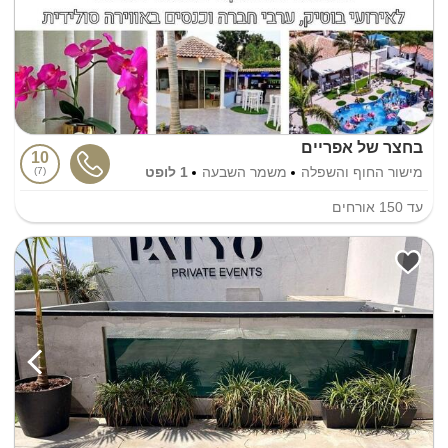
בחצר של אפריים
10
מישור החוף והשפלה
משמר השבעה
1 לופט
7
עד
150
אורחים