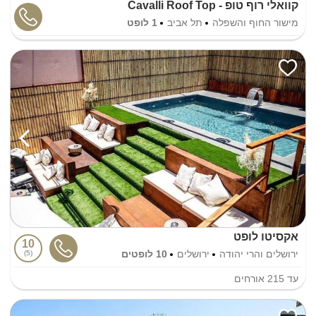
קוואלי רוף טופ - Cavalli Roof Top
מישור החוף והשפלה
תל אביב
1 לופט
אקסיטו לופט
10
ירושלים והרי יהודה
ירושלים
10 לופטים
5
עד
215
אורחים