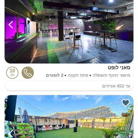
סאני לופט
10
מישור החוף והשפלה
פתח תקווה
2 לופטים
2
עד
450
אורחים