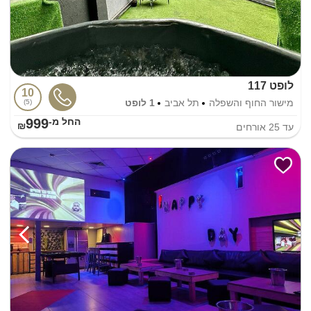
לופט 117
10
מישור החוף והשפלה
תל אביב
1 לופט
5
999
החל מ-₪
עד
25
אורחים