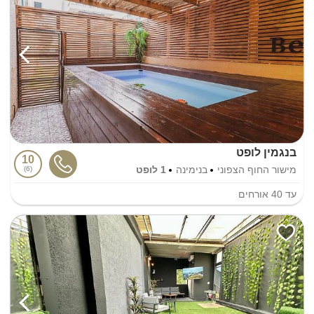
בנגמין לופט
10
מישור החוף הצפוני
בנימינה
1 לופט
6
עד
40
אורחים