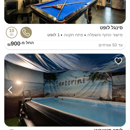
סינגל לופט
10
מישור החוף והשפלה
פתח תקווה
1 לופט
4
900
החל מ-₪
עד
50
אורחים