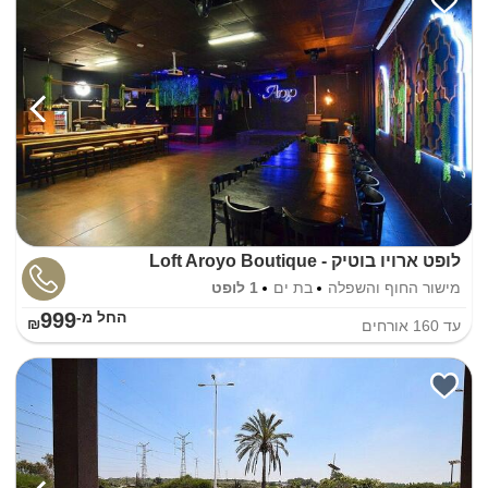
לופט ארויו בוטיק - Loft Aroyo Boutique
מישור החוף והשפלה
בת ים
1 לופט
999
החל מ-₪
עד
160
אורחים