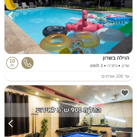
הוילה בשרון
10
שרון
נתניה
1 לופט
8
עד
100
אורחים