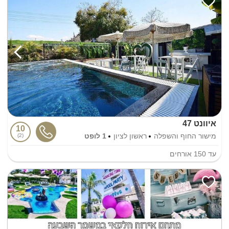
איוונט 47
10
מישור החוף והשפלה
ראשון לציון
1 לופט
2
עד
150
אורחים