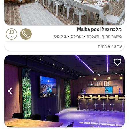
מלכה פול Malka pool
10
מישור החוף והשפלה
עזריקם
1 לופט
7
עד
40
אורחים