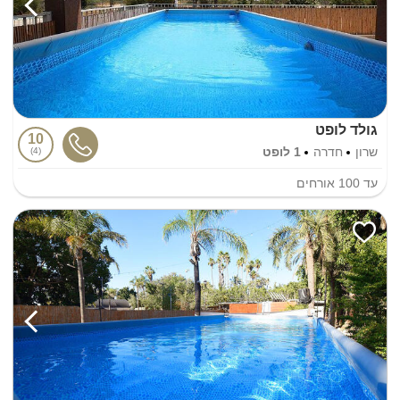
גולד לופט
10
שרון
חדרה
1 לופט
4
עד
100
אורחים