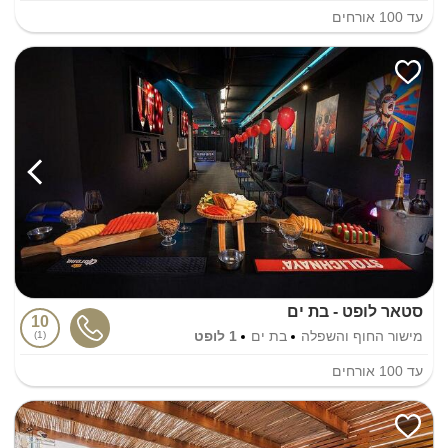
עד
100
אורחים
סטאר לופט - בת ים
10
מישור החוף והשפלה
בת ים
1 לופט
1
עד
100
אורחים