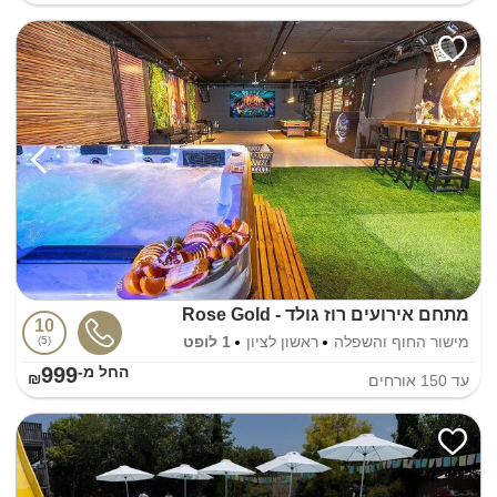
מתחם אירועים רוז גולד - Rose Gold
10
מישור החוף והשפלה
ראשון לציון
1 לופט
5
999
החל מ-₪
עד
150
אורחים