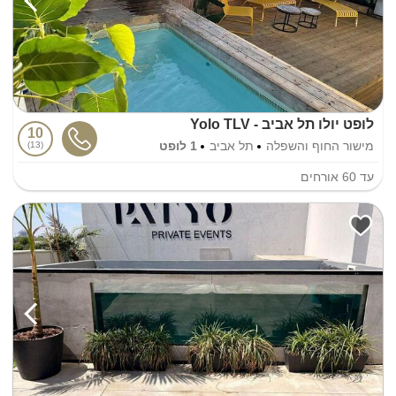
לופט יולו תל אביב - Yolo TLV
10
מישור החוף והשפלה
תל אביב
1 לופט
13
עד
60
אורחים