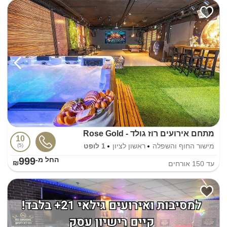
מתחם אירועים רוז גולד - Rose Gold
10
מישור החוף והשפלה
ראשון לציון
1 לופט
5
999
החל מ-₪
עד
150
אורחים