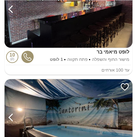
לופט מיאמי בר
10
מישור החוף והשפלה
פתח תקווה
1 לופט
2
עד
100
אורחים