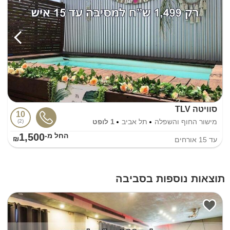
סוויטה TLV
10
מישור החוף והשפלה
תל אביב
1 לופט
2
1,500
החל מ-₪
עד
15
אורחים
תוצאות נוספות בסביבה