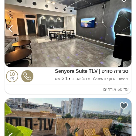
סניורה סוויט | Senyora Suite TLV
10
מישור החוף והשפלה
תל אביב
1 לופט
3
עד
50
אורחים