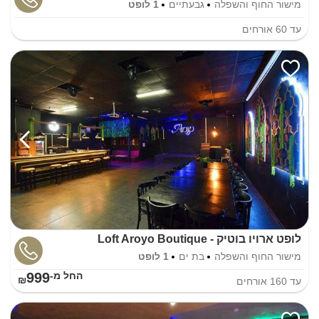
מישור החוף והשפלה
גבעתיים
1 לופט
עד
60
אורחים
לופט ארויו בוטיק - Loft Aroyo Boutique
מישור החוף והשפלה
בת ים
1 לופט
999
החל מ-₪
עד
160
אורחים