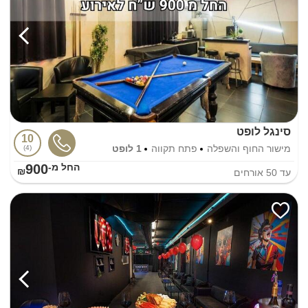
סינגל לופט
10
מישור החוף והשפלה
פתח תקווה
1 לופט
4
900
החל מ-₪
עד
50
אורחים