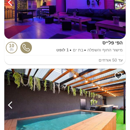
הפי פלייס
10
מישור החוף והשפלה
בת ים
1 לופט
5
עד
50
אורחים