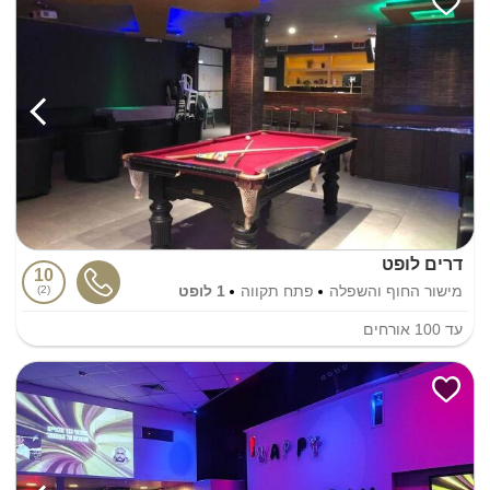
דרים לופט
10
מישור החוף והשפלה
פתח תקווה
1 לופט
2
עד
100
אורחים