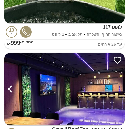
לופט 117
10
מישור החוף והשפלה
תל אביב
1 לופט
5
999
החל מ-₪
עד
25
אורחים