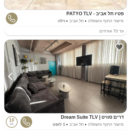
פטיו תל אביב - PATYO TLV
מישור החוף והשפלה
תל אביב
וילה
עד
70
אורחים
דרים סוויט | Dream Suite TLV
10
מישור החוף והשפלה
תל אביב
1 לופט
3