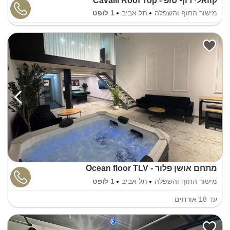
קוואלי רוף טופ - Cavalli Roof Top
מישור החוף והשפלה
תל אביב
1 לופט
מתחם אושן פלור - Ocean floor TLV
מישור החוף והשפלה
תל אביב
1 לופט
עד
18
אורחים