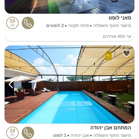
סאני לופט
10
מישור החוף והשפלה
פתח תקווה
2 לופטים
2
עד
450
אורחים
המתחם אבן יהודה
10
מישור החוף והשפלה
אבן יהודה
1 לופט
7