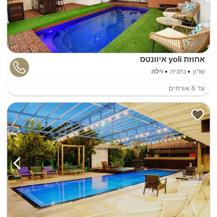
אחוזת yoli איוונטס
שרון
נתניה
וילה
עד
8
אורחים