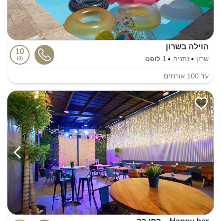
הוילה בשרון
10
שרון
נתניה
1 לופט
8
עד
100
אורחים