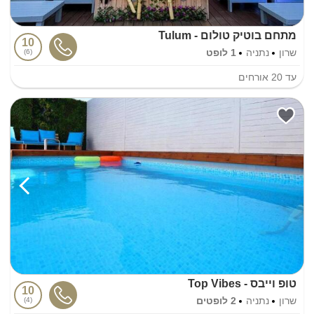
מתחם בוטיק טולום - Tulum
10
שרון
נתניה
1 לופט
6
עד
20
אורחים
טופ וייבס - Top Vibes
10
שרון
נתניה
2 לופטים
4