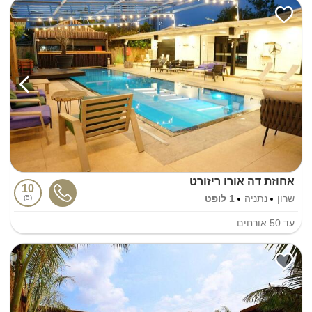
אחוזת דה אורו ריזורט
10
שרון
נתניה
1 לופט
5
עד
50
אורחים