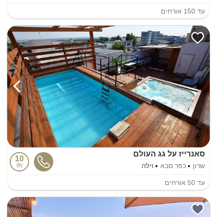
עד
150
אורחים
סאנרייז על גג העולם
10
שרון
כפר סבא
וילה
8
עד
50
אורחים