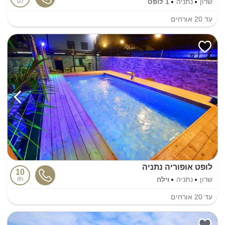
שרון
נתניה
1 לופט
2
עד
20
אורחים
לופט אופוריה נתניה
10
שרון
נתניה
וילה
6
עד
20
אורחים