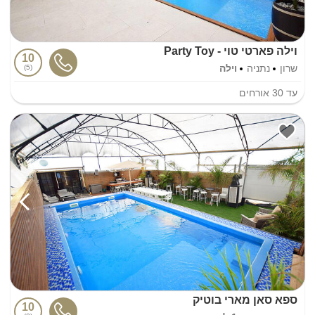
וילה פארטי טוי - Party Toy
10
שרון
נתניה
וילה
5
עד
30
אורחים
ספא סאן מארי בוטיק
10