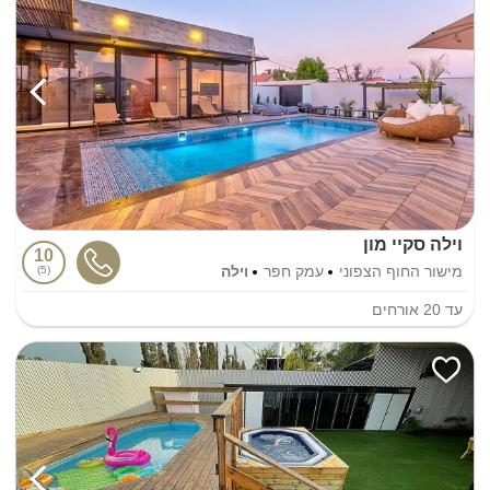
וילה סקיי מון
10
מישור החוף הצפוני
עמק חפר
וילה
5
עד
20
אורחים