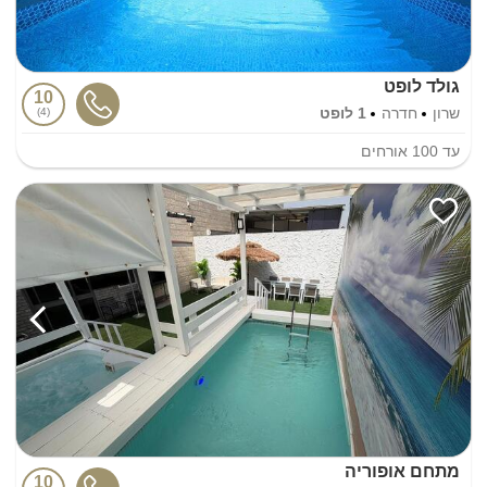
גולד לופט
10
שרון
חדרה
1 לופט
4
עד
100
אורחים
מתחם אופוריה
10