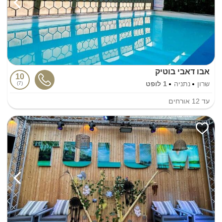
אבו דאבי בוטיק
10
שרון
נתניה
1 לופט
7
עד
12
אורחים