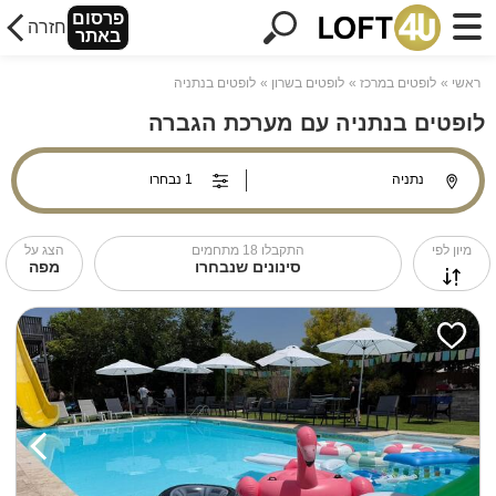
פרסום
חזרה
באתר
ראשי
לופטים במרכז
לופטים בשרון
לופטים בנתניה
לופטים בנתניה עם מערכת הגברה
מיון לפי
התקבלו
18
מתחמים
הצג על
סינונים שנבחרו
מפה