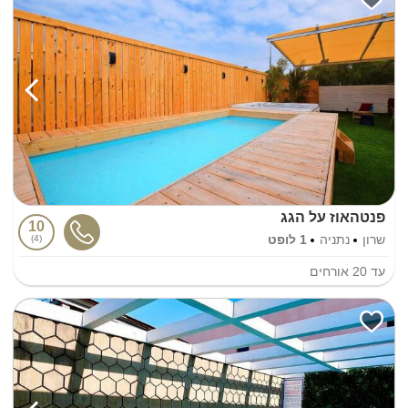
פנטהאוז על הגג
10
שרון
נתניה
1 לופט
4
עד
20
אורחים