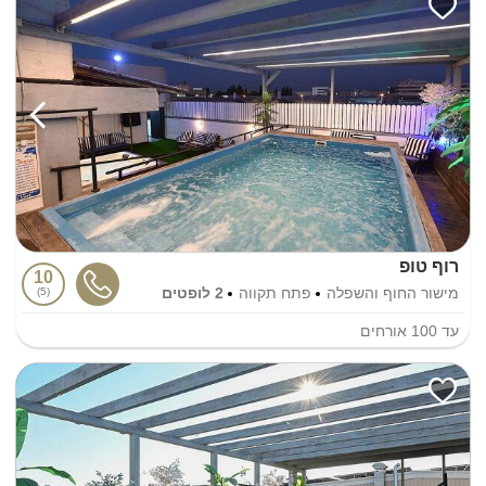
רוף טופ
10
מישור החוף והשפלה
פתח תקווה
2 לופטים
5
עד
100
אורחים