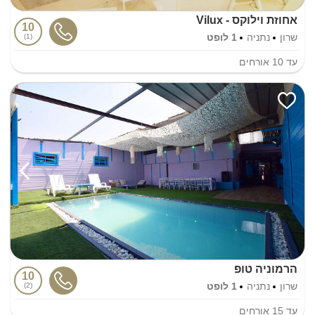
אחוזת וילוקס - Vilux
10
שרון
נתניה
1 לופט
1
עד
10
אורחים
הרמוניה טופ
10
שרון
נתניה
1 לופט
2
עד
15
אורחים