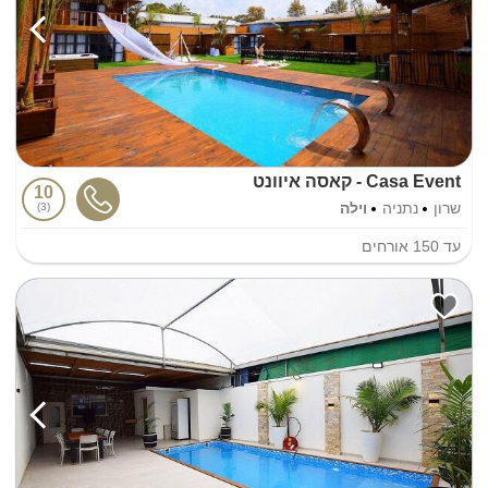
Casa Event - קאסה איוונט
10
שרון
נתניה
וילה
3
עד
150
אורחים