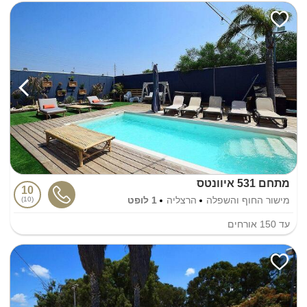
מתחם 531 איוונטס
10
מישור החוף והשפלה
הרצליה
1 לופט
10
עד
150
אורחים