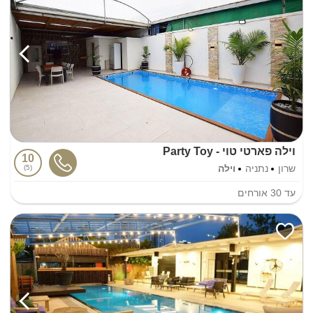
וילה פארטי טוי - Party Toy
10
שרון
נתניה
וילה
5
עד
30
אורחים