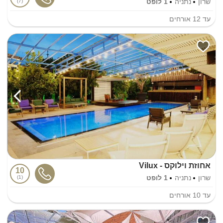
שרון
נתניה
1 לופט
7
עד
12
אורחים
אחוזת וילוקס - Vilux
10
שרון
נתניה
1 לופט
1
עד
10
אורחים