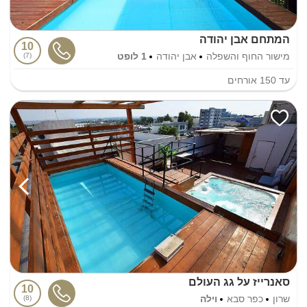
המתחם אבן יהודה
10
מישור החוף והשפלה
אבן יהודה
1 לופט
7
עד
150
אורחים
סאנרייז על גג העולם
10
שרון
כפר סבא
וילה
8