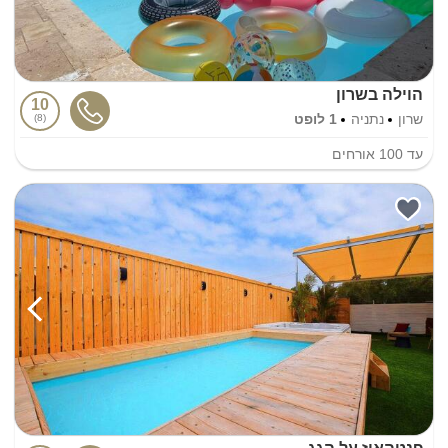
הוילה בשרון
10
שרון
נתניה
1 לופט
8
עד
100
אורחים