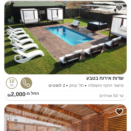
שדות אירוח בטבע
10
מישור החוף והשפלה
תל יצחק
2 לופטים
3
2,000
החל מ-₪
עד
50
אורחים