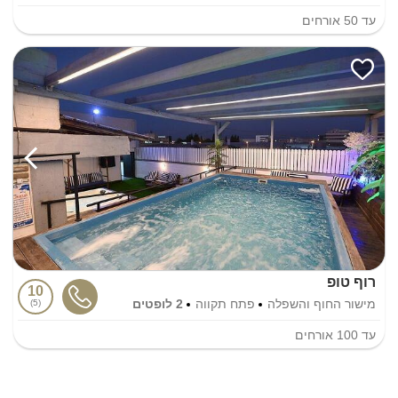
עד
50
אורחים
רוף טופ
10
מישור החוף והשפלה
פתח תקווה
2 לופטים
5
עד
100
אורחים