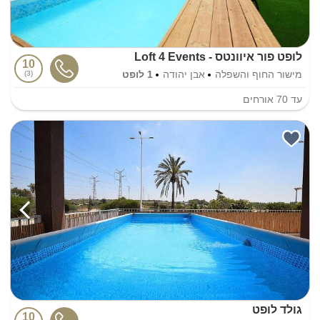
לופט פור איוונטס - Loft 4 Events
10
מישור החוף והשפלה
אבן יהודה
1 לופט
3
עד
70
אורחים
גולד לופט
10