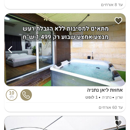
עד
8
אורחים
אחוזת ליאן נתניה
10
שרון
נתניה
1 לופט
7
עד
60
אורחים