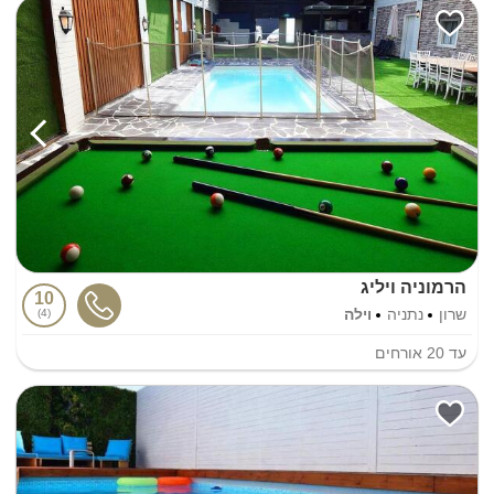
הרמוניה ויליג
10
שרון
נתניה
וילה
4
עד
20
אורחים