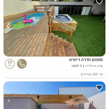
מתחם חדרה ריזורט
10
שרון
חדרה
1 לופט
4
עד
200
אורחים