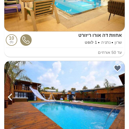
אחוזת דה אורו ריזורט
10
שרון
נתניה
1 לופט
5
עד
50
אורחים