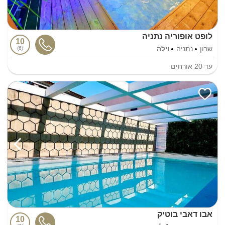
לופט אופוריה נתניה
10
שרון
נתניה
וילה
6
עד
20
אורחים
אבו דאבי בוטיק
10