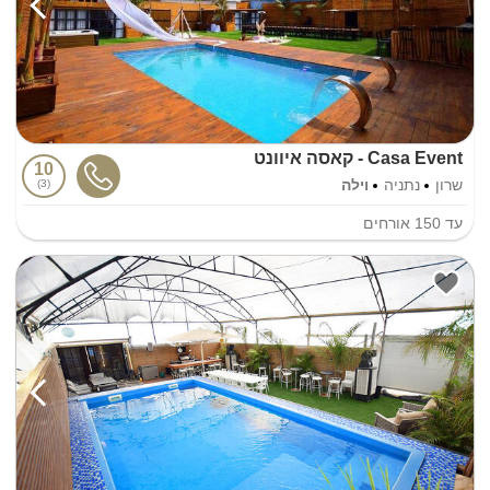
Casa Event - קאסה איוונט
10
שרון
נתניה
וילה
3
עד
150
אורחים