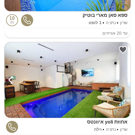
ספא סאן מארי בוטיק
10
שרון
נתניה
1 לופט
2
עד
20
אורחים
אחוזת yoli איוונטס
שרון
נתניה
וילה