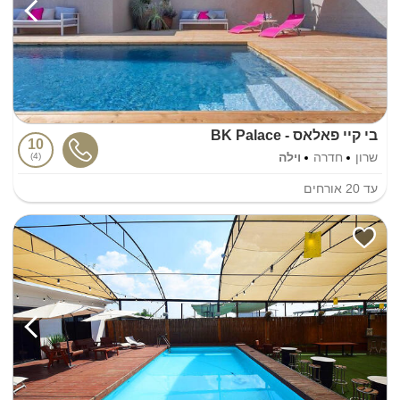
בי קיי פאלאס - BK Palace
10
שרון
חדרה
וילה
4
עד
20
אורחים