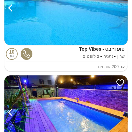
טופ וייבס - Top Vibes
10
שרון
נתניה
2 לופטים
4
עד
200
אורחים