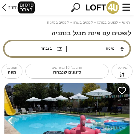
פרסום
חזרה
באתר
ראשי
לופטים במרכז
לופטים בשרון
לופטים בנתניה
לופטים עם פינת מנגל בנתניה
מיון לפי
התקבלו
16
מתחמים
הצג על
סינונים שנבחרו
מפה