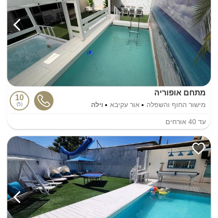
מתחם אופוריה
10
מישור החוף והשפלה
אור עקיבא
וילה
5
עד
40
אורחים