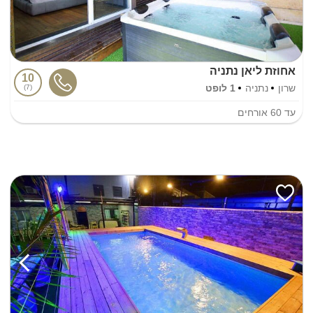
אחוזת ליאן נתניה
10
שרון
נתניה
1 לופט
7
עד
60
אורחים