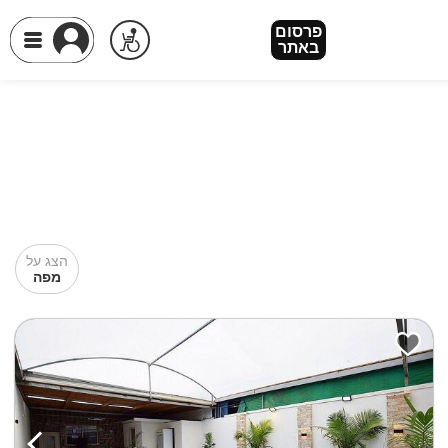
פרסום
באתר
הצג על
מפה