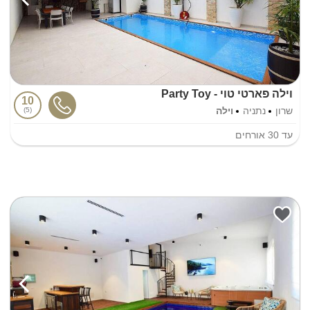
וילה פארטי טוי - Party Toy
10
שרון
נתניה
וילה
5
עד
30
אורחים