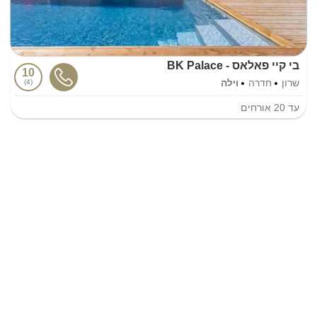
בי קיי פאלאס - BK Palace
10
שרון
חדרה
וילה
4
עד
20
אורחים