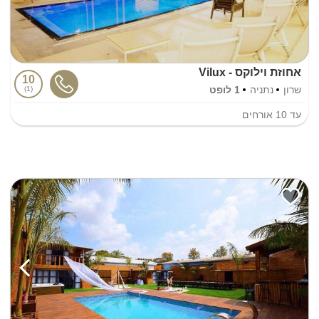
אחוזת וילוקס - Vilux
10
שרון
נתניה
1 לופט
1
עד
10
אורחים