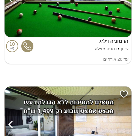
הרמוניה ויליג
10
שרון
נתניה
וילה
4
עד
20
אורחים