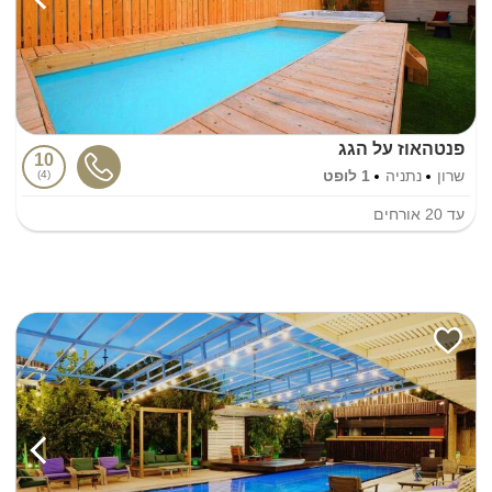
פנטהאוז על הגג
10
שרון
נתניה
1 לופט
4
עד
20
אורחים