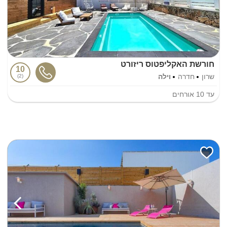
חורשת האקליפטוס ריזורט
10
שרון
חדרה
וילה
2
עד
10
אורחים