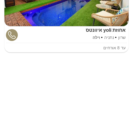
אחוזת yoli איוונטס
שרון
נתניה
וילה
עד
8
אורחים