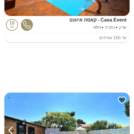
Casa Event - קאסה איוונט
10
שרון
נתניה
וילה
3
עד
150
אורחים