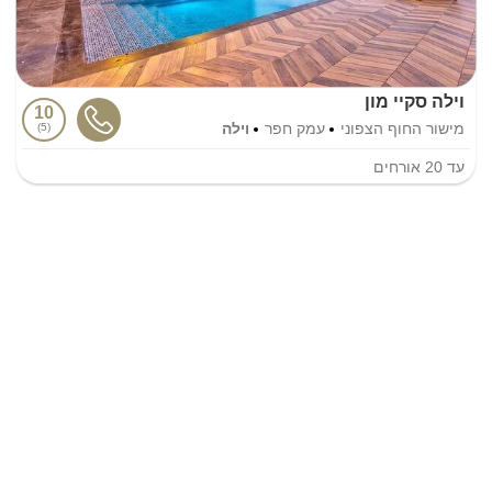
וילה סקיי מון
10
מישור החוף הצפוני
עמק חפר
וילה
5
עד
20
אורחים