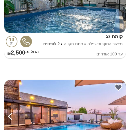
קומת גג
10
מישור החוף והשפלה
פתח תקווה
2 לופטים
3
2,500
החל מ-₪
עד
100
אורחים