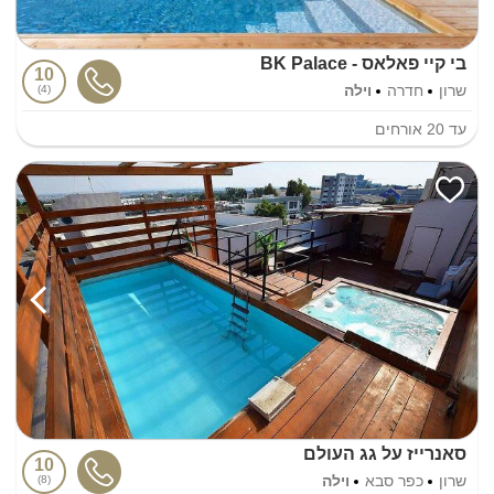
בי קיי פאלאס - BK Palace
10
שרון
חדרה
וילה
4
עד
20
אורחים
סאנרייז על גג העולם
10
שרון
כפר סבא
וילה
8