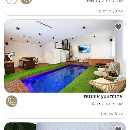
שרון
נתניה
1 לופט
2
עד
20
אורחים
אחוזת yoli איוונטס
שרון
נתניה
וילה
עד
8
אורחים