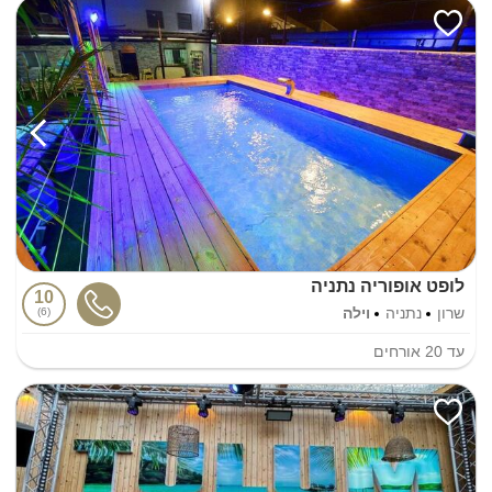
לופט אופוריה נתניה
10
שרון
נתניה
וילה
6
עד
20
אורחים