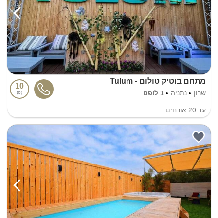
מתחם בוטיק טולום - Tulum
10
שרון
נתניה
1 לופט
6
עד
20
אורחים