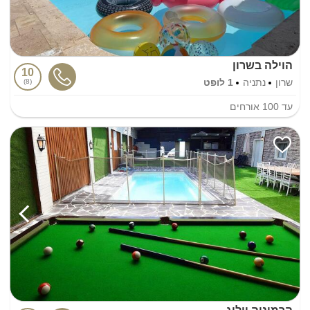
הוילה בשרון
10
שרון
נתניה
1 לופט
8
עד
100
אורחים