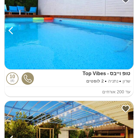
טופ וייבס - Top Vibes
10
שרון
נתניה
2 לופטים
4
עד
200
אורחים