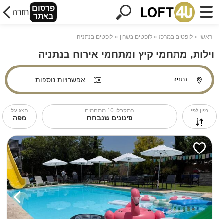
פרסום
חזרה
באתר
ראשי
לופטים במרכז
לופטים בשרון
לופטים בנתניה
וילות, מתחמי קיץ ומתחמי אירוח בנתניה
אפשרויות נוספות
מיון לפי
התקבלו
16
מתחמים
הצג על
סינונים שנבחרו
מפה