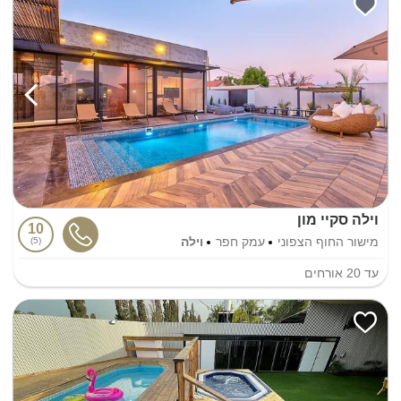
וילה סקיי מון
10
מישור החוף הצפוני
עמק חפר
וילה
5
עד
20
אורחים