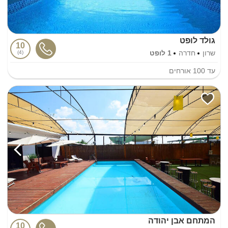
גולד לופט
10
שרון
חדרה
1 לופט
4
עד
100
אורחים
המתחם אבן יהודה
10