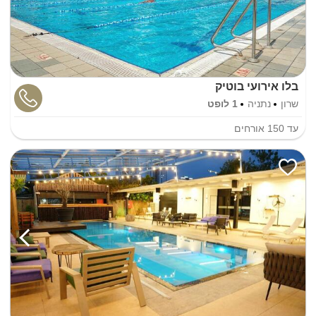
בלו אירועי בוטיק
שרון
נתניה
1 לופט
עד
150
אורחים