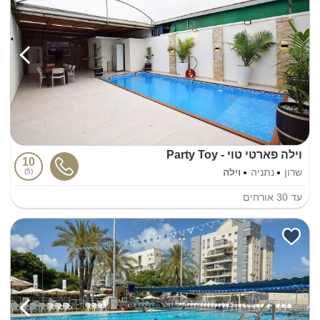
וילה פארטי טוי - Party Toy
10
שרון
נתניה
וילה
5
עד
30
אורחים