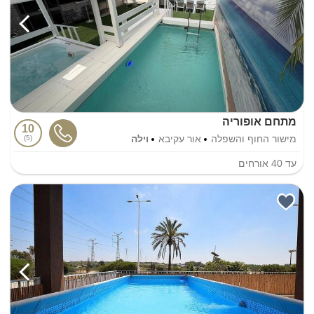
מתחם אופוריה
10
מישור החוף והשפלה
אור עקיבא
וילה
5
עד
40
אורחים