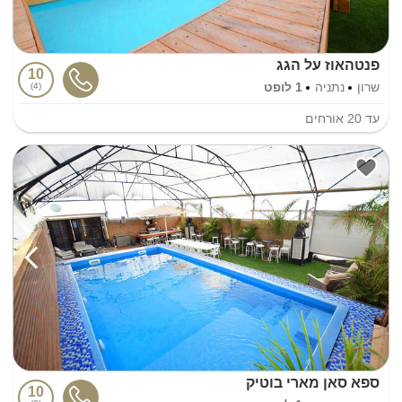
פנטהאוז על הגג
10
שרון
נתניה
1 לופט
4
עד
20
אורחים
ספא סאן מארי בוטיק
10