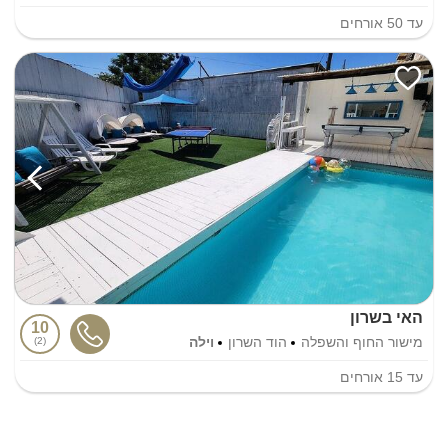
עד
50
אורחים
האי בשרון
10
מישור החוף והשפלה
הוד השרון
וילה
2
עד
15
אורחים