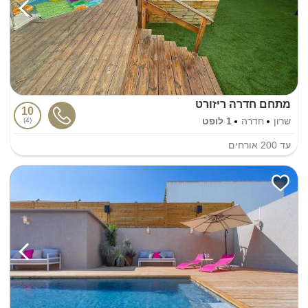
מתחם חדרה ריזורט
10
שרון
חדרה
1 לופט
4
עד
200
אורחים