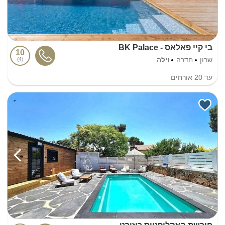
בי קיי פאלאס - BK Palace
10
שרון
חדרה
וילה
4
עד
20
אורחים