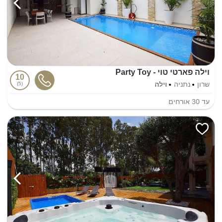
וילה פארטי טוי - Party Toy
10
שרון
נתניה
וילה
5
עד
30
אורחים