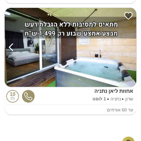
אחוזת ליאן נתניה
10
שרון
נתניה
1 לופט
7
עד
60
אורחים