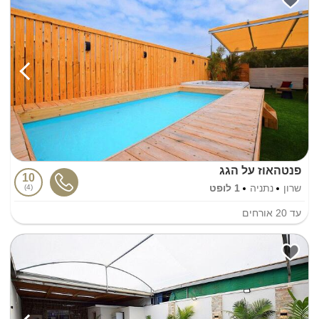
פנטהאוז על הגג
10
שרון
נתניה
1 לופט
4
עד
20
אורחים