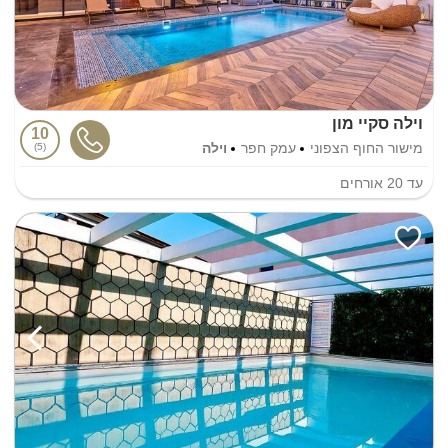
וילה סקיי מון
10
מישור החוף הצפוני
עמק חפר
וילה
5
עד
20
אורחים