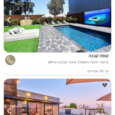
קופה קבנה
מישור החוף והשפלה
אור עקיבא
וילה
עד
30
אורחים