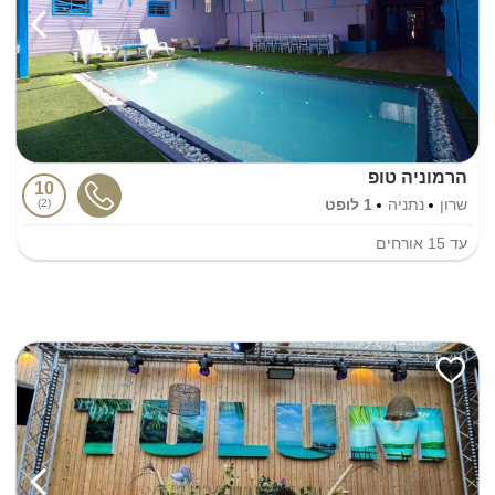
הרמוניה טופ
10
שרון
נתניה
1 לופט
2
עד
15
אורחים