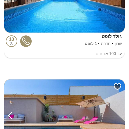
גולד לופט
10
שרון
חדרה
1 לופט
4
עד
100
אורחים