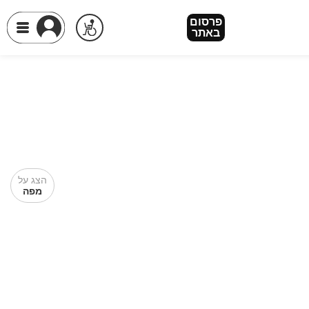
פרסום
באתר
הצג על
מפה