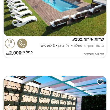
שדות אירוח בטבע
10
מישור החוף והשפלה
תל יצחק
2 לופטים
3
2,000
החל מ-₪
עד
50
אורחים