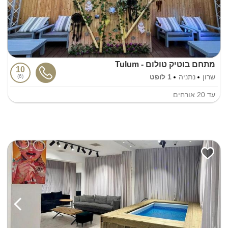
מתחם בוטיק טולום - Tulum
10
שרון
נתניה
1 לופט
6
עד
20
אורחים