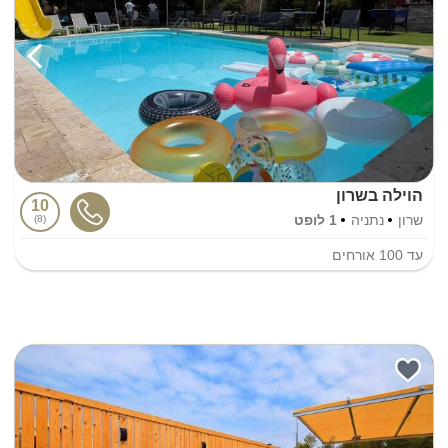
הוילה בשרון
10
שרון
נתניה
1 לופט
8
עד
100
אורחים