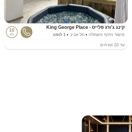
קינג ג'ורג פלייס - King George Place
10
מישור החוף והשפלה
תל אביב
1 לופט
2
עד
20
אורחים