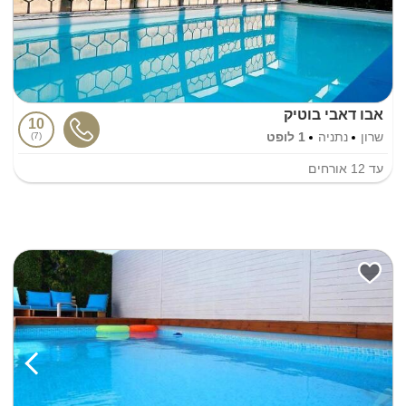
אבו דאבי בוטיק
10
שרון
נתניה
1 לופט
7
עד
12
אורחים