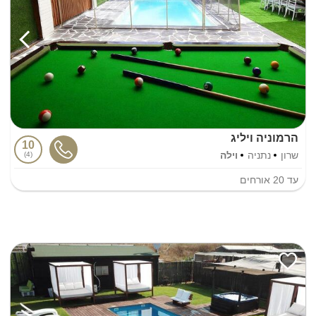
הרמוניה ויליג
10
שרון
נתניה
וילה
4
עד
20
אורחים