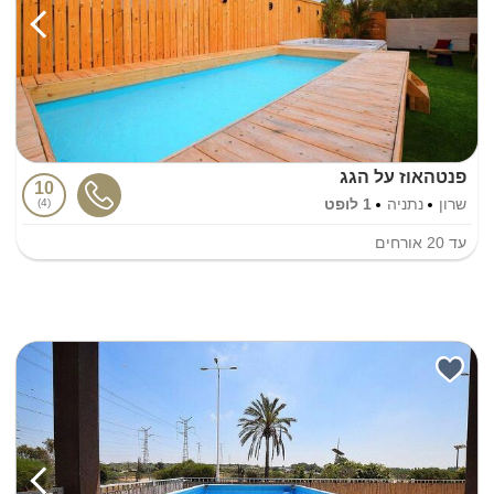
פנטהאוז על הגג
10
שרון
נתניה
1 לופט
4
עד
20
אורחים