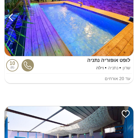
לופט אופוריה נתניה
10
שרון
נתניה
וילה
6
עד
20
אורחים