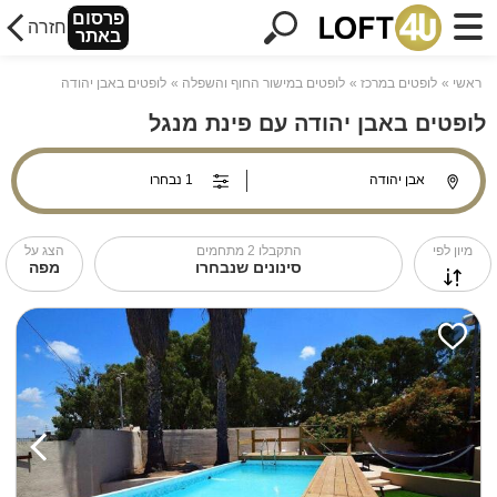
פרסום
חזרה
באתר
ראשי
לופטים במרכז
לופטים במישור החוף והשפלה
לופטים באבן יהודה
לופטים באבן יהודה עם פינת מנגל
מיון לפי
התקבלו
2
מתחמים
הצג על
סינונים שנבחרו
מפה