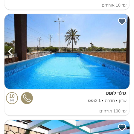
עד
10
אורחים
גולד לופט
10
שרון
חדרה
1 לופט
4
עד
100
אורחים