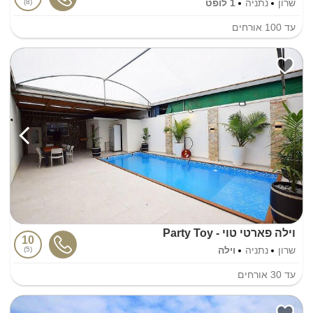
שרון
נתניה
1 לופט
8
עד
100
אורחים
וילה פארטי טוי - Party Toy
10
שרון
נתניה
וילה
5
עד
30
אורחים