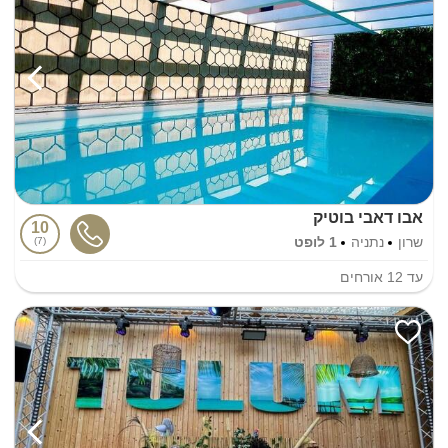
אבו דאבי בוטיק
10
שרון
נתניה
1 לופט
7
עד
12
אורחים