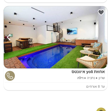
אחוזת yoli איוונטס
שרון
נתניה
וילה
עד
8
אורחים