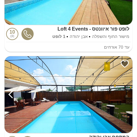
לופט פור איוונטס - Loft 4 Events
10
מישור החוף והשפלה
אבן יהודה
1 לופט
3
עד
70
אורחים