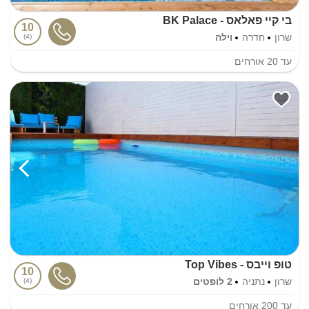
בי קיי פאלאס - BK Palace
10
שרון
חדרה
וילה
4
עד
20
אורחים
טופ וייבס - Top Vibes
10
שרון
נתניה
2 לופטים
4
עד
200
אורחים