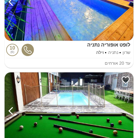
לופט אופוריה נתניה
10
שרון
נתניה
וילה
6
עד
20
אורחים