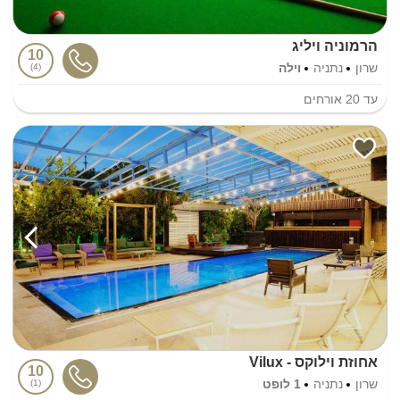
הרמוניה ויליג
10
שרון
נתניה
וילה
4
עד
20
אורחים
אחוזת וילוקס - Vilux
10
שרון
נתניה
1 לופט
1