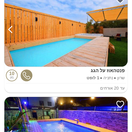
פנטהאוז על הגג
10
שרון
נתניה
1 לופט
4
עד
20
אורחים