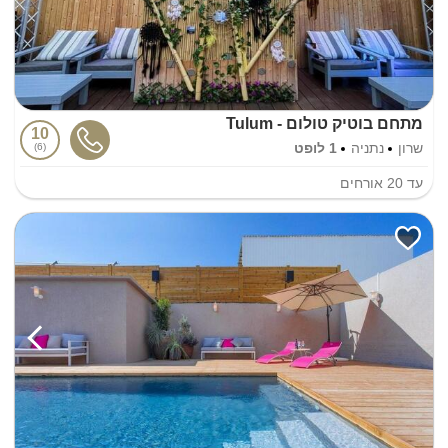
מתחם בוטיק טולום - Tulum
10
שרון
נתניה
1 לופט
6
עד
20
אורחים