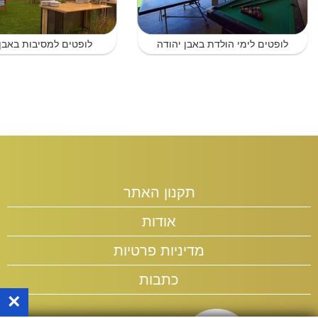
לופטים לימי הולדת באבן יהודה
לופטים למסיבות באבן 
תקנון האתר
אודות
מדיניות פרטיות
כתבות
×