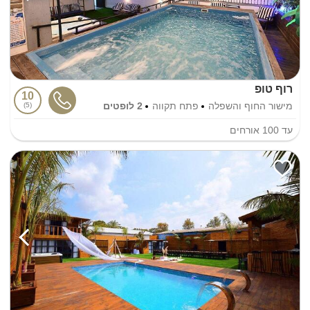
רוף טופ
10
מישור החוף והשפלה
פתח תקווה
2 לופטים
5
עד
100
אורחים