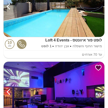
לופט פור איוונטס - Loft 4 Events
10
מישור החוף והשפלה
אבן יהודה
1 לופט
3
עד
70
אורחים