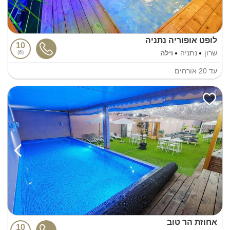
לופט אופוריה נתניה
10
שרון
נתניה
וילה
6
עד
20
אורחים
אחוזת הר טוב
10