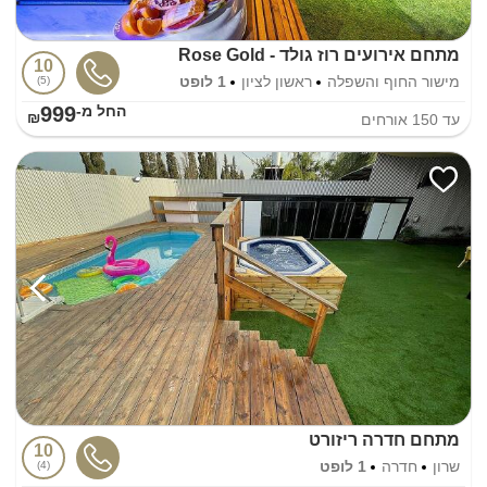
מתחם אירועים רוז גולד - Rose Gold
10
מישור החוף והשפלה
ראשון לציון
1 לופט
5
999
החל מ-₪
עד
150
אורחים
מתחם חדרה ריזורט
10
שרון
חדרה
1 לופט
4