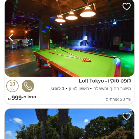
לופט טוקיו - Loft Tokyo
10
מישור החוף והשפלה
ראשון לציון
1 לופט
2
999
החל מ-₪
עד
20
אורחים