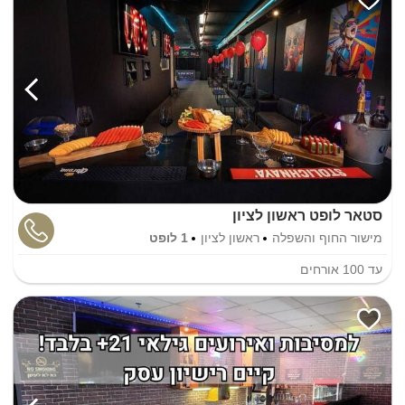
סטאר לופט ראשון לציון
מישור החוף והשפלה
ראשון לציון
1 לופט
עד
100
אורחים