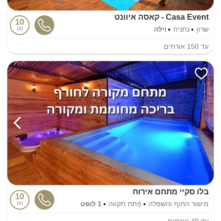
Casa Event - קאסה איוונט
10
שרון
נתניה
וילה
3
עד
150
אורחים
בלו סקיי מתחם אירוח
10
מישור החוף והשפלה
פתח תקווה
1 לופט
4
עד
40
אורחים