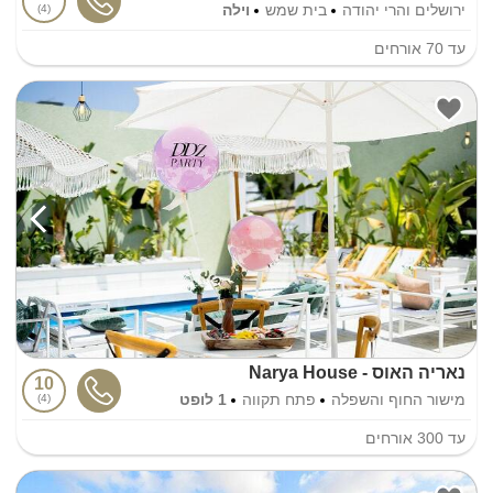
ירושלים והרי יהודה
בית שמש
וילה
4
עד
70
אורחים
נאריה האוס - Narya House
10
מישור החוף והשפלה
פתח תקווה
1 לופט
4
עד
300
אורחים