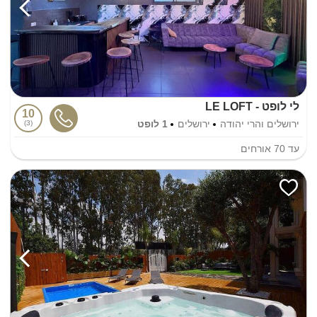
לי לופט - LE LOFT
10
ירושלים והרי יהודה
ירושלים
1 לופט
3
עד
70
אורחים