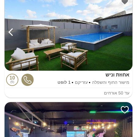
אחוזת וניש
10
מישור החוף והשפלה
עזריקם
1 לופט
5
עד
50
אורחים