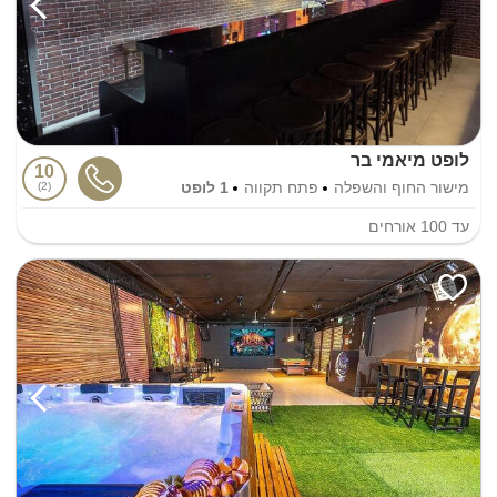
לופט מיאמי בר
10
מישור החוף והשפלה
פתח תקווה
1 לופט
2
עד
100
אורחים