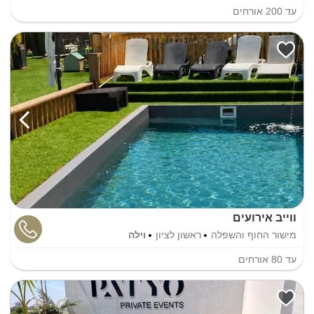
עד
200
אורחים
ווייב אירועים
מישור החוף והשפלה
ראשון לציון
וילה
עד
80
אורחים