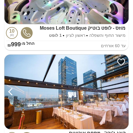
מוזס - לופט בוטיק Moses Loft Boutique
10
מישור החוף והשפלה
ראשון לציון
1 לופט
4
999
החל מ-₪
עד
60
אורחים