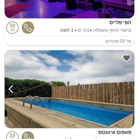
הפי פלייס
10
מישור החוף והשפלה
בת ים
1 לופט
5
עד
50
אורחים
פאפוס איוונטס
10