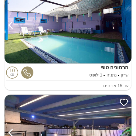
הרמוניה טופ
10
שרון
נתניה
1 לופט
2
עד
15
אורחים