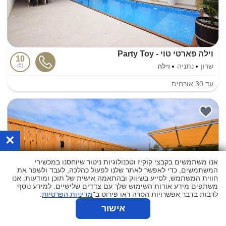
וילה פארטי טוי - Party Toy
10
שרון
נתניה
וילה
5
עד
30
אורחים
×
אנו משתמשים בקבצי קוקיז וטכנולוגיות ניטור שיוחסנו במכשירי
המשתמשים, כדי לאפשר לאתר שלנו לפעול כהלכה, לעבד ולשפר את
חווית המשתמש, לסייע בשיווק ובהתאמה אישית של תוכן ומודעות. אנו
משתפים מידע אודות השימוש שלך עם צדדים שלישיים. למידע נוסף
לרבות בדבר אפשרויות הסרה ראו פירוט ב־
מדיניות הפרטיות
.
אישור