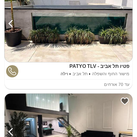
פטיו תל אביב - PATYO TLV
מישור החוף והשפלה
תל אביב
וילה
עד
70
אורחים