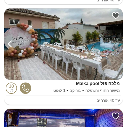
מלכה פול Malka pool
10
מישור החוף והשפלה
עזריקם
1 לופט
7
עד
40
אורחים