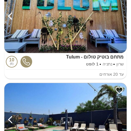
מתחם בוטיק טולום - Tulum
10
שרון
נתניה
1 לופט
6
עד
20
אורחים