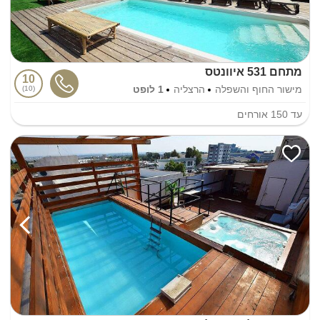
מתחם 531 איוונטס
10
מישור החוף והשפלה
הרצליה
1 לופט
10
עד
150
אורחים