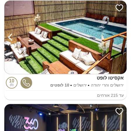
אקסיטו לופט
10
ירושלים והרי יהודה
ירושלים
10 לופטים
5
עד
215
אורחים