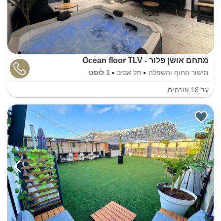
מתחם אושן פלור - Ocean floor TLV
מישור החוף והשפלה
תל אביב
1 לופט
עד
18
אורחים