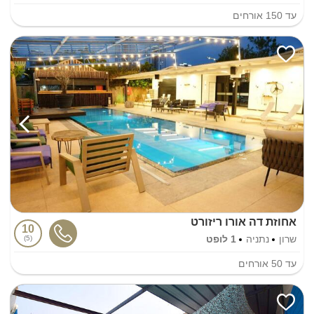
עד
150
אורחים
אחוזת דה אורו ריזורט
10
שרון
נתניה
1 לופט
5
עד
50
אורחים