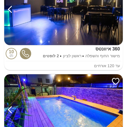
360 איוונטס
10
מישור החוף והשפלה
ראשון לציון
2 לופטים
2
עד
120
אורחים