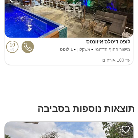
לופט דיטלס איוונטס
10
מישור החוף הדרומי
אשקלון
1 לופט
2
עד
100
אורחים
תוצאות נוספות בסביבה