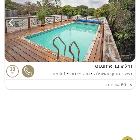
וויליג בר איוונטס
10
מישור החוף והשפלה
נווה מבטח
1 לופט
3
עד
60
אורחים