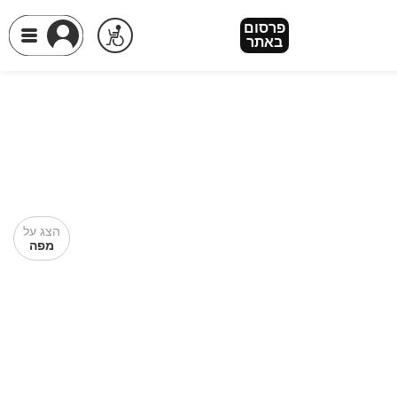
פרסום
באתר
הצג על
מפה