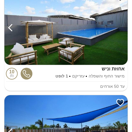
אחוזת וניש
10
מישור החוף והשפלה
עזריקם
1 לופט
5
עד
50
אורחים