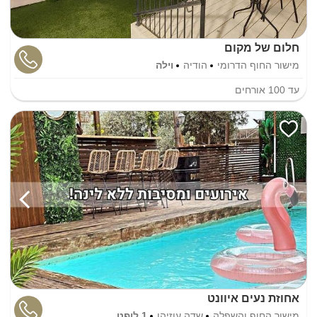
חלום של מקום
מישור החוף הדרומי
הודיה
וילה
עד
100
אורחים
אחוזת נעים איוונט
מישור החוף והשפלה
שדה עוזיהו
1 לופט