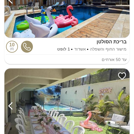
בריכת הסולטן
10
מישור החוף והשפלה
אשדוד
1 לופט
4
עד
50
אורחים