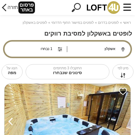
פרסום
חזרה
באתר
ראשי
לופטים בדרום
לופטים במישור החוף הדרומי
לופטים באשקלון
לופטים באשקלון למסיבת רווקים
מיון לפי
התקבלו
3
מתחמים
הצג על
סינונים שנבחרו
מפה