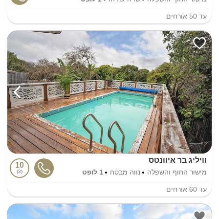
עד
50
אורחים
וויליג בר איוונטס
10
מישור החוף והשפלה
נווה מבטח
1 לופט
3
עד
60
אורחים