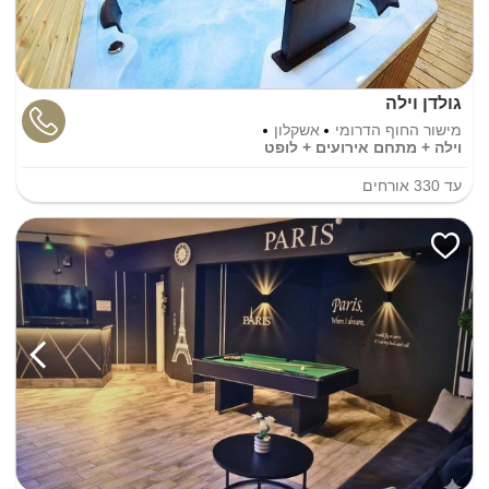
גולדן וילה
מישור החוף הדרומי
אשקלון
וילה + מתחם אירועים + לופט
עד
330
אורחים