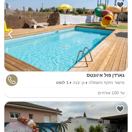
גארדן פול איוונטס
מישור החוף והשפלה
גן יבנה
1 לופט
עד
100
אורחים