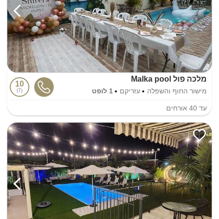
מלכה פול Malka pool
10
מישור החוף והשפלה
עזריקם
1 לופט
7
עד
40
אורחים