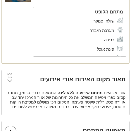
מתחם הלופט
שולחן סנוקר
מערכת הגברה
בריכה
פינת אוכל
חניה פרטית
מקרר
קרא
שולחן פינג פונג
עוד
תאור מקום האירוח אורי אירועים
פינת ישיבה
אורי אירועים
מתחם אירועים ללא לינה
הממוקם בכפר טרומן, מתחם
קסום כפרי ויפיפה המשלב את כל היתרונות של אזור המרכז יחד עם
אווירה פסטורלית שקטה ונעימה. המקום הכי מושלם למסיבת רווקות
תוססת, אירועי בוקר אירועי ערב, בר ובת מצווה וימי גיבוש לעובדים.
בעלי המתחם שמים דגש על הפרטים הקטנים והגדולים, היצירה
השלמה מחייבת זאת.
המתחם מושכר על בסיס אירוח בלבד -אירועים מתקיימים בימים
מאפייני המתחם
א' עד ו'