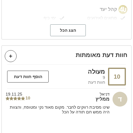
קהל יעד
מתאים לאירועים
ימי כיף
ערבי גיבוש
מסיבת רווקות
הצעות נישואין
בר/ ת מצווה
הצג הכל
ניתן להוסיף בתוספת תשלום
חוות דעת מאומתות
חבילות בר\בת מצווה
עיצוב המקום
בופה
שולחן שוק
חבילות למסיבות רווקות
עיצוב בלונים
מעולה
10
הוסף חוות דעת
9
חוות דעת
מידע כללי
לא מתאים לבני נוער
דניאל
19.11.25
ד
10
ממליץ
משחקי שולחן
שינו מסיבת רווקים לחבר. מקום מאוד נקי ומטופח, והצוות
היה ממש חם תודה על הכל
הוקי אוויר
שולחן סנוקר
שולחן פינג פונג