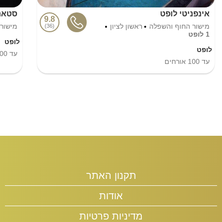
אינפניטי לופט
סטאר 
9.8
מישור החוף והשפלה
ראשון לציון
מישור
36
1 לופט
לופט
לופט
עד
00
עד
100
אורחים
תקנון האתר
אודות
מדיניות פרטיות