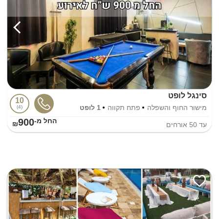
סינגל לופט
10
מישור החוף והשפלה
פתח תקווה
1 לופט
4
900
החל מ-₪
עד
50
אורחים