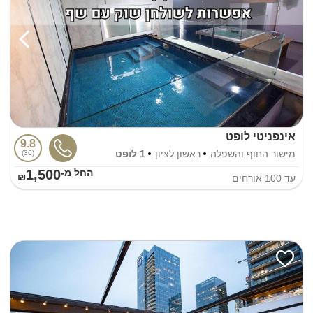
אינפניטי לופט
9.8
מישור החוף והשפלה
ראשון לציון
1 לופט
36
1,500
החל מ-₪
עד
100
אורחים