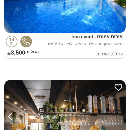
אירוס איוונט - Irus event
10
מישור החוף והשפלה
ראשון לציון
1 לופט
2
3,500
החל מ-₪
עד
100
אורחים