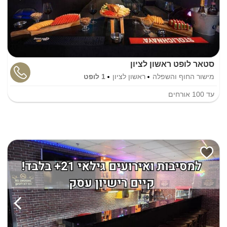
סטאר לופט ראשון לציון
מישור החוף והשפלה
ראשון לציון
1 לופט
עד
100
אורחים