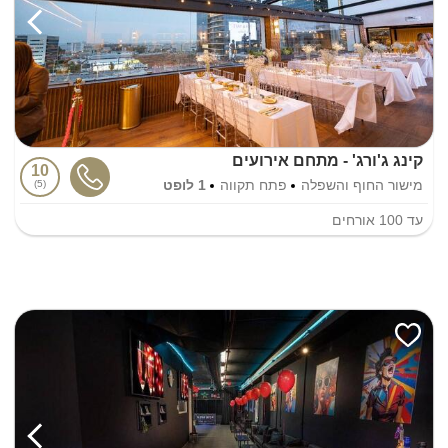
קינג ג'ורג' - מתחם אירועים
10
מישור החוף והשפלה
פתח תקווה
1 לופט
5
עד
100
אורחים