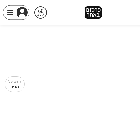
פרסום
באתר
הצג על
מפה