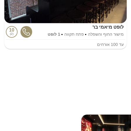
לופט מיאמי בר
10
מישור החוף והשפלה
פתח תקווה
1 לופט
2
עד
100
אורחים