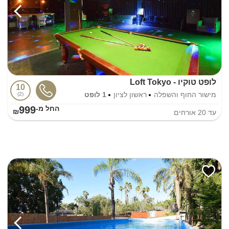
לופט טוקיו - Loft Tokyo
10
מישור החוף והשפלה
ראשון לציון
1 לופט
2
999
החל מ-₪
עד
20
אורחים