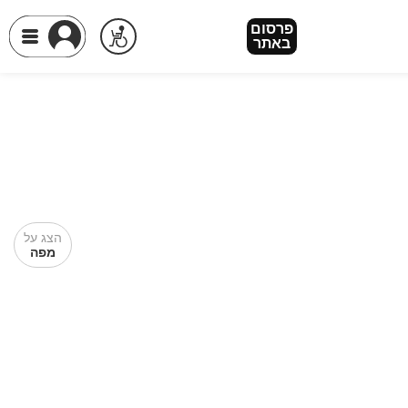
פרסום
באתר
הצג על
מפה