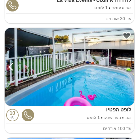
לה וידה איוונטס - La Vida Events
נגב
עומר
1 לופט
עד
30
אורחים
לופט הפטיו
10
נגב
באר שבע
1 לופט
4
עד
100
אורחים