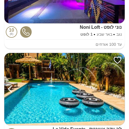
נוני לופט - Noni Loft
10
נגב
באר שבע
1 לופט
8
עד
100
אורחים