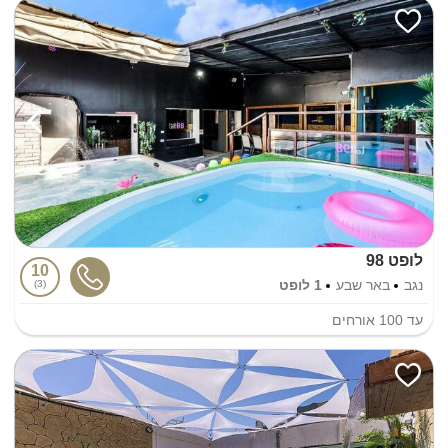
לופט 98
10
נגב
באר שבע
1 לופט
3
עד
100
אורחים