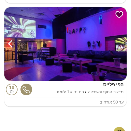
הפי פלייס
10
מישור החוף והשפלה
בת ים
1 לופט
5
עד
50
אורחים