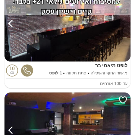
לופט מיאמי בר
10
מישור החוף והשפלה
פתח תקווה
1 לופט
2
עד
100
אורחים