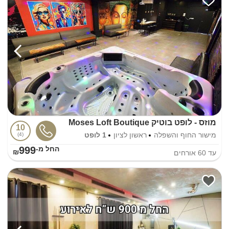
מוזס - לופט בוטיק Moses Loft Boutique
10
מישור החוף והשפלה
ראשון לציון
1 לופט
4
999
החל מ-₪
עד
60
אורחים