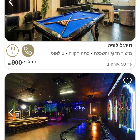
סינגל לופט
10
מישור החוף והשפלה
פתח תקווה
1 לופט
4
900
החל מ-₪
עד
50
אורחים