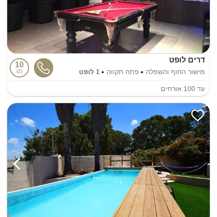
דרים לופט
10
מישור החוף והשפלה
פתח תקווה
1 לופט
2
עד
100
אורחים