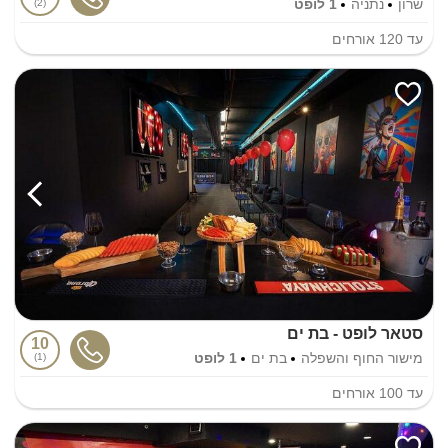
שרון
נתניה
1 לופט
2
עד
120
אורחים
סטאר לופט - בת ים
10
מישור החוף והשפלה
בת ים
1 לופט
1
עד
100
אורחים