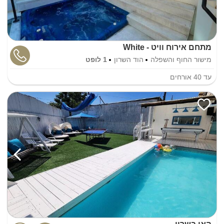
מתחם אירוח וויט - White
מישור החוף והשפלה
הוד השרון
1 לופט
עד
40
אורחים