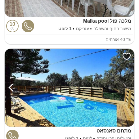
מלכה פול Malka pool
10
מישור החוף והשפלה
עזריקם
1 לופט
7
עד
40
אורחים
מתחם סאנסאט
ירושלים והרי יהודה
לוזית
1 לופט