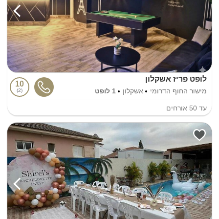
לופט פריז אשקלון
10
מישור החוף הדרומי
אשקלון
1 לופט
2
עד
50
אורחים