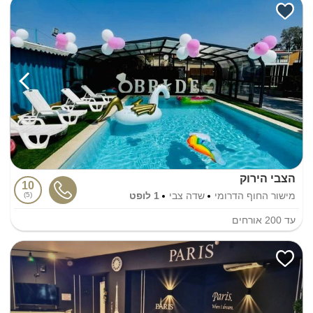
הצבי הירוק
10
מישור החוף הדרומי
שדה צבי
1 לופט
5
עד
200
אורחים