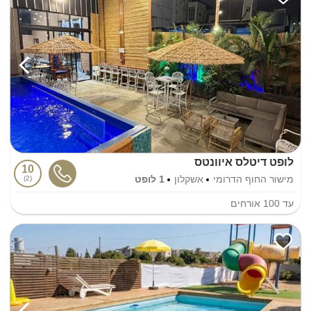
לופט דיטלס איוונטס
10
מישור החוף הדרומי
אשקלון
1 לופט
2
עד
100
אורחים